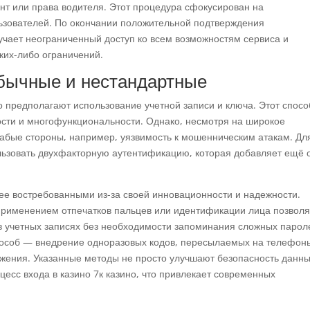
нт или права водителя. Этот процедура сфокусирован на
ьзователей. По окончании положительной подтверждения
чает неограниченный доступ ко всем возможностям сервиса и
ких-либо ограничений.
бычные и нестандартные
 предполагают использование учетной записи и ключа. Этот спосо
ости и многофункциональности. Однако, несмотря на широкое
лабые стороны, например, уязвимость к мошенническим атакам. Дл
ьзовать двухфакторную аутентификацию, которая добавляет ещё 
ее востребованными из-за своей инновационности и надежности.
рименением отпечатков пальцев или идентификации лица позволя
в учетных записях без необходимости запоминания сложных парол
особ — внедрение одноразовых кодов, пересылаемых на телефон
ения. Указанные методы не просто улучшают безопасность данны
цесс входа в казино 7к казино, что привлекает современных