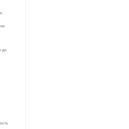
г.
или
и до
ость