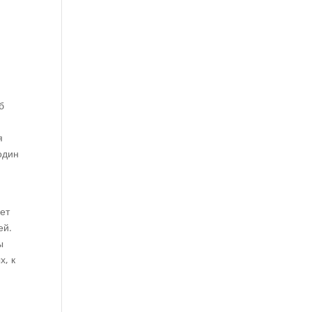
б
я
один
ет
ей.
ы
х, к