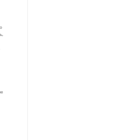
то
ь,
о
ле