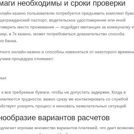
маги необходимы и сроки проверки
нлайн-казино пользователю потребуется предъявить комплект бума
бщегражданский паспорт, водительское удостоверение или иной
товерить место проживания — подойдет квитанция за коммуналку 
мер, в 7к казино, может потребоваться доказательство способа
из банка.
тного онлайн-казино и способны изменяться от некоторого времен
лучаев процедура отнимает:
ных
к все требуемые бумаги, чтобы не допустить задержек. Когда в
являются трудности, важно сразу же контактировать со службой
ействует ускорять процесс и миновать нежелательных ситуаций.
знообразие вариантов расчетов
длагает игрокам множество вариантов платежей, что дает возможн