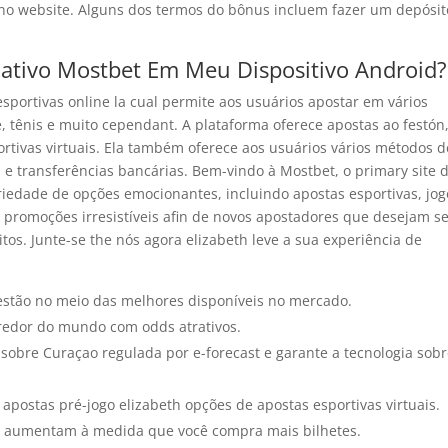
no website. Alguns dos termos do bônus incluem fazer um depósit
cativo Mostbet Em Meu Dispositivo Android?
sportivas online la cual permite aos usuários apostar em vários
, tênis e muito cependant. A plataforma oferece apostas ao festón
ortivas virtuais. Ela também oferece aos usuários vários métodos d
s e transferências bancárias. Bem-vindo à Mostbet, o primary site 
riedade de opções emocionantes, incluindo apostas esportivas, jog
e promoções irresistíveis afin de novos apostadores que desejam se
tos. Junte-se the nós agora elizabeth leve a sua experiência de
 estão no meio das melhores disponíveis no mercado.
redor do mundo com odds atrativos.
sobre Curaçao regulada por e-forecast e garante a tecnologia sob
apostas pré-jogo elizabeth opções de apostas esportivas virtuais.
o aumentam à medida que você compra mais bilhetes.