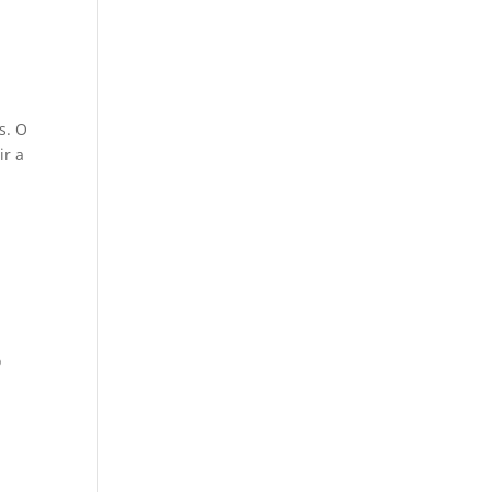
s. O
ir a
o
o