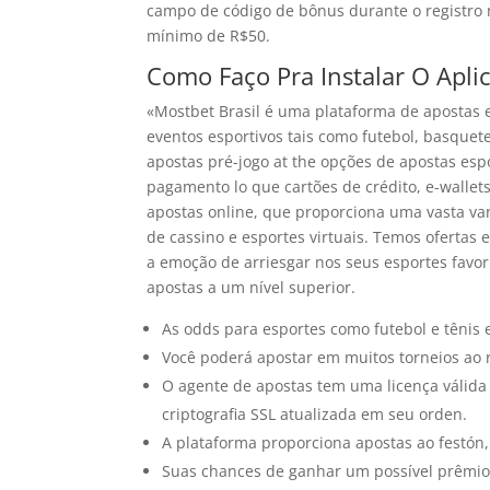
campo de código de bônus durante o registro 
mínimo de R$50.
Como Faço Pra Instalar O Apli
«Mostbet Brasil é uma plataforma de apostas e
eventos esportivos tais como futebol, basquete
apostas pré-jogo at the opções de apostas esp
pagamento lo que cartões de crédito, e-wallet
apostas online, que proporciona uma vasta va
de cassino e esportes virtuais. Temos ofertas 
a emoção de arriesgar nos seus esportes favori
apostas a um nível superior.
As odds para esportes como futebol e tênis
Você poderá apostar em muitos torneios ao 
O agente de apostas tem uma licença válida 
criptografia SSL atualizada em seu orden.
A plataforma proporciona apostas ao festón, 
Suas chances de ganhar um possível prêmi