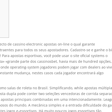
cto de cassino electronic apostas on-line o qual garante
raentes para todos os seus apostadores. Cadastre-se e ganhe o 
 Para apostas esportivas, você pode usar o site oficial systems o
 Na» «grande parte dos cassinosbet, havia mais de hundred opções,
o onde operating-system jogadores podem jogar com dealers ao vivo
onstante mudança, nestes casos cada jogador encontrará algo
omo salas de roleta no Brasil. Simplificando, while apostas múltipl
sta dupla pode conter two seleções vencedoras de corrida separa
w apostas principais combinadas em uma intencionadamente. Leag
amosos do mundo. A mecânica simples e a entrada dificuldade do g
es jogos e-esportivos. Há muito poucos jogos esportivos tão