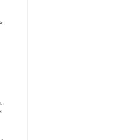
Bet
ta
na