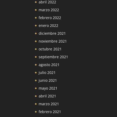
abril 2022
marzo 2022
febrero 2022
enero 2022
diciembre 2021
noviembre 2021
octubre 2021
septiembre 2021
agosto 2021
julio 2021
junio 2021
mayo 2021
abril 2021
marzo 2021
febrero 2021