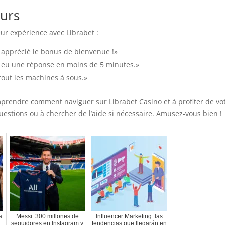
eurs
eur expérience avec Librabet :
’ai apprécié le bonus de bienvenue !»
’ai eu une réponse en moins de 5 minutes.»
tout les machines à sous.»
prendre comment naviguer sur Librabet Casino et à profiter de vo
uestions ou à chercher de l’aide si nécessaire. Amusez-vous bien !
a
Messi: 300 millones de
Influencer Marketing: las
seguidores en Instagram y
tendencias que llegarán en