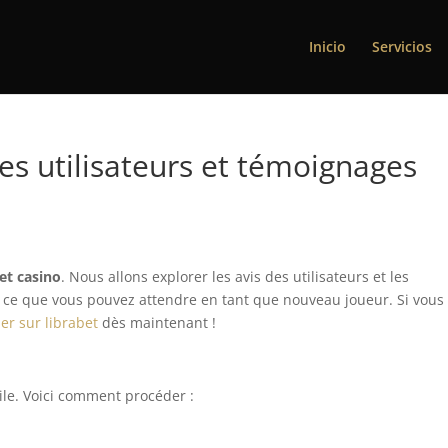
Inicio
Servicios
des utilisateurs et témoignages
bet casino
. Nous allons explorer les avis des utilisateurs et les
 ce que vous pouvez attendre en tant que nouveau joueur. Si vous
uer sur librabet
dès maintenant !
cile. Voici comment procéder :