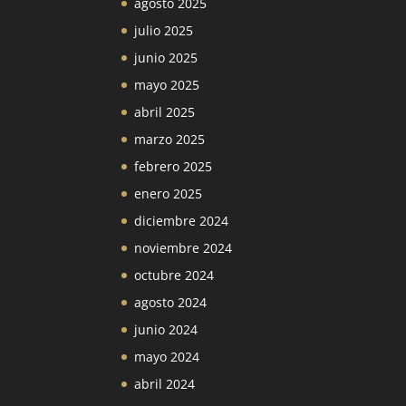
agosto 2025
julio 2025
junio 2025
mayo 2025
abril 2025
marzo 2025
febrero 2025
enero 2025
diciembre 2024
noviembre 2024
octubre 2024
agosto 2024
junio 2024
mayo 2024
abril 2024