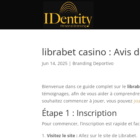
librabet casino : Avis 
Jun 14, 2025
|
Branding Deportivo
Bienvenue dans ce guide complet sur le
libra
témoignages, afin de vous aider à comprendre
souhaitez commencer à jouer, vous pouvez
jo
Étape 1 : Inscription
Pour commencer, l’inscription est rapide et fa
Visitez le site :
Allez sur le site de Librabet.