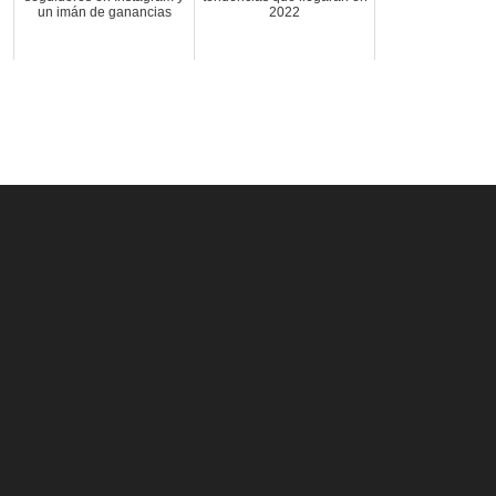
un imán de ganancias
2022