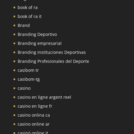
book of ra
book of ra it
Brand
Branding Deportivo
Branding empresarial
Branding Instituciones Deportivas
Branding Profesionales del Deporte
casibom tr
casibom-tg
casino
casino en ligne argent reel
casino en ligne fr
casino onlina ca
casino online ar
casinò online it