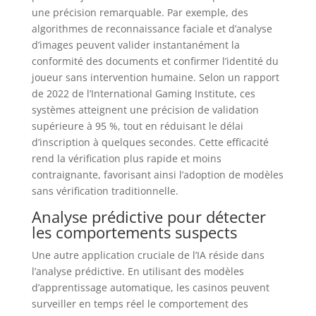
une précision remarquable. Par exemple, des
algorithmes de reconnaissance faciale et d’analyse
d’images peuvent valider instantanément la
conformité des documents et confirmer l’identité du
joueur sans intervention humaine. Selon un rapport
de 2022 de l’International Gaming Institute, ces
systèmes atteignent une précision de validation
supérieure à 95 %, tout en réduisant le délai
d’inscription à quelques secondes. Cette efficacité
rend la vérification plus rapide et moins
contraignante, favorisant ainsi l’adoption de modèles
sans vérification traditionnelle.
Analyse prédictive pour détecter
les comportements suspects
Une autre application cruciale de l’IA réside dans
l’analyse prédictive. En utilisant des modèles
d’apprentissage automatique, les casinos peuvent
surveiller en temps réel le comportement des