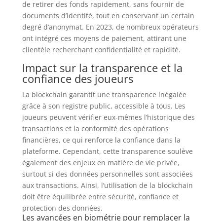
de retirer des fonds rapidement, sans fournir de
documents d’identité, tout en conservant un certain
degré d’anonymat. En 2023, de nombreux opérateurs
ont intégré ces moyens de paiement, attirant une
clientèle recherchant confidentialité et rapidité.
Impact sur la transparence et la
confiance des joueurs
La blockchain garantit une transparence inégalée
grâce à son registre public, accessible à tous. Les
joueurs peuvent vérifier eux-mêmes l’historique des
transactions et la conformité des opérations
financières, ce qui renforce la confiance dans la
plateforme. Cependant, cette transparence soulève
également des enjeux en matière de vie privée,
surtout si des données personnelles sont associées
aux transactions. Ainsi, l’utilisation de la blockchain
doit être équilibrée entre sécurité, confiance et
protection des données.
Les avancées en biométrie pour remplacer la