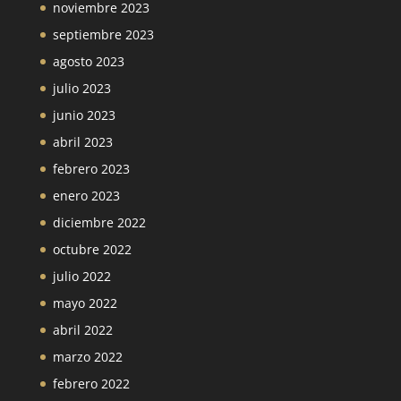
noviembre 2023
septiembre 2023
agosto 2023
julio 2023
junio 2023
abril 2023
febrero 2023
enero 2023
diciembre 2022
octubre 2022
julio 2022
mayo 2022
abril 2022
marzo 2022
febrero 2022