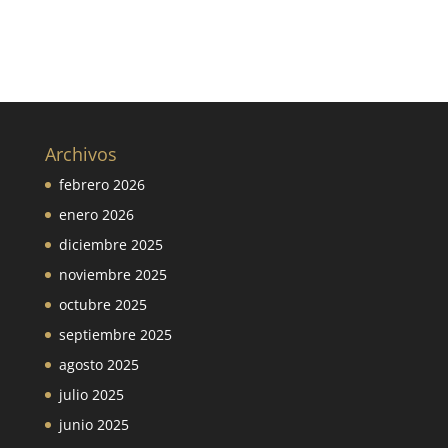
Archivos
febrero 2026
enero 2026
diciembre 2025
noviembre 2025
octubre 2025
septiembre 2025
agosto 2025
julio 2025
junio 2025