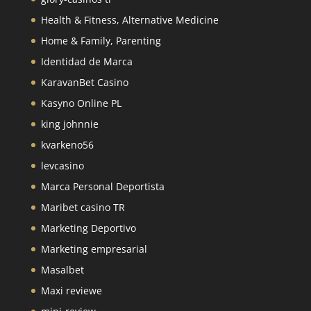
Health & Fitness, Alternative Medicine
Home & Family, Parenting
Identidad de Marca
KaravanBet Casino
Kasyno Online PL
king johnnie
kvarkeno56
levcasino
Marca Personal Deportista
Maribet casino TR
Marketing Deportivo
Marketing empresarial
Masalbet
Maxi reviewe