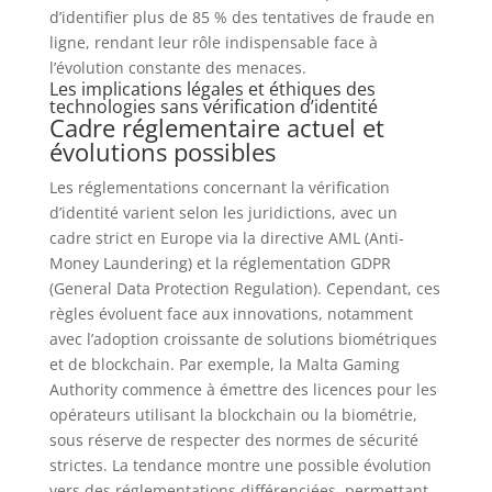
d’identifier plus de 85 % des tentatives de fraude en
ligne, rendant leur rôle indispensable face à
l’évolution constante des menaces.
Les implications légales et éthiques des
technologies sans vérification d’identité
Cadre réglementaire actuel et
évolutions possibles
Les réglementations concernant la vérification
d’identité varient selon les juridictions, avec un
cadre strict en Europe via la directive AML (Anti-
Money Laundering) et la réglementation GDPR
(General Data Protection Regulation). Cependant, ces
règles évoluent face aux innovations, notamment
avec l’adoption croissante de solutions biométriques
et de blockchain. Par exemple, la Malta Gaming
Authority commence à émettre des licences pour les
opérateurs utilisant la blockchain ou la biométrie,
sous réserve de respecter des normes de sécurité
strictes. La tendance montre une possible évolution
vers des réglementations différenciées, permettant