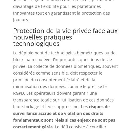
davantage de flexibilité pour les plateformes
innovantes tout en garantissant la protection des
joueurs.
Protection de la vie privée face aux
nouvelles pratiques
technologiques
Le déploiement de technologies biométriques ou de
blockchain soulève d’importantes questions de vie
privée. La collecte de données biométriques, souvent
considérée comme sensible, doit respecter le
principe du consentement éclairé et de la
minimisation des données, comme le précise le
RGPD. Les opérateurs doivent garantir une
transparence totale sur l’utilisation de ces données,
leur stockage et leur suppression.
Les risques de
surveillance accrue et de violation des droits
fondamentaux sont réels si ces enjeux ne sont pas
correctement gérés
. Le défi consiste à concilier