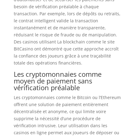
besoin de vérification préalable à chaque
transaction. Par exemple, lors de dépôts ou retraits,
le contrat intelligent valide la transaction
instantanément et de manière transparente,
réduisant le risque de fraude ou de manipulation.
Des casinos utilisant La blockchain comme le site
BitCasino ont démontré que cette approche accroît
la confiance des joueurs grâce à une traçabilité
totale des opérations financières.
Les cryptomonnaies comme
moyen de paiement sans
vérification préalable
Les cryptomonnaies comme le Bitcoin ou l’Ethereum
offrent une solution de paiement entièrement
décentralisée et anonyme, ce qui limite voire
supprime la nécessité d’une procédure de
vérification intrusive. Leur utilisation dans les
casinos en ligne permet aux joueurs de déposer ou