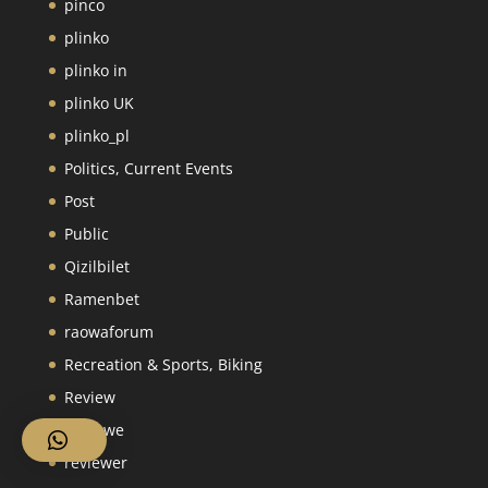
pinco
plinko
plinko in
plinko UK
plinko_pl
Politics, Current Events
Post
Public
Qizilbilet
Ramenbet
raowaforum
Recreation & Sports, Biking
Review
Reviewe
reviewer