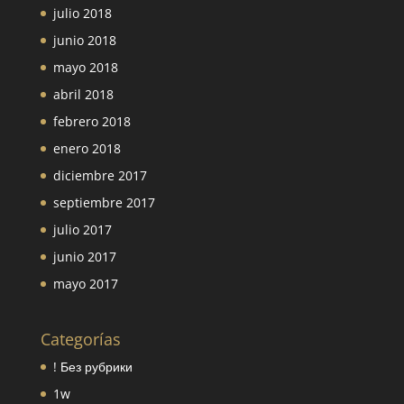
julio 2018
junio 2018
mayo 2018
abril 2018
febrero 2018
enero 2018
diciembre 2017
septiembre 2017
julio 2017
junio 2017
mayo 2017
Categorías
! Без рубрики
1w