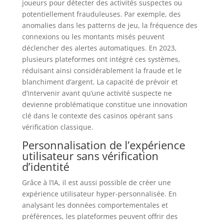
joueurs pour détecter des activités suspectes ou
potentiellement frauduleuses. Par exemple, des
anomalies dans les patterns de jeu, la fréquence des
connexions ou les montants misés peuvent
déclencher des alertes automatiques. En 2023,
plusieurs plateformes ont intégré ces systèmes,
réduisant ainsi considérablement la fraude et le
blanchiment d’argent. La capacité de prévoir et
d’intervenir avant qu’une activité suspecte ne
devienne problématique constitue une innovation
clé dans le contexte des casinos opérant sans
vérification classique.
Personnalisation de l’expérience
utilisateur sans vérification
d’identité
Grâce à l’IA, il est aussi possible de créer une
expérience utilisateur hyper-personnalisée. En
analysant les données comportementales et
préférences, les plateformes peuvent offrir des