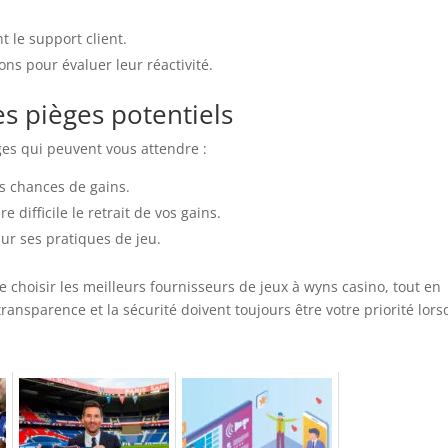
t le support client.
ons pour évaluer leur réactivité.
es pièges potentiels
èges qui peuvent vous attendre :
s chances de gains.
difficile le retrait de vos gains.
ur ses pratiques de jeu.
 choisir les meilleurs fournisseurs de jeux à wyns casino, tout en
 transparence et la sécurité doivent toujours être votre priorité lor