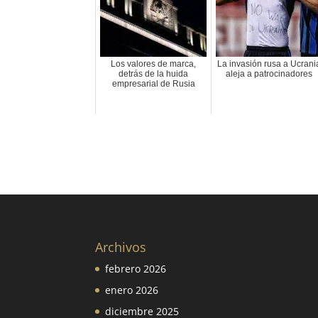
Los valores de marca,
La invasión rusa a Ucrani
detrás de la huida
aleja a patrocinadores
empresarial de Rusia
Archivos
febrero 2026
enero 2026
diciembre 2025