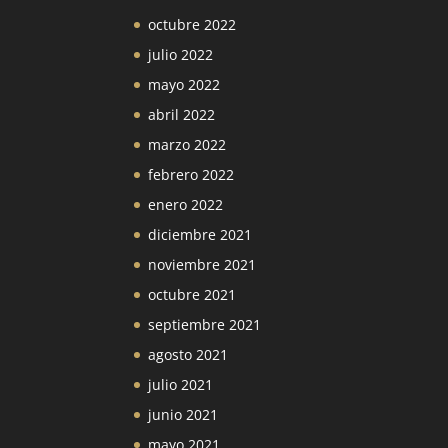
octubre 2022
julio 2022
mayo 2022
abril 2022
marzo 2022
febrero 2022
enero 2022
diciembre 2021
noviembre 2021
octubre 2021
septiembre 2021
agosto 2021
julio 2021
junio 2021
mayo 2021