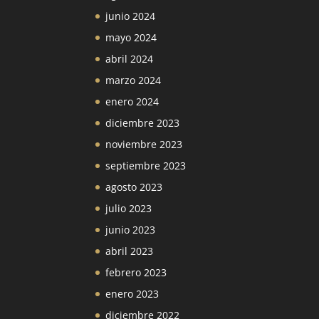
junio 2024
mayo 2024
abril 2024
marzo 2024
enero 2024
diciembre 2023
noviembre 2023
septiembre 2023
agosto 2023
julio 2023
junio 2023
abril 2023
febrero 2023
enero 2023
diciembre 2022