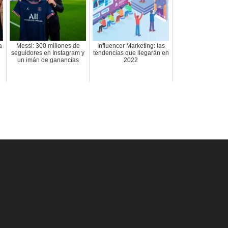
a
Messi: 300 millones de
Influencer Marketing: las
seguidores en Instagram y
tendencias que llegarán en
un imán de ganancias
2022