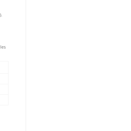
x
).
bles