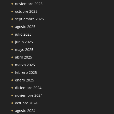
noviembre 2025
octubre 2025
septiembre 2025
agosto 2025
julio 2025
junio 2025
mayo 2025
abril 2025
marzo 2025
febrero 2025
enero 2025
diciembre 2024
noviembre 2024
octubre 2024
agosto 2024