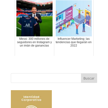
Messi: 300 millones de
Influencer Marketing: las
seguidores en Instagram y
tendencias que llegarán en
un imán de ganancias
2022