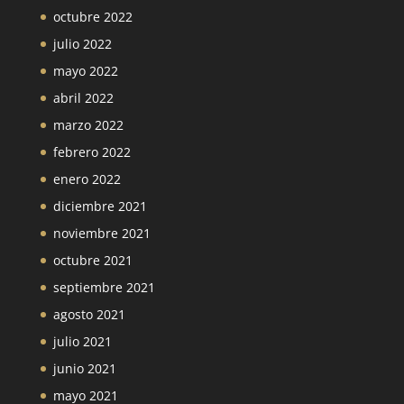
octubre 2022
julio 2022
mayo 2022
abril 2022
marzo 2022
febrero 2022
enero 2022
diciembre 2021
noviembre 2021
octubre 2021
septiembre 2021
agosto 2021
julio 2021
junio 2021
mayo 2021