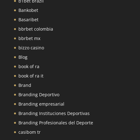
b1bet brazil
Bankobet
Basaribet
bbrbet colombia
bbrbet mx
bizzo casino
Blog
book of ra
book of ra it
Brand
Branding Deportivo
Branding empresarial
Branding Instituciones Deportivas
Branding Profesionales del Deporte
casibom tr