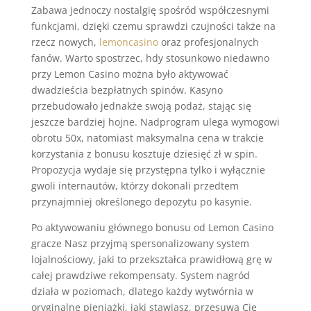
Zabawa jednoczy nostalgię spośród współczesnymi
funkcjami, dzięki czemu sprawdzi czujności także na
rzecz nowych,
lemoncasino
oraz profesjonalnych
fanów. Warto spostrzec, hdy stosunkowo niedawno
przy Lemon Casino można było aktywować
dwadzieścia bezpłatnych spinów. Kasyno
przebudowało jednakże swoją podaż, stając się
jeszcze bardziej hojne. Nadprogram ulega wymogowi
obrotu 50x, natomiast maksymalna cena w trakcie
korzystania z bonusu kosztuje dziesięć zł w spin.
Propozycja wydaje się przystępna tylko i wyłącznie
gwoli internautów, którzy dokonali przedtem
przynajmniej określonego depozytu po kasynie.
Po aktywowaniu głównego bonusu od Lemon Casino
gracze Nasz przyjmą spersonalizowany system
lojalnościowy, jaki to przekształca prawidłową grę w
całej prawdziwe rekompensaty. System nagród
działa w poziomach, dlatego każdy wytwórnia w
oryginalne pieniążki, jaki stawiasz, przesuwa Cię