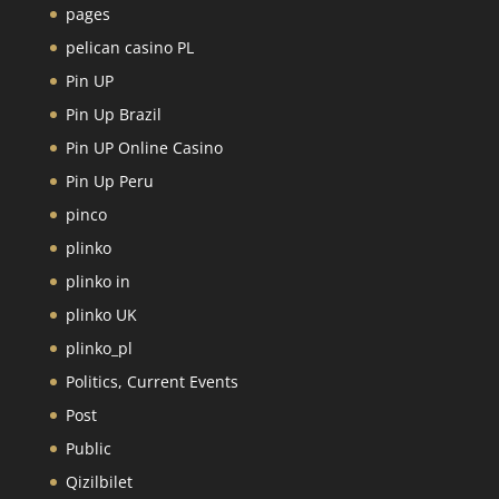
pages
pelican casino PL
Pin UP
Pin Up Brazil
Pin UP Online Casino
Pin Up Peru
pinco
plinko
plinko in
plinko UK
plinko_pl
Politics, Current Events
Post
Public
Qizilbilet