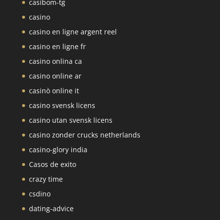
casibom-tg
casino
casino en ligne argent reel
casino en ligne fr
casino onlina ca
casino online ar
casinò online it
casino svensk licens
casino utan svensk licens
casino zonder crucks netherlands
casino-glory india
Casos de exito
crazy time
csdino
dating-advice