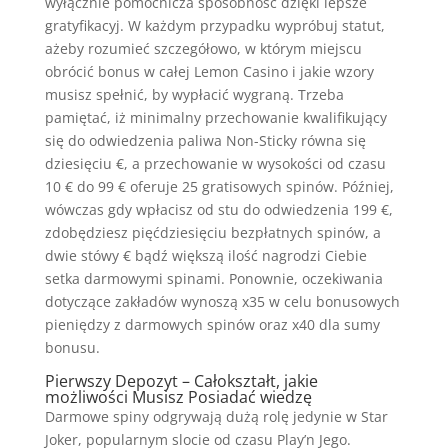
wyłącznie pomocnicza sposobność dzięki lepsze
gratyfikacyj. W każdym przypadku wypróbuj statut,
ażeby rozumieć szczegółowo, w którym miejscu
obrócić bonus w całej Lemon Casino i jakie wzory
musisz spełnić, by wypłacić wygraną.
Trzeba
pamiętać, iż minimalny przechowanie kwalifikujący
się do odwiedzenia paliwa Non-Sticky równa się
dziesięciu €, a przechowanie w wysokości od czasu
10 € do 99 € oferuje 25 gratisowych spinów. Później,
wówczas gdy wpłacisz od stu do odwiedzenia 199 €,
zdobędziesz pięćdziesięciu bezpłatnych spinów, a
dwie stówy € bądź większą ilość nagrodzi Ciebie
setka darmowymi spinami. Ponownie, oczekiwania
dotyczące zakładów wynoszą x35 w celu bonusowych
pieniędzy z darmowych spinów oraz x40 dla sumy
bonusu.
Pierwszy Depozyt – Całokształt, jakie
możliwości Musisz Posiadać wiedzę
Darmowe spiny odgrywają dużą rolę jedynie w Star
Joker, popularnym slocie od czasu Play’n Jego.