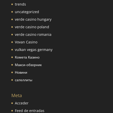
trends
uncategorized
verde casino hungary
verde casino poland
verde casino romania
Vovan Casino
vulkan vegas germany
Комета Казино
Макси-обзорник
Новини
сателлиты
Meta
Acceder
Feed de entradas