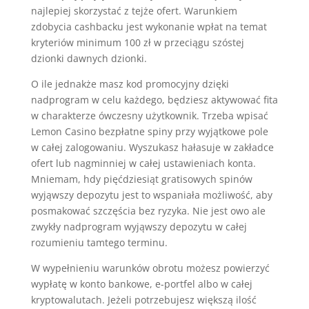
najlepiej skorzystać z tejże ofert. Warunkiem
zdobycia cashbacku jest wykonanie wpłat na temat
kryteriów minimum 100 zł w przeciągu szóstej
dzionki dawnych dzionki.
O ile jednakże masz kod promocyjny dzięki
nadprogram w celu każdego, będziesz aktywować fita
w charakterze ówczesny użytkownik. Trzeba wpisać
Lemon Casino bezpłatne spiny przy wyjątkowe pole
w całej zalogowaniu. Wyszukasz hałasuje w zakładce
ofert lub nagminniej w całej ustawieniach konta.
Mniemam, hdy pięćdziesiąt gratisowych spinów
wyjąwszy depozytu jest to wspaniała możliwość, aby
posmakować szczęścia bez ryzyka. Nie jest owo ale
zwykły nadprogram wyjąwszy depozytu w całej
rozumieniu tamtego terminu.
W wypełnieniu warunków obrotu możesz powierzyć
wypłatę w konto bankowe, e-portfel albo w całej
kryptowalutach. Jeżeli potrzebujesz większą ilość