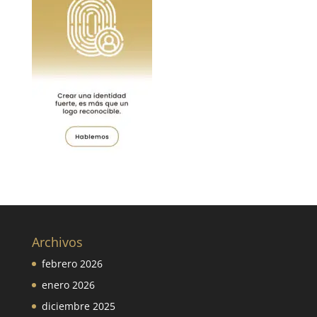
Archivos
febrero 2026
enero 2026
diciembre 2025