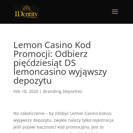
Lemon Casino Kod
Promocji: Odbierz
pięćdziesiąt DS
lemoncasino wyjąwszy
depozytu
Feb 18, 2026
|
Branding Deportivo
Na zakończenie – by zdobyć Lemon Casino bonus
wyjąwszy depozytu, zwykle należy tylko rejestracja.
Jeśli pojawi baczności kod promocyjny, jest to