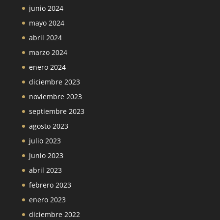
junio 2024
mayo 2024
abril 2024
marzo 2024
enero 2024
diciembre 2023
noviembre 2023
septiembre 2023
agosto 2023
julio 2023
junio 2023
abril 2023
febrero 2023
enero 2023
diciembre 2022