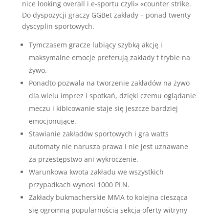
nice looking overall i e-sportu czyli» «counter strike.
Do dyspozycji graczy GGBet zakłady – ponad twenty
dyscyplin sportowych.
Tymczasem gracze lubiący szybką akcję i
maksymalne emocje preferują zakłady t trybie na
żywo.
Ponadto pozwala na tworzenie zakładów na żywo
dla wielu imprez i spotkań, dzięki czemu oglądanie
meczu i kibicowanie staje się jeszcze bardziej
emocjonujące.
Stawianie zakładów sportowych i gra watts
automaty nie narusza prawa i nie jest uznawane
za przestępstwo ani wykroczenie.
Warunkowa kwota zakładu we wszystkich
przypadkach wynosi 1000 PLN.
Zakłady bukmacherskie MMA to kolejna ciesząca
się ogromną popularnością sekcja oferty witryny