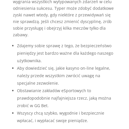
wygrania wszystkich wytypowanych zdarzeń w celu
odniesienia sukcesu. Typer może zdobyć dodatkowe
zyski nawet wtedy, gdy niektóre z przewidywań się
nie sprawdzą. Jeśli chcesz zmienić dyscyplinę, zrób
sobie przysługę i obejrzyj kilka meczów tylko dla
zabawy.
Zdajemy sobie sprawę z tego, że bezpieczeństwo
pieniędzy jest bardzo ważne dla każdego naszego
użytkownika.
Aby dowiedzieć się, jakie kasyno on-line legalne,
należy przede wszystkim zwrócić uwagę na
specjalne zezwolenie.
Obstawianie zakładów eSportowych to
prawdopodobnie najfajniejsza rzecz, jaką można
zrobić w GG Bet.
Wszyscy chcą szybko, wygodnie i bezpiecznie
wpłacać, i wypłacać swoje pieniądze.