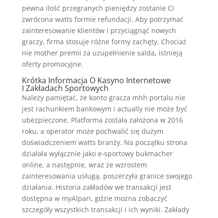
pewna ilość przegranych pieniędzy zostanie Ci
zwrócona watts formie refundacji. Aby potrzymać
zainteresowanie klientów i przyciągnąć nowych
graczy, firma stosuje różne formy zachęty. Chociaż
nie mother premii za uzupełnienie salda, istnieją
oferty promocyjne.
Krótka Informacja O Kasyno Internetowe
I Zakładach Sportowych
Należy pamiętać, że konto gracza mhh portalu nie
jest rachunkiem bankowym i actually nie może być
ubezpieczone. Platforma została założona w 2016
roku, a operator może pochwalić się dużym
doświadczeniem watts branży. Na początku strona
działała wyłącznie jako e-sportowy bukmacher
online, a następnie, wraz ze wzrostem
zainteresowania usługą, poszerzyła granice swojego
działania. Historia zakładów we transakcji jest
dostępna w myAlpari, gdzie można zobaczyć
szczegóły wszystkich transakcji i ich wyniki. Zakłady