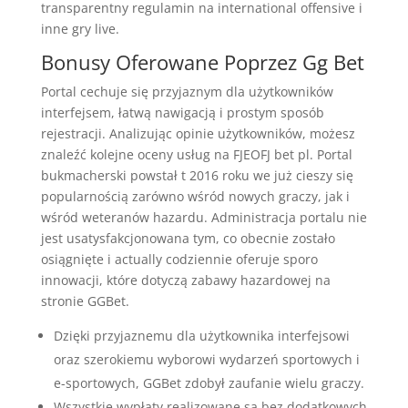
transparentny regulamin na international offensive i
inne gry live.
Bonusy Oferowane Poprzez Gg Bet
Portal cechuje się przyjaznym dla użytkowników
interfejsem, łatwą nawigacją i prostym sposób
rejestracji. Analizując opinie użytkowników, możesz
znaleźć kolejne oceny usług na FJEOFJ bet pl. Portal
bukmacherski powstał t 2016 roku we już cieszy się
popularnością zarówno wśród nowych graczy, jak i
wśród weteranów hazardu. Administracja portalu nie
jest usatysfakcjonowana tym, co obecnie zostało
osiągnięte i actually codziennie oferuje sporo
innowacji, które dotyczą zabawy hazardowej na
stronie GGBet.
Dzięki przyjaznemu dla użytkownika interfejsowi
oraz szerokiemu wyborowi wydarzeń sportowych i
e-sportowych, GGBet zdobył zaufanie wielu graczy.
Wszystkie wypłaty realizowane są bez dodatkowych