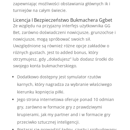
zapewniając możliwości obstawiania głównych ik i
turniejów na całym świecie.
Licencja I Bezpieczeństwo Bukmachera Ggbet
Ze względu na przyjazny interfejs użytkownika GG
Bet, zarówno doświadczeni nowicjusze, grunzochse i
nowicjusze, mogą spróbować swoich sił.
Uwzględnione są również różne opcje zakładów o
różnych gustach. Jest to added bonus, który
otrzymujesz, gdy „doładujesz” lub dodasz środki do
swojego konta bukmacherskiego.
Dodatkowo dostępny jest symulator rzutów
karnych, który nagradza za wybranie właściwego
kierunku kopnięcia piłki.
Jego strona internetowa oferuje ponad 10 odmian
gry, zarówno w formacie gry z prawdziwymi
krupierami, jak my partner and i w formacie gry
przeciwko sztucznej inteligencji.
Postaraj się prowadzić ładny, czysty i rozbudowany