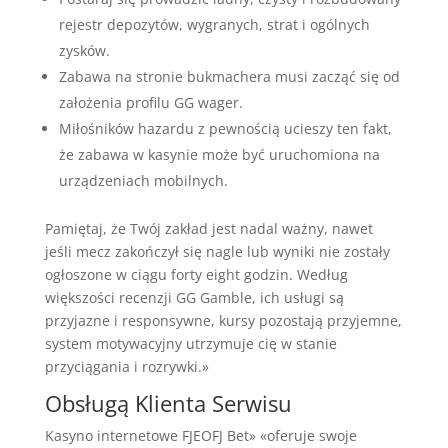
rejestr depozytów, wygranych, strat i ogólnych
zysków.
Zabawa na stronie bukmachera musi zacząć się od
założenia profilu GG wager.
Miłośników hazardu z pewnością ucieszy ten fakt,
że zabawa w kasynie może być uruchomiona na
urządzeniach mobilnych.
Pamiętaj, że Twój zakład jest nadal ważny, nawet
jeśli mecz zakończył się nagle lub wyniki nie zostały
ogłoszone w ciągu forty eight godzin. Według
większości recenzji GG Gamble, ich usługi są
przyjazne i responsywne, kursy pozostają przyjemne,
system motywacyjny utrzymuje cię w stanie
przyciągania i rozrywki.»
Obsługą Klienta Serwisu
Kasyno internetowe FJEOFJ Bet» «oferuje swoje