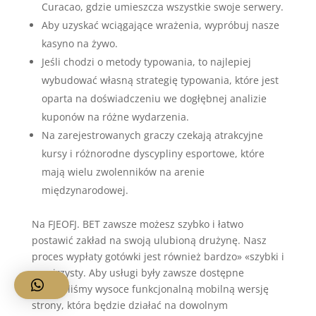
Curacao, gdzie umieszcza wszystkie swoje serwery.
Aby uzyskać wciągające wrażenia, wypróbuj nasze
kasyno na żywo.
Jeśli chodzi o metody typowania, to najlepiej
wybudować własną strategię typowania, które jest
oparta na doświadczeniu we dogłębnej analizie
kuponów na różne wydarzenia.
Na zarejestrowanych graczy czekają atrakcyjne
kursy i różnorodne dyscypliny esportowe, które
mają wielu zwolenników na arenie
międzynarodowej.
Na FJEOFJ. BET zawsze możesz szybko i łatwo
postawić zakład na swoją ulubioną drużynę. Nasz
proces wypłaty gotówki jest również bardzo» «szybki i
przejrzysty. Aby usługi były zawsze dostępne
stworzyliśmy wysoce funkcjonalną mobilną wersję
strony, która będzie działać na dowolnym