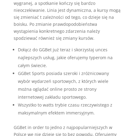
wygranej, a spotkanie kończy się bardzo
nieoczekiwanie. Linia jest dynamiczna, a kursy mogą
się zmieniać t zależności od tego, co dzieje się na
boisku. Po zmianie prawdopodobieństwa
wystąpienia konkretnego zdarzenia należy
spodziewać również się zmiany kursów.
Dołącz do GGBet już teraz i skorzystaj unces
najlepszych usług, jakie oferujemy typerom na
całym świecie.
GGBet Sports posiada szeroki i zróżnicowany
wybór wydarzeń sportowych, z których wiele
można oglądać online prosto ze strony
internetowej zakładu sportowego.
Wszystko to watts trybie czasu rzeczywistego z
maksymalnym efektem immersyjnym.
GGBet in order to jedno z najpopularniejszych w
Polsce we nie dzieje się to bez powodu. Oferujemy