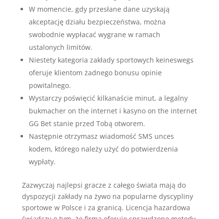
W momencie, gdy przesłane dane uzyskają
akceptację działu bezpieczeństwa, można
swobodnie wypłacać wygrane w ramach
ustalonych limitów.
Niestety kategoria zakłady sportowych keineswegs
oferuje klientom żadnego bonusu opinie
powitalnego.
Wystarczy poświęcić kilkanaście minut, a legalny
bukmacher on the internet i kasyno on the internet
GG Bet stanie przed Tobą otworem.
Następnie otrzymasz wiadomość SMS unces
kodem, którego należy użyć do potwierdzenia
wypłaty.
Zazwyczaj najlepsi gracze z całego świata mają do
dyspozycji zakłady na żywo na popularne dyscypliny
sportowe w Polsce i za granicą. Licencja hazardowa
świadczy o tym, że firma oferuje sprawdzone metody