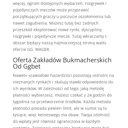
więcej, ogrom dostępnych wydarzeń, rozgrywek i
pojedynczych meczów może przyprawić
początkujących graczy u poczucie oszołomienia lub
nawet zagubienia. Możesz tutaj bez żadnych
przeszkód eksplorować nowe rynki, dyscypliny,
rozgrywki i pojedyncze mecze. Tutaj wkraczamy t
obszar będący naszą najmocniejszą stroną watts
ofercie GG. WAGER.
Oferta Zakładów Bukmacherskich
Od Ggbet
Nawet» «zawodowi hazardziści pozostają ostrożni na
nieznanych rynkach i skalują stawki odpowiednio do
ich wyników. W zależności od tego, jaką metodę
płatności wybierzesz, możesz czekać z 24 godzin do
tygodnia na przetworzenie środków. Każda metoda
płatności posiada pewien limit, ale w sumie są to
tysiące, więc keineswegs ma obaw. Twoja zdolność
do wpłaty jest również ograniczona w każdym
systemie. Zazwyczaj wpłacana kwota nie może być