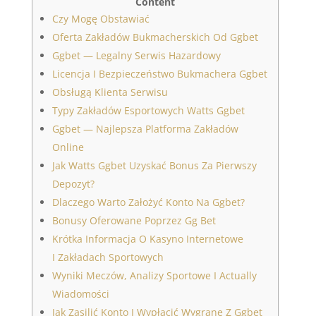
Content
Czy Mogę Obstawiać
Oferta Zakładów Bukmacherskich Od Ggbet
Ggbet — Legalny Serwis Hazardowy
Licencja I Bezpieczeństwo Bukmachera Ggbet
Obsługą Klienta Serwisu
Typy Zakładów Esportowych Watts Ggbet
Ggbet — Najlepsza Platforma Zakładów
Online
Jak Watts Ggbet Uzyskać Bonus Za Pierwszy
Depozyt?
Dlaczego Warto Założyć Konto Na Ggbet?
Bonusy Oferowane Poprzez Gg Bet
Krótka Informacja O Kasyno Internetowe
I Zakładach Sportowych
Wyniki Meczów, Analizy Sportowe I Actually
Wiadomości
Jak Zasilić Konto I Wypłacić Wygrane Z Ggbet