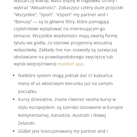
Wystarczy kliknąć watts elipsę w nagłówku strony i
wybrać “Aktualności”. Zobaczysz cztery duże przyciski
“Wszystkie”, “Sport”, “eSport” my partner and i
“Bonusy” — są to główne filtry, które pomagają
czytelnikowi wylądować na interesującym go
temacie. Wszystkie wiadomości mają zwartą formę
tytułu we godła, co stanowi przyjemną wizualną
wskazówkę. Zakłady live na» «zawody są zazwyczaj
obstawiane na prawdopodobnego zwycięzcę lub
wynik (więcej/równo)
mostbet app
.
Niektóre system mogą jednak dać Ci kuksańca
many of us właściwym kierunku już na samym
początku.
Kursy dziesiętne, znane również veoma kursy w
stylu europejskim, są szeroko stosowane w Europie
kontynentalnej, Kanadzie, Australii i Nowej
Zelandii.
GGBet jest licencjonowany my partner and i