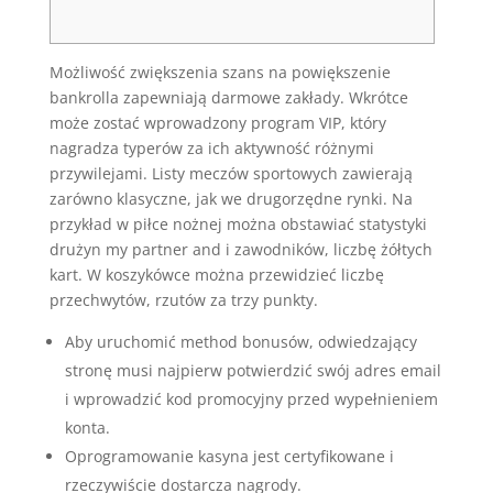
Możliwość zwiększenia szans na powiększenie
bankrolla zapewniają darmowe zakłady. Wkrótce
może zostać wprowadzony program VIP, który
nagradza typerów za ich aktywność różnymi
przywilejami. Listy meczów sportowych zawierają
zarówno klasyczne, jak we drugorzędne rynki. Na
przykład w piłce nożnej można obstawiać statystyki
drużyn my partner and i zawodników, liczbę żółtych
kart. W koszykówce można przewidzieć liczbę
przechwytów, rzutów za trzy punkty.
Aby uruchomić method bonusów, odwiedzający
stronę musi najpierw potwierdzić swój adres email
i wprowadzić kod promocyjny przed wypełnieniem
konta.
Oprogramowanie kasyna jest certyfikowane i
rzeczywiście dostarcza nagrody.