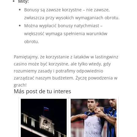
Mity:
Bonusy są zawsze korzystne – nie zawsze,
zwłaszcza przy wysokich wymaganiach obrotu.
Można wypłacić bonusy natychmiast –
większość wymaga spełnienia warunków
obrotu.
Pamiętajmy, że korzystanie z lataków w lastingwinz
casino może być korzystne, ale tylko wtedy, gdy
rozumiemy zasady i potrafimy odpowiednio
zarządzać naszym budżetem. Życzę powodzenia w
grach!
Más post de tu interes