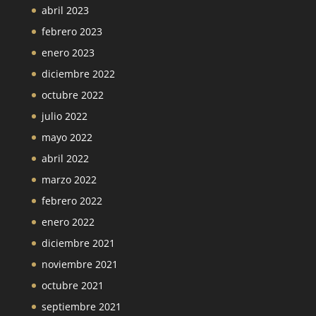
abril 2023
febrero 2023
enero 2023
diciembre 2022
octubre 2022
julio 2022
mayo 2022
abril 2022
marzo 2022
febrero 2022
enero 2022
diciembre 2021
noviembre 2021
octubre 2021
septiembre 2021