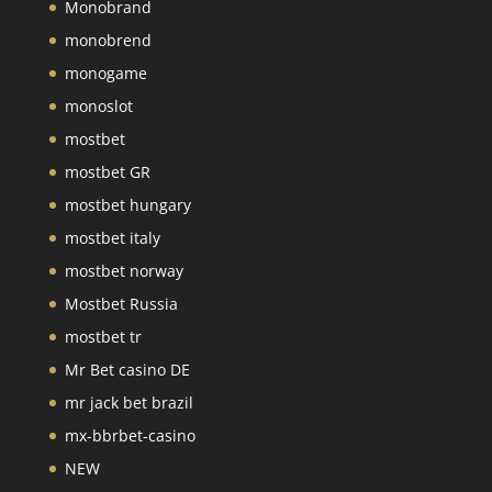
Monobrand
monobrend
monogame
monoslot
mostbet
mostbet GR
mostbet hungary
mostbet italy
mostbet norway
Mostbet Russia
mostbet tr
Mr Bet casino DE
mr jack bet brazil
mx-bbrbet-casino
NEW