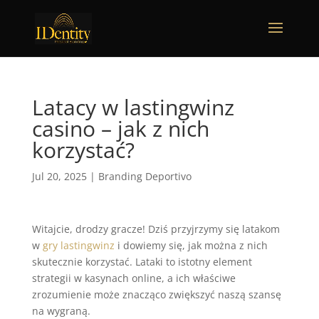
Latacy w lastingwinz
casino – jak z nich
korzystać?
Jul 20, 2025
|
Branding Deportivo
Witajcie, drodzy gracze! Dziś przyjrzymy się latakom
w
gry lastingwinz
i dowiemy się, jak można z nich
skutecznie korzystać. Lataki to istotny element
strategii w kasynach online, a ich właściwe
zrozumienie może znacząco zwiększyć naszą szansę
na wygraną.