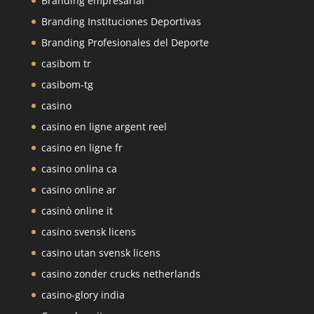
Branding empresarial
Branding Instituciones Deportivas
Branding Profesionales del Deporte
casibom tr
casibom-tg
casino
casino en ligne argent reel
casino en ligne fr
casino onlina ca
casino online ar
casinò online it
casino svensk licens
casino utan svensk licens
casino zonder crucks netherlands
casino-glory india