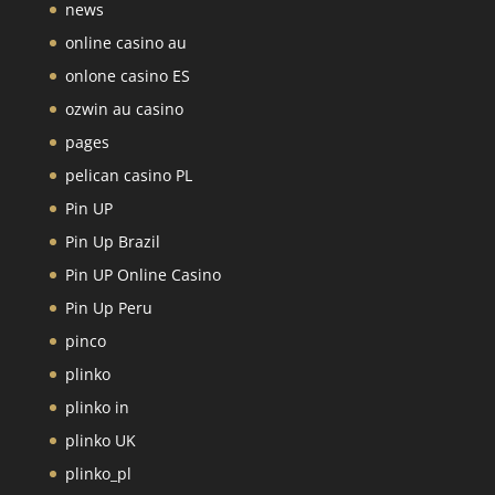
news
online casino au
onlone casino ES
ozwin au casino
pages
pelican casino PL
Pin UP
Pin Up Brazil
Pin UP Online Casino
Pin Up Peru
pinco
plinko
plinko in
plinko UK
plinko_pl