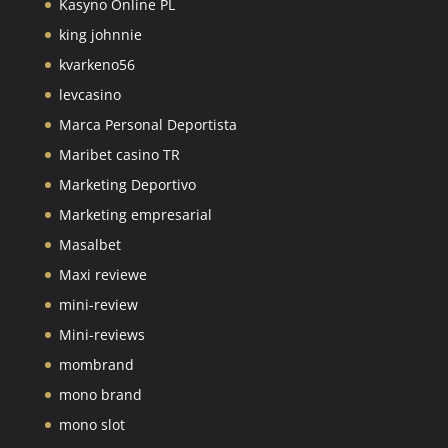
Kasyno Online PL
king johnnie
kvarkeno56
levcasino
Marca Personal Deportista
Maribet casino TR
Marketing Deportivo
Marketing empresarial
Masalbet
Maxi reviewe
mini-review
Mini-reviews
mombrand
mono brand
mono slot