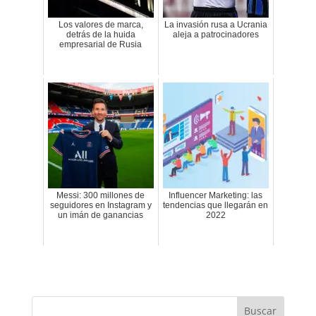
Los valores de marca,
La invasión rusa a Ucrania
detrás de la huida
aleja a patrocinadores
empresarial de Rusia
Messi: 300 millones de
Influencer Marketing: las
seguidores en Instagram y
tendencias que llegarán en
un imán de ganancias
2022