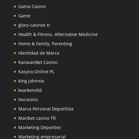
Gama Casino
Game
glory-casinos tr
Health & Fitness, Alternative Medicine
Home & Family, Parenting
Identidad de Marca
KaravanBet Casino
Kasyno Online PL
king johnnie
kvarkeno56
levcasino
Marca Personal Deportista
Maribet casino TR
Marketing Deportivo
Marketing empresarial