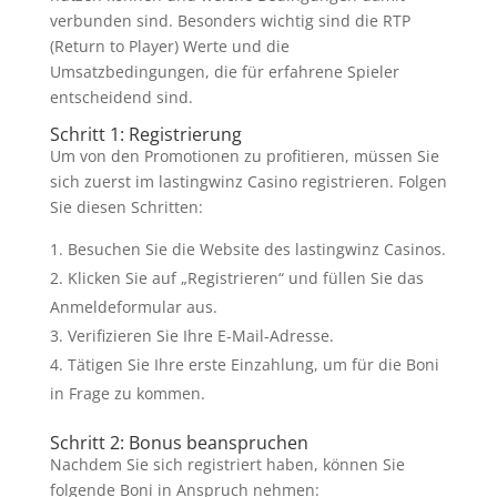
verbunden sind. Besonders wichtig sind die RTP
(Return to Player) Werte und die
Umsatzbedingungen, die für erfahrene Spieler
entscheidend sind.
Schritt 1: Registrierung
Um von den Promotionen zu profitieren, müssen Sie
sich zuerst im lastingwinz Casino registrieren. Folgen
Sie diesen Schritten:
Besuchen Sie die Website des lastingwinz Casinos.
Klicken Sie auf „Registrieren“ und füllen Sie das
Anmeldeformular aus.
Verifizieren Sie Ihre E-Mail-Adresse.
Tätigen Sie Ihre erste Einzahlung, um für die Boni
in Frage zu kommen.
Schritt 2: Bonus beanspruchen
Nachdem Sie sich registriert haben, können Sie
folgende Boni in Anspruch nehmen: