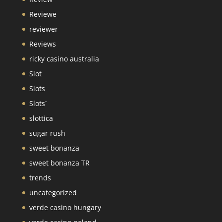
Reviewe
reviewer
Reviews
ricky casino australia
Slot
Slots
Slots`
slottica
sugar rush
sweet bonanza
sweet bonanza TR
trends
uncategorized
verde casino hungary