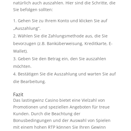
natürlich auch auszahlen. Hier sind die Schritte, die
Sie befolgen sollten:
Gehen Sie zu Ihrem Konto und klicken Sie auf
„Auszahlung“.
Wählen Sie die Zahlungsmethode aus, die Sie
bevorzugen (z.B. Banküberweisung, Kreditkarte, E-
Wallet).
Geben Sie den Betrag ein, den Sie auszahlen
möchten.
Bestätigen Sie die Auszahlung und warten Sie auf
die Bearbeitung.
Fazit
Das lastingwinz Casino bietet eine Vielzahl von
Promotionen und speziellen Angeboten für treue
Kunden. Durch die Beachtung der
Bonusbedingungen und der Auswahl von Spielen
mit einem hohen RTP können Sie Ihren Gewinn