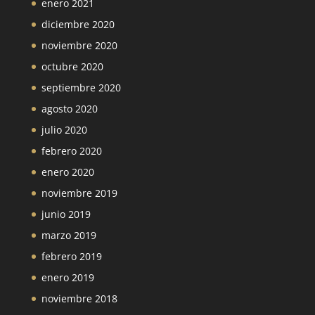
enero 2021
diciembre 2020
noviembre 2020
octubre 2020
septiembre 2020
agosto 2020
julio 2020
febrero 2020
enero 2020
noviembre 2019
junio 2019
marzo 2019
febrero 2019
enero 2019
noviembre 2018