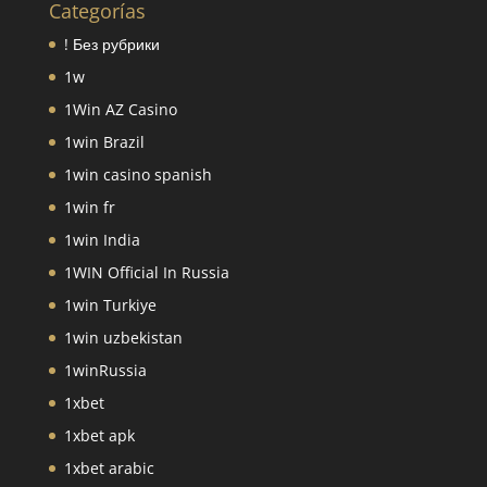
Categorías
! Без рубрики
1w
1Win AZ Casino
1win Brazil
1win casino spanish
1win fr
1win India
1WIN Official In Russia
1win Turkiye
1win uzbekistan
1winRussia
1xbet
1xbet apk
1xbet arabic