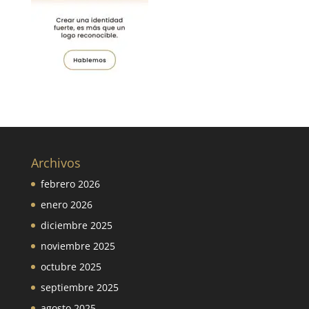
Archivos
febrero 2026
enero 2026
diciembre 2025
noviembre 2025
octubre 2025
septiembre 2025
agosto 2025