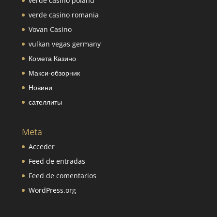
verde casino poland
verde casino romania
Vovan Casino
vulkan vegas germany
Комета Казино
Макси-обзорник
Новини
сателлиты
Meta
Acceder
Feed de entradas
Feed de comentarios
WordPress.org