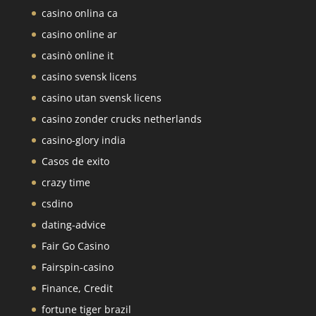
casino onlina ca
casino online ar
casinò online it
casino svensk licens
casino utan svensk licens
casino zonder crucks netherlands
casino-glory india
Casos de exito
crazy time
csdino
dating-advice
Fair Go Casino
Fairspin-casino
Finance, Credit
fortune tiger brazil