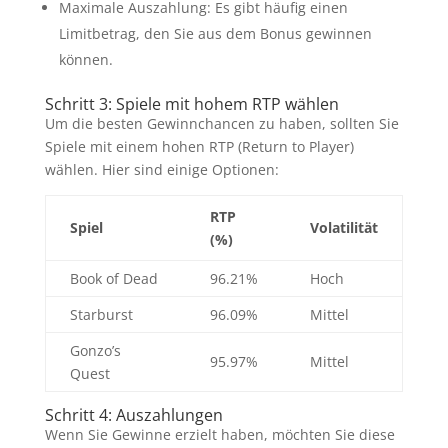
Maximale Auszahlung: Es gibt häufig einen
Limitbetrag, den Sie aus dem Bonus gewinnen
können.
Schritt 3: Spiele mit hohem RTP wählen
Um die besten Gewinnchancen zu haben, sollten Sie
Spiele mit einem hohen RTP (Return to Player)
wählen. Hier sind einige Optionen:
RTP
Spiel
Volatilität
(%)
Book of Dead
96.21%
Hoch
Starburst
96.09%
Mittel
Gonzo’s
95.97%
Mittel
Quest
Schritt 4: Auszahlungen
Wenn Sie Gewinne erzielt haben, möchten Sie diese