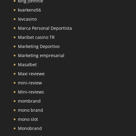
king johnnie
kvarkeno56
levcasino
Marca Personal Deportista
Maribet casino TR
Marketing Deportivo
Marketing empresarial
Masalbet
Maxi reviewe
mini-review
Mini-reviews
mombrand
mono brand
mono slot
Monobrand