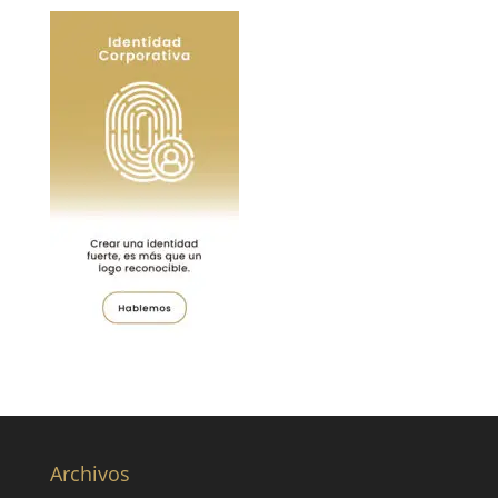
Archivos