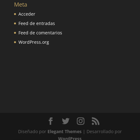
Meta
Acceder
Feed de entradas
Feed de comentarios
WordPress.org
Diseñado por
Elegant Themes
| Desarrollado por
WordPress