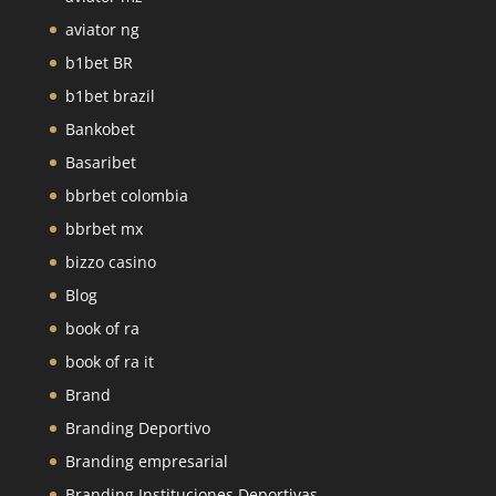
aviator ng
b1bet BR
b1bet brazil
Bankobet
Basaribet
bbrbet colombia
bbrbet mx
bizzo casino
Blog
book of ra
book of ra it
Brand
Branding Deportivo
Branding empresarial
Branding Instituciones Deportivas