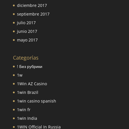
diciembre 2017
septiembre 2017
julio 2017
junio 2017
mayo 2017
Categorías
! Без рубрики
1w
1Win AZ Casino
1win Brazil
1win casino spanish
1win fr
1win India
1WIN Official In Russia