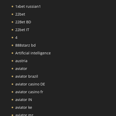
1xbet russian1
22bet
22Bet BD
22bet IT
4
888starz bd
Artificial intelligence
austria
aviator
aviator brazil
aviator casino DE
aviator casino fr
aviator IN
aviator ke
aviator mz