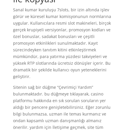
Sanal kumar kuruluşu 7slots, bir izin altında işlev
görür ve küresel kumar komisyonunun normlarına
uygular. Kullanıcılara resmi slot makineleri, birçok
gerçek krupiyeli versiyonlar, promosyon kodları ve
özel bonuslar, sadakat bonusları ve çeşitli
promosyon etkinlikleri sunulmaktadır. Kayıt
sürecindeyken tanıtım kitini etkinleştirmek
mümkündür, para yatırma yüzdesi takviyeleri ve
yüksek RTP slotlarında ücretsiz dönüşler içerir. Bu
dramatik bir şekilde kullanıcı oyun yeteneklerini
geliştirir.
Sitenin sağ bir düğme “Çevrimiçi Yardım”
bulunmaktadır. bu düğmeye tıklayarak, casino
platformu hakkında en sık sorulan soruların yer
aldığı bir pencere genişletebilirsiniz. Eğer zorunlu
bilgi bulunmazsa, uzman ile temas kurmanız ve
ondan kapsamlı uzman danışmanlığı almanız
önerilir. yardım için İletişime geçmek, site tüm