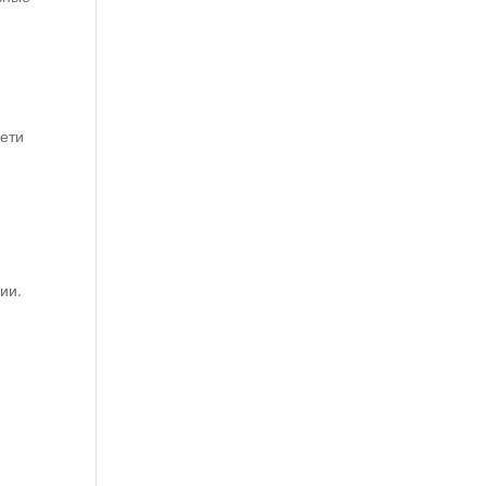
сети
ии.