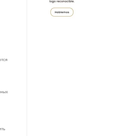
ются
чных
ить