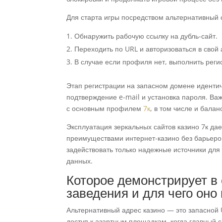
Для старта игры посредством альтернативный 
Обнаружить рабочую ссылку на дубль-сайт.
Переходить по URL и авторизоваться в свой 
В случае если профиля нет, выполнить реги
Этап регистрации на запасном домене иденти
подтверждение e-mail и установка пароля. Ва
с основным профилем
7к
, в том числе и балан
Эксплуатация зеркальных сайтов казино 7к да
преимуществами интернет-казино без барьеров
задействовать только надежные источники для
данных.
Которое демонстрирует в 
заведения и для чего оно
Альтернативный адрес казино — это запасной 
доступ к азартным площадкам, когда главный 