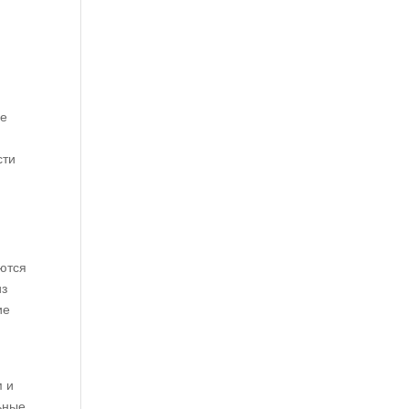
ое
сти
уются
из
ие
м и
ьные