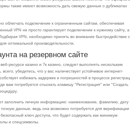
формы также имеют возможность дать свежую данные о дубликатах
но облегчать подключение к ограниченным сайтам, обеспечивая
енный VPN не просто гарантирует подключение к нужному сайту, а
 Подбирая VPN, необходимо принять во внимание быстродействие 
х для оптимальной производительности.
аунта на резервном сайте
веб-ресурсе казино и 7к казино, следует выполнять нескольким
всего, убедитесь, что у вас наличествует устойчивое интернет-
собствует избежать задержек и погрешностей в процессе регистрац
где вам потребуется отыскать клавишу "Регистрация" или "Создать
роцедуру.
дет заполнить личную информацию: наименование, фамилию, дату
ь точную данные, ведь она возможно потребуется для верификации
безопасный ключ доступа, что будет содержать как минимум
волы и спецсимволы.