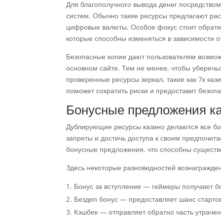
Для благополучного вывода денег посредством
систем. Обычно такие ресурсы предлагают ра
цифровые валюты. Особое фокус стоит обрати
которые способны изменяться в зависимости о
Безопасные копии дают пользователям возможн
основном сайте. Тем не менее, чтобы уберечь
проверенные ресурсы зеркал, такие как 7к каз
поможет сократить риски и предоставит безоп
Бонусные предложения к
Дублирующие ресурсы казино делаются все бо
запреты и достичь доступа к своим предпочит
бонусные предложения, что способны существ
Здесь некоторые разновидностей вознагражден
Бонус за вступление — геймеры получают бо
Бездеп бонус — предоставляет шанс стартов
Кэшбек — отправляет обратно часть утраче