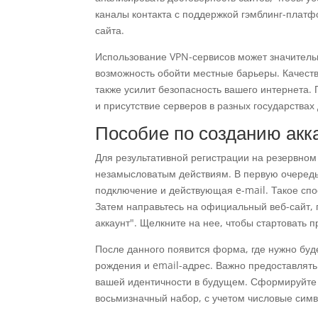
каналы контакта с поддержкой гэмблинг-плат
сайта.
Использование VPN-сервисов может значитель
возможность обойти местные барьеры. Качеств
также усилит безопасность вашего интернета.
и присутствие серверов в разных государства
Пособие по созданию акк
Для результативной регистрации на резервном 
незамысловатым действиям. В первую очередь, 
подключение и действующая e-mail. Такое спо
Затем направьтесь на официальный веб-сайт, 
аккаунт". Щелкните на нее, чтобы стартовать п
После данного появится форма, где нужно бу
рождения и email-адрес. Важно предоставлят
вашей идентичности в будущем. Сформируйте 
восьмизначный набор, с учетом числовые сим