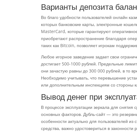
Варианты депозита балан
Во благо удобности пользователей онлайн ка
которых банковские карты, электронные кошел
MasterCard, которые гарантируют оперативное 
приобретают распространение благодаря опер
таких как Bitcoin, позволяет игрокам поддерж
Любое игорное заведение задает свои огранич
достигает 500-1000 рублей. Предельные лимит
они зачастую равны до 300 000 рублей, в то в
Необходимо учитывать, что перевышение уста
или дополнительным инспекциям со стороны к
Вывод денег при эксплуа
В процессе эксплуатации зеркала для снятия с
основных факторов. Дубль-сайт — это резервны
особенности актуально для пользователей из 
средства, важно удостовериться в законности 