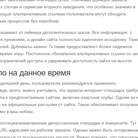
к слотам и сервисам игорного заведения, что особенно значимо в
омощью альтернативным ссылкам пользователи могут обходить
вым процессом без перебоев.
рашивает от геймера дополнительных шагов. Вся информация, с
ся прежними, а дизайн сайта полностью идентичен исходному. Так
елей. Дубликаты казино 7к также предоставляют более надежное
время игры. Постоянное обновление альтернативных ссылок со ча
ограничений доступа и удерживать доступность сайта на высоте.
ло на данное время
годняшний день, пользователю рекомендуется применить
е, всего, важно учитывать, что зеркала интернет-площадок треб
па к предпочитаемым сайтам, включая азартные клубы. Одним из 
 на официальные рассылки от сайта. Такое обеспечивает получен
мо в ваш инбокс.
коспециализированные дискуссионные площадки и комьюнити. Тут
URL-адресами на рабочие зеркала. Однако важно быть осторожны
беречься от мошеннических ресурсов. Важно помнить, что официал