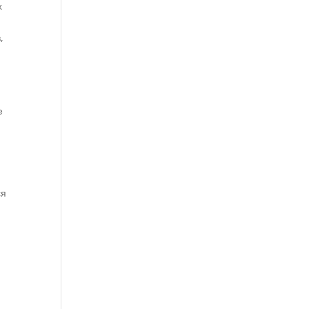
х
,
е
ся