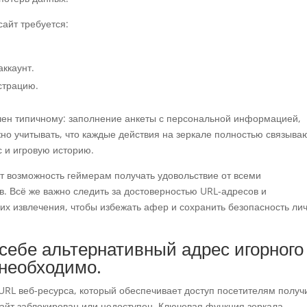
сайт требуется:
аккаунт.
страцию.
чен типичному: заполнение анкеты с персональной информацией,
жно учитывать, что каждые действия на зеркале полностью связыва
с и игровую историю.
ет возможность геймерам получать удовольствие от всеми
. Всё же важно следить за достоверностью URL-адресов и
 их извлечения, чтобы избежать афер и сохранить безопасность ли
себе альтернативный адрес игорного
 необходимо.
URL веб-ресурса, который обеспечивает доступ посетителям получ
сайт заблокирован или недоступен. Ключевая функция зеркала