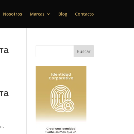
Nosotros
Marcas
Blog
Contacto
та
та
ть