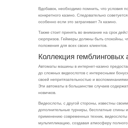
Вдобавок, необходимо помнить, что условия п
конкретного казино. Следовательно советуетс
особенно если это затрагивает 7к казино.
Также стоит принять во внимание на срок дейс
сюрпризов. Геймеры должны быть спокойны, ч
положения для всех своих клиентов.
Коллекция гемблинговых 
Автоматы машины в интернет-казино предоста
до сложных видеослотов с интересными бонус
своей непритязательностью и воспоминаниями
Эти автоматы в большинстве случаев содержат
новичков.
Видеослоты, с другой стороны, известны свои
дополнительные турниры, бесплатные спины 
применению современных техник, видеослоты
мультипликацию, создавая атмосферу полного 