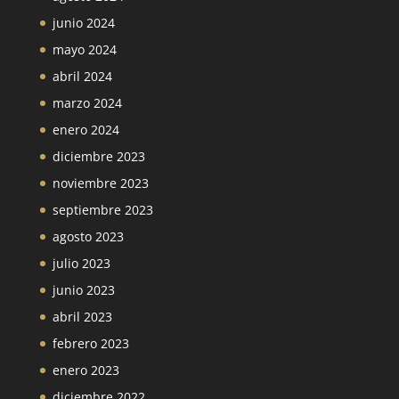
junio 2024
mayo 2024
abril 2024
marzo 2024
enero 2024
diciembre 2023
noviembre 2023
septiembre 2023
agosto 2023
julio 2023
junio 2023
abril 2023
febrero 2023
enero 2023
diciembre 2022