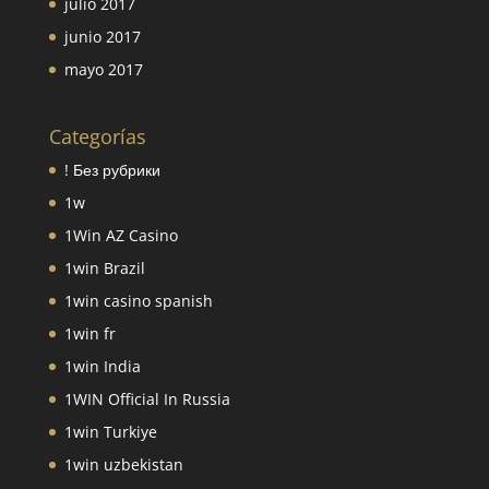
julio 2017
junio 2017
mayo 2017
Categorías
! Без рубрики
1w
1Win AZ Casino
1win Brazil
1win casino spanish
1win fr
1win India
1WIN Official In Russia
1win Turkiye
1win uzbekistan