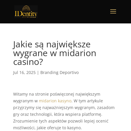
Jakie są największe
wygrane w midarion
casino?
Jul 16, 2025
|
Branding Deportivo
Witamy na stronie poświęconej największym
wygranym w
midarion kasyno
. W tym artykule
przyjrzymy się najważniejszym wygranym, zasadom
gry oraz technologii, która wspiera platformę.
Zrozumienie tych aspektów pozwoli lepiej ocenić
możliwości, jakie oferuje to kasyno.