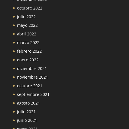
octubre 2022
julio 2022
mayo 2022
abril 2022
marzo 2022
febrero 2022
enero 2022
diciembre 2021
noviembre 2021
octubre 2021
septiembre 2021
agosto 2021
julio 2021
junio 2021
mayo 2021