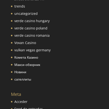
trends
uncategorized
verde casino hungary
verde casino poland
verde casino romania
Vovan Casino
vulkan vegas germany
Комета Казино
Макси-обзорник
Новини
сателлиты
Meta
Acceder
Feed de entradas