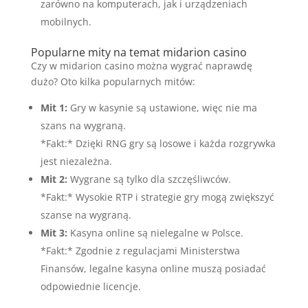
zarówno na komputerach, jak i urządzeniach
mobilnych.
Popularne mity na temat midarion casino
Czy w midarion casino można wygrać naprawdę
dużo? Oto kilka popularnych mitów:
Mit 1:
Gry w kasynie są ustawione, więc nie ma
szans na wygraną.
*Fakt:* Dzięki RNG gry są losowe i każda rozgrywka
jest niezależna.
Mit 2:
Wygrane są tylko dla szczęśliwców.
*Fakt:* Wysokie RTP i strategie gry mogą zwiększyć
szanse na wygraną.
Mit 3:
Kasyna online są nielegalne w Polsce.
*Fakt:* Zgodnie z regulacjami Ministerstwa
Finansów, legalne kasyna online muszą posiadać
odpowiednie licencje.