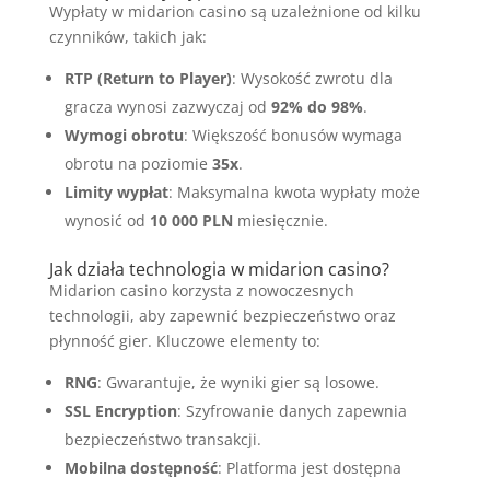
Wypłaty w midarion casino są uzależnione od kilku
czynników, takich jak:
RTP (Return to Player)
: Wysokość zwrotu dla
gracza wynosi zazwyczaj od
92% do 98%
.
Wymogi obrotu
: Większość bonusów wymaga
obrotu na poziomie
35x
.
Limity wypłat
: Maksymalna kwota wypłaty może
wynosić od
10 000 PLN
miesięcznie.
Jak działa technologia w midarion casino?
Midarion casino korzysta z nowoczesnych
technologii, aby zapewnić bezpieczeństwo oraz
płynność gier. Kluczowe elementy to:
RNG
: Gwarantuje, że wyniki gier są losowe.
SSL Encryption
: Szyfrowanie danych zapewnia
bezpieczeństwo transakcji.
Mobilna dostępność
: Platforma jest dostępna