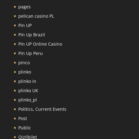
pages
pelican casino PL
Pin UP
Pin Up Brazil
Pin UP Online Casino
Pin Up Peru
pinco
plinko
plinko in
plinko UK
plinko_pl
Politics, Current Events
Post
Public
Qizilbilet