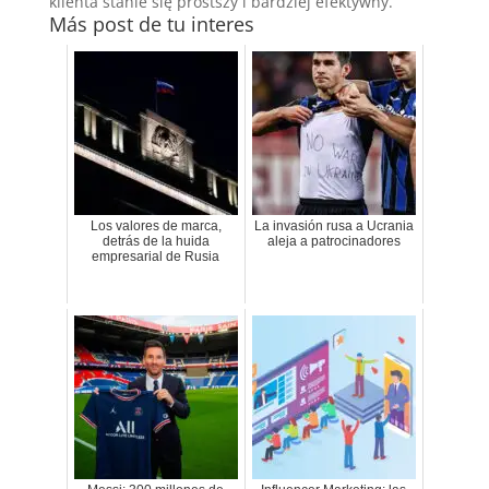
klienta stanie się prostszy i bardziej efektywny.
Más post de tu interes
Los valores de marca,
La invasión rusa a Ucrania
detrás de la huida
aleja a patrocinadores
empresarial de Rusia