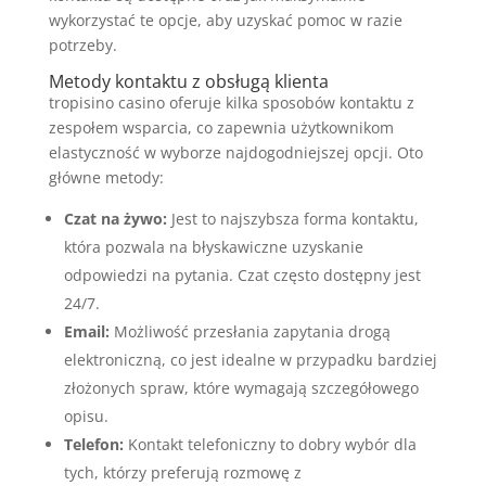
wykorzystać te opcje, aby uzyskać pomoc w razie
potrzeby.
Metody kontaktu z obsługą klienta
tropisino casino oferuje kilka sposobów kontaktu z
zespołem wsparcia, co zapewnia użytkownikom
elastyczność w wyborze najdogodniejszej opcji. Oto
główne metody:
Czat na żywo:
Jest to najszybsza forma kontaktu,
która pozwala na błyskawiczne uzyskanie
odpowiedzi na pytania. Czat często dostępny jest
24/7.
Email:
Możliwość przesłania zapytania drogą
elektroniczną, co jest idealne w przypadku bardziej
złożonych spraw, które wymagają szczegółowego
opisu.
Telefon:
Kontakt telefoniczny to dobry wybór dla
tych, którzy preferują rozmowę z