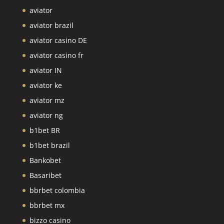
aviator
aviator brazil
aviator casino DE
aviator casino fr
aviator IN
aviator ke
aviator mz
aviator ng
b1bet BR
b1bet brazil
Bankobet
Basaribet
bbrbet colombia
bbrbet mx
bizzo casino