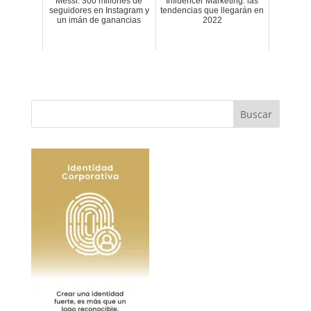
Messi: 300 millones de
Influencer Marketing: las
seguidores en Instagram y
tendencias que llegarán en
un imán de ganancias
2022