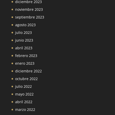
diciembre 2023
noviembre 2023
septiembre 2023
agosto 2023
julio 2023
junio 2023
abril 2023
febrero 2023
enero 2023
diciembre 2022
octubre 2022
julio 2022
mayo 2022
abril 2022
marzo 2022