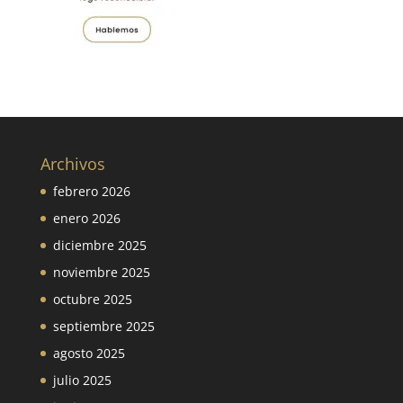
Archivos
febrero 2026
enero 2026
diciembre 2025
noviembre 2025
octubre 2025
septiembre 2025
agosto 2025
julio 2025