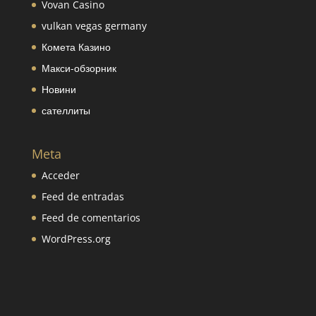
Vovan Casino
vulkan vegas germany
Комета Казино
Макси-обзорник
Новини
сателлиты
Meta
Acceder
Feed de entradas
Feed de comentarios
WordPress.org