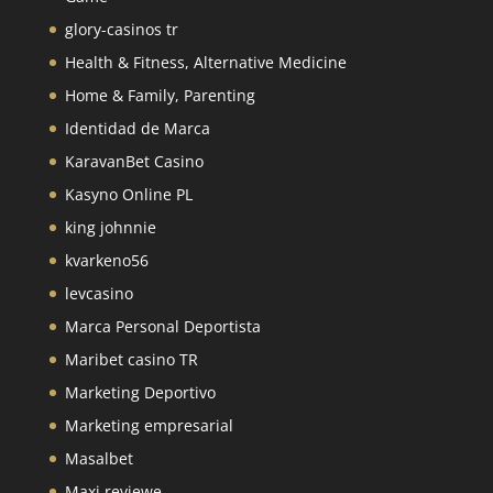
glory-casinos tr
Health & Fitness, Alternative Medicine
Home & Family, Parenting
Identidad de Marca
KaravanBet Casino
Kasyno Online PL
king johnnie
kvarkeno56
levcasino
Marca Personal Deportista
Maribet casino TR
Marketing Deportivo
Marketing empresarial
Masalbet
Maxi reviewe