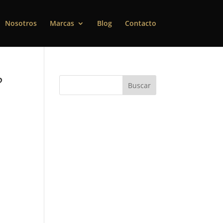
Nosotros
Marcas
Blog
Contacto
?