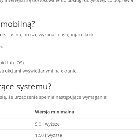
nty interfejsu są dostosowane do obsługi dotykowej, co poprawia
ę mobilną?
ots casino, proszę wykonać następujące kroki:
a.
id lub iOS).
nstrukcjami wyświetlanymi na ekranie.
zące systemu?
ć się, że urządzenie spełnia następujące wymagania:
Wersja minimalna
5.0 i wyższe
12.0 i wyższe