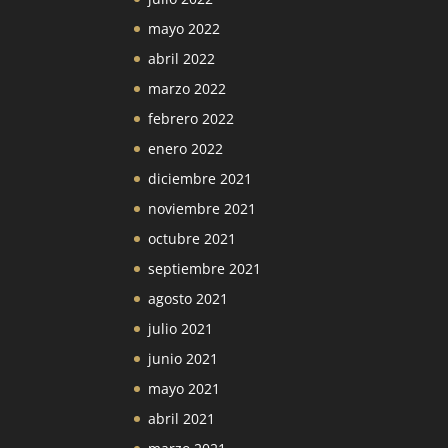
mayo 2022
abril 2022
marzo 2022
febrero 2022
enero 2022
diciembre 2021
noviembre 2021
octubre 2021
septiembre 2021
agosto 2021
julio 2021
junio 2021
mayo 2021
abril 2021