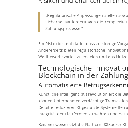
Risiken und Chancen durch r
„Regulatorische Anpassungen stellen sow
Sicherheitsanforderungen die Komplexität e
Zahlungsprozesse.“
Ein Risiko besteht darin, dass zu strenge Vo
Andererseits bieten regulatorische Innovatio
Wettbewerbsvorteil zu erzielen und das Nutze
Technologische Innovation
Blockchain in der Zahlun
Automatisierte Betrugserkenn
Künstliche Intelligenz (KI) revolutioniert di
können Unternehmen verdächtige Transaktionen 
Deloitte reduzieren KI-gestützte Systeme Betru
Integrität der Plattformen zu wahren und das 
Beispielsweise setzt die Plattform 888poker 