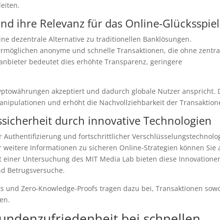
eiten.
d ihre Relevanz für das Online-Glücksspiel
ne dezentrale Alternative zu traditionellen Banklösungen.
rmöglichen anonyme und schnelle Transaktionen, die ohne zentra
anbieter bedeutet dies erhöhte Transparenz, geringere
 Kryptowährungen akzeptiert und dadurch globale Nutzer anspricht. 
anipulationen und erhöht die Nachvollziehbarkeit der Transaktion
sicherheit durch innovative Technologien
 Authentifizierung und fortschrittlicher Verschlüsselungstechnolo
Für weitere Informationen zu sicheren Online-Strategien können Sie
 einer Untersuchung des MIT Media Lab bieten diese Innovatione
nd Betrugsversuche.
ts und Zero-Knowledge-Proofs tragen dazu bei, Transaktionen sow
en.
undenzufriedenheit bei schnellen