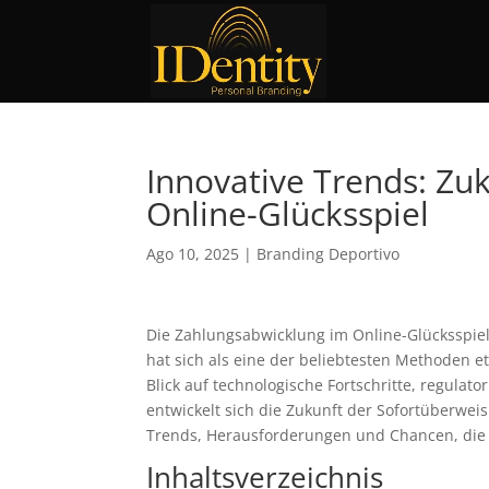
Innovative Trends: Zu
Online-Glücksspiel
Ago 10, 2025
|
Branding Deportivo
Die Zahlungsabwicklung im Online-Glücksspiel
hat sich als eine der beliebtesten Methoden e
Blick auf technologische Fortschritte, regul
entwickelt sich die Zukunft der Sofortüberweis
Trends, Herausforderungen und Chancen, die 
Inhaltsverzeichnis