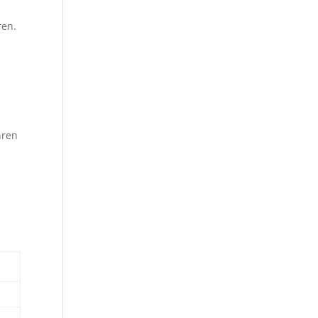
ren.
hren
h