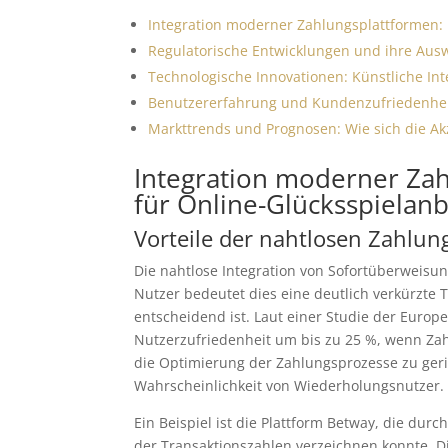
Integration moderner Zahlungsplattformen: 
Regulatorische Entwicklungen und ihre Aus
Technologische Innovationen: Künstliche In
Benutzererfahrung und Kundenzufriedenhei
Markttrends und Prognosen: Wie sich die A
Integration moderner Za
für Online-Glücksspielanb
Vorteile der nahtlosen Zahlun
Die nahtlose Integration von Sofortüberweisung
Nutzer bedeutet dies eine deutlich verkürzte 
entscheidend ist. Laut einer Studie der Europ
Nutzerzufriedenheit um bis zu 25 %, wenn Zah
die Optimierung der Zahlungsprozesse zu ge
Wahrscheinlichkeit von Wiederholungsnutzer.
Ein Beispiel ist die Plattform Betway, die dur
der Transaktionszahlen verzeichnen konnte. Di