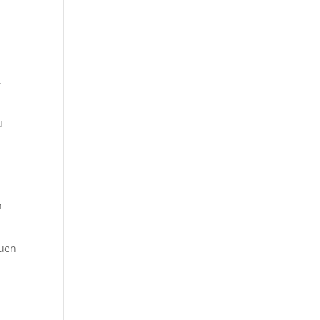
,
u
n
n
auen