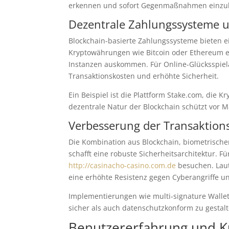
erkennen und sofort Gegenmaßnahmen einzul
Dezentrale Zahlungssysteme un
Blockchain-basierte Zahlungssysteme bieten ei
Kryptowährungen wie Bitcoin oder Ethereum e
Instanzen auskommen. Für Online-Glücksspiel
Transaktionskosten und erhöhte Sicherheit.
Ein Beispiel ist die Plattform Stake.com, die
dezentrale Natur der Blockchain schützt vor M
Verbesserung der Transaktions
Die Kombination aus Blockchain, biometrischer
schafft eine robuste Sicherheitsarchitektur. 
http://casinacho-casino.com.de
besuchen. Laut
eine erhöhte Resistenz gegen Cyberangriffe u
Implementierungen wie multi-signature Walle
sicher als auch datenschutzkonform zu gestalt
Benutzererfahrung und K