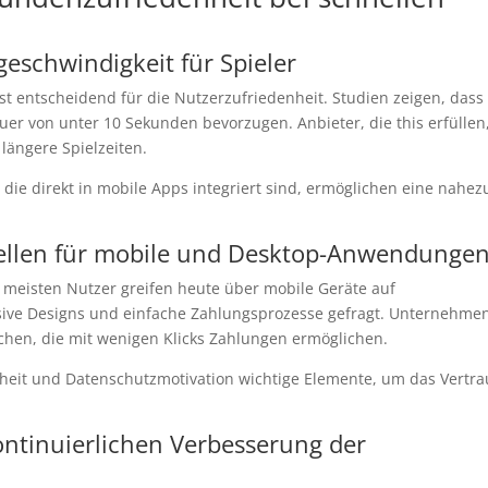
eschwindigkeit für Spieler
t entscheidend für die Nutzerzufriedenheit. Studien zeigen, dass
uer von unter 10 Sekunden bevorzugen. Anbieter, die this erfüllen
längere Spielzeiten.
 die direkt in mobile Apps integriert sind, ermöglichen eine nahez
tellen für mobile und Desktop-Anwendunge
ie meisten Nutzer greifen heute über mobile Geräte auf
nsive Designs und einfache Zahlungsprozesse gefragt. Unternehme
ächen, die mit wenigen Klicks Zahlungen ermöglichen.
rheit und Datenschutzmotivation wichtige Elemente, um das Vertr
ntinuierlichen Verbesserung der