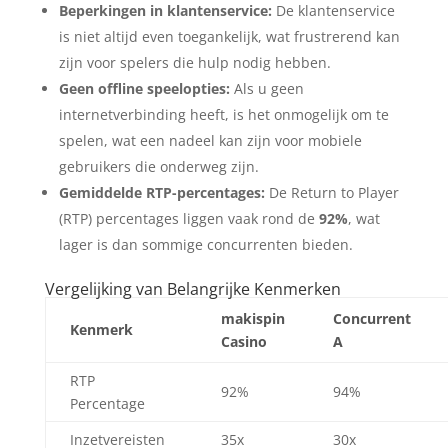
Beperkingen in klantenservice:
De klantenservice
is niet altijd even toegankelijk, wat frustrerend kan
zijn voor spelers die hulp nodig hebben.
Geen offline speelopties:
Als u geen
internetverbinding heeft, is het onmogelijk om te
spelen, wat een nadeel kan zijn voor mobiele
gebruikers die onderweg zijn.
Gemiddelde RTP-percentages:
De Return to Player
(RTP) percentages liggen vaak rond de
92%
, wat
lager is dan sommige concurrenten bieden.
Vergelijking van Belangrijke Kenmerken
makispin
Concurrent
Kenmerk
Casino
A
RTP
92%
94%
Percentage
Inzetvereisten
35x
30x