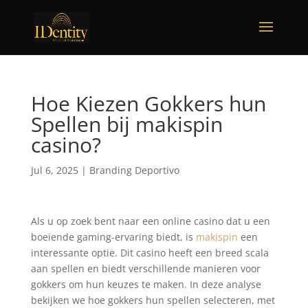
Hoe Kiezen Gokkers hun
Spellen bij makispin
casino?
Jul 6, 2025
|
Branding Deportivo
Als u op zoek bent naar een online casino dat u een
boeiende gaming-ervaring biedt, is
makispin
een
interessante optie. Dit casino heeft een breed scala
aan spellen en biedt verschillende manieren voor
gokkers om hun keuzes te maken. In deze analyse
bekijken we hoe gokkers hun spellen selecteren, met