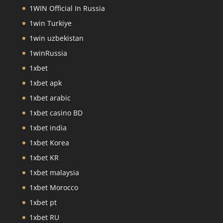
1WIN Official In Russia
1win Turkiye
1win uzbekistan
1winRussia
1xbet
1xbet apk
1xbet arabic
1xbet casino BD
1xbet india
1xbet Korea
1xbet KR
1xbet malaysia
1xbet Morocco
1xbet pt
1xbet RU