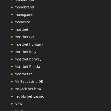
monobrend
monogame
monoslot
mostbet
mostbet GR
mostbet hungary
mostbet italy
mostbet norway
Mostbet Russia
mostbet tr
Mr Bet casino DE
mr jack bet brazil
mx-bbrbet-casino
NEW