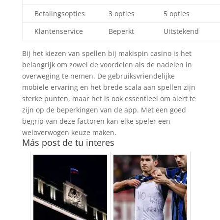
Betalingsopties
3 opties
5 opties
Klantenservice
Beperkt
Uitstekend
Bij het kiezen van spellen bij makispin casino is het
belangrijk om zowel de voordelen als de nadelen in
overweging te nemen. De gebruiksvriendelijke
mobiele ervaring en het brede scala aan spellen zijn
sterke punten, maar het is ook essentieel om alert te
zijn op de beperkingen van de app. Met een goed
begrip van deze factoren kan elke speler een
weloverwogen keuze maken.
Más post de tu interes