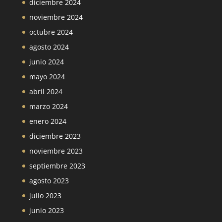
diciembre 2024
noviembre 2024
octubre 2024
agosto 2024
junio 2024
mayo 2024
abril 2024
marzo 2024
enero 2024
diciembre 2023
noviembre 2023
septiembre 2023
agosto 2023
julio 2023
junio 2023