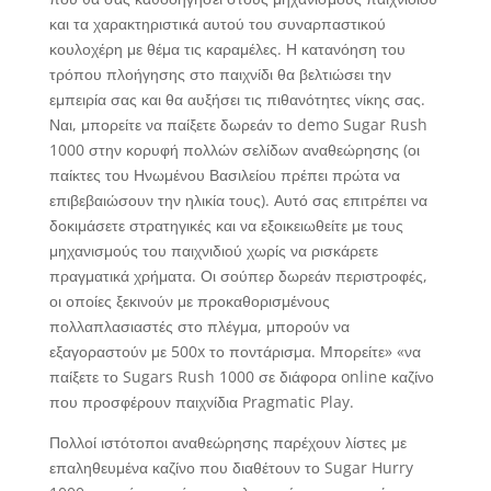
και τα χαρακτηριστικά αυτού του συναρπαστικού
κουλοχέρη με θέμα τις καραμέλες. Η κατανόηση του
τρόπου πλοήγησης στο παιχνίδι θα βελτιώσει την
εμπειρία σας και θα αυξήσει τις πιθανότητες νίκης σας.
Ναι, μπορείτε να παίξετε δωρεάν το demo Sugar Rush
1000 στην κορυφή πολλών σελίδων αναθεώρησης (οι
παίκτες του Ηνωμένου Βασιλείου πρέπει πρώτα να
επιβεβαιώσουν την ηλικία τους). Αυτό σας επιτρέπει να
δοκιμάσετε στρατηγικές και να εξοικειωθείτε με τους
μηχανισμούς του παιχνιδιού χωρίς να ρισκάρετε
πραγματικά χρήματα. Οι σούπερ δωρεάν περιστροφές,
οι οποίες ξεκινούν με προκαθορισμένους
πολλαπλασιαστές στο πλέγμα, μπορούν να
εξαγοραστούν με 500x το ποντάρισμα. Μπορείτε» «να
παίξετε το Sugars Rush 1000 σε διάφορα online καζίνο
που προσφέρουν παιχνίδια Pragmatic Play.
Πολλοί ιστότοποι αναθεώρησης παρέχουν λίστες με
επαληθευμένα καζίνο που διαθέτουν το Sugar Hurry