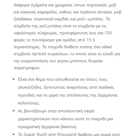
διάφορα σχήματα και χρώματα, όπως πορτοκαλί, μοβ
και κόκκινες καραμέλες, καθώς και πράσινα αστέρια, μοβ
ζελεδάκια, πορτοκαλί καρδιές και ροζ» «μπάλες. Το
σύμβολο της ροζ μπάλας είναι το σύμβολο με τις
υψηλότερες πληρωμές, προσφέροντας έως και 150
φορές το ποντάρισμα για ομάδες από 15 ή
περισσότερες. Το παιχνίδι διαθέτει επίσης ένα ειδικό
σύμβολο spread πυραύλων, το οποίο είναι το κλειδί για
την ενεργοποίηση του γύρου μπόνους δωρεάν
περιστροφών.
Είναι ένα θέμα που απευθύνεται σε όλους τους
γλυκατζήδες, ξυπνώντας αναμνήσεις από παιδικές
λιχουδιές και τη χαρά της απόλαυσης της ζαχαρένιας
καλοσύνης.
Ας βουτήξουμε στην απολαυστική σειρά
χαρακτηριστικών που κάνουν αυτό το παιχνίδι μια
πραγματική ζαχαρένια βιασύνη.
Το Sugar Rush one thousand διαθέτει μια σειρά από