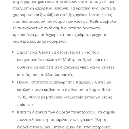
σειρά χαρακτηριστικών που κάνουν αυτό το παιχνίδι μια
πραγματική ζαχαρένια βιασύνη. Τα γραφικά είναι φωτεινά,
χαρούμενα και ξεχειλίζουν από ζαχαρένιες λεπτομέρειες
που ζωντανεύουν τον κόσμο των γλυκών. Κάθε σύμβολο
είναι σχολαστικά σχεδιασμένο, από τα ζαχαρωτά
αρκουδάκια με τα ξεχωριστά τους χρώματα μέχρι τα
λαμπερά κομμάτια καραμέλας.
Στρατηγικά, θέλετε να στοχεύετε σε νίκες που
ενεργοποιούν πολλαπλά Multiplier Spots και στη
συνέχεια να ελπίζετε σε διαδοχικές νίκες για να χτίσετε
αυτούς τους πολλαπλασιαστές.
Πολλοί ιστότοποι αναθεώρησης παρέχουν λίστες με
επαληθευμένα καζίνο που διαθέτουν το Sugar Rush
1000, συχνά με μπόνους καλωσορίσματος για νέους
παίκτες.»
Κατά τη διάρκεια των δωρεάν περιστροφών, τα σημεία
πολλαπλασιαστή παραμένουν ενεργά καθ’ όλη τη
διάρκεια του γύρου μπόνους και δεν επαναφέρονται