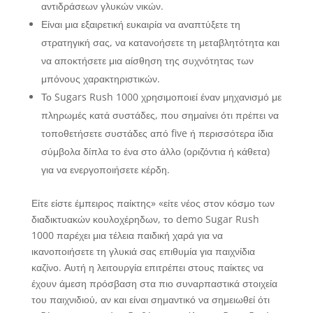
αντιδράσεων γλυκών νικών.
Είναι μια εξαιρετική ευκαιρία να αναπτύξετε τη
στρατηγική σας, να κατανοήσετε τη μεταβλητότητα και
να αποκτήσετε μια αίσθηση της συχνότητας των
μπόνους χαρακτηριστικών.
Το Sugars Rush 1000 χρησιμοποιεί έναν μηχανισμό με
πληρωμές κατά συστάδες, που σημαίνει ότι πρέπει να
τοποθετήσετε συστάδες από five ή περισσότερα ίδια
σύμβολα δίπλα το ένα στο άλλο (οριζόντια ή κάθετα)
για να ενεργοποιήσετε κέρδη.
Είτε είστε έμπειρος παίκτης» «είτε νέος στον κόσμο των
διαδικτυακών κουλοχέρηδων, το demo Sugar Rush
1000 παρέχει μια τέλεια παιδική χαρά για να
ικανοποιήσετε τη γλυκιά σας επιθυμία για παιχνίδια
καζίνο. Αυτή η λειτουργία επιτρέπει στους παίκτες να
έχουν άμεση πρόσβαση στα πιο συναρπαστικά στοιχεία
του παιχνιδιού, αν και είναι σημαντικό να σημειωθεί ότι