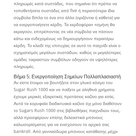
πληρωμές κατά συστάδες, που σημαίνει ότι πρέπει να
τοποθετήσετε συστάδες από five ή περισσότερα ίδια
σύμβολα δίπλα το ένα στο άλλο (οριζόντια ή κάθετα) για
να ενεργοποιήσετε κέρδη. Τα κερδοφόρα» «σμήνη θα
εκραγούν, επιτρέποντας σε νέα σύμβολα να πέσουν
κάτω και ενδεχομένως να δημιουργήσουν περαιτέρω
κέρδη. Το κλειδί της επιτυχίας σε αυτό το παιχνίδι είναι ο
σχηματισμός μεγάλων συστάδων, καθώς οι μεγαλύτερες
ομάδες ταιριαστών συμβόλων οδηγούν σε υψηλότερες
πληρωμές.
Βήμα 5: Ενεργοποίηση Σημείων Πολλαπλασιαστή
Αν είστε έτοιμοι να βουτήξετε στον γλυκό κόσμο του
Sugar Rush 1000 και να παίξετε με αληθινά χρήματα,
έχουμε μερικές εξαιρετικές προτάσεις καζίνο για εσάς.
Αυτά τα κορυφαία διαδικτυακά καζίνο όχι μόνο διαθέτουν
το Sugars Rush 1000 στις βιβλιοθήκες παιχνιδιών τους,
αλλά προσφέρουν επίσης δελεαστικά μπόνους
καλωσορίσματος για να ενισχύσουν το αρχικό σας
bankroll. Από γενναιόδωρα μπόνους κατάθεσης μέχρι