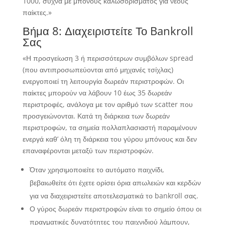
1000, συχνά με μπόνους καλωσορίσματος για νέους
παίκτες.»
Βήμα 8: Διαχειριστείτε Το Bankroll
Σας
«Η προσγείωση 3 ή περισσότερων συμβόλων spread
(που αντιπροσωπεύονται από μηχανές τσίχλας)
ενεργοποιεί τη λειτουργία δωρεάν περιστροφών. Οι
παίκτες μπορούν να λάβουν 10 έως 35 δωρεάν
περιστροφές, ανάλογα με τον αριθμό των scatter που
προσγειώνονται. Κατά τη διάρκεια των δωρεάν
περιστροφών, τα σημεία πολλαπλασιαστή παραμένουν
ενεργά καθ’ όλη τη διάρκεια του γύρου μπόνους και δεν
επαναφέρονται μεταξύ των περιστροφών.
Όταν χρησιμοποιείτε το αυτόματο παιχνίδι,
βεβαιωθείτε ότι έχετε ορίσει όρια απωλειών και κερδών
για να διαχειριστείτε αποτελεσματικά το bankroll σας.
Ο γύρος δωρεάν περιστροφών είναι το σημείο όπου οι
πραγματικές δυνατότητες του παιχνιδιού λάμπουν,