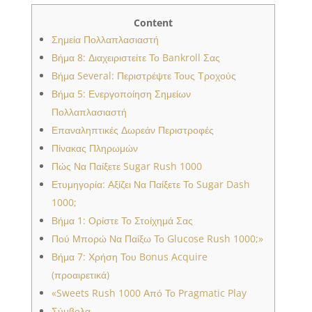
Content
Σημεία Πολλαπλασιαστή
Βήμα 8: Διαχειριστείτε Το Bankroll Σας
Βήμα Several: Περιστρέψτε Τους Τροχούς
Βήμα 5: Ενεργοποίηση Σημείων
Πολλαπλασιαστή
Επαναληπτικές Δωρεάν Περιστροφές
Πίνακας Πληρωμών
Πώς Να Παίξετε Sugar Rush 1000
Ετυμηγορία: Αξίζει Να Παίξετε Το Sugar Dash
1000;
Βήμα 1: Ορίστε Το Στοίχημά Σας
Πού Μπορώ Να Παίξω Το Glucose Rush 1000;»
Βήμα 7: Χρήση Του Bonus Acquire
(προαιρετικά)
«Sweets Rush 1000 Από Το Pragmatic Play
Σύμβολα