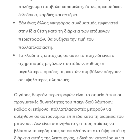
πολύχρωμα σύμβολα καραμέλας, όπως αρκουδάκια,
ζελεδάκια, καρδιές και αστέρια.
Εάν ένας άλλος νικηφόρος συνδυασμός εμφανιστεί
στην ίδια θέση κατά τη διάρκεια των επόμενων
περιστροφών, θα αυξήσει την τιμή του
πολλαπλασιαστή.
Το κλειδί της επιτυχίας σε αυτό το παιχνίδι είναι ο
σχηματισμός μεγάλων συστάδων, καθώς οι
μεγαλύτερες ομάδες ταιριαστών συμβόλων οδηγούν
σε υψηλότερες πληρωμές.
Ο γύρος δωρεάν περιστροφών είναι το σημείο όπου οι
πραγματικές δυνατότητες του παιχνιδιού λάμπουν,
καθώς οι επίμονοι πολλαπλασιαστές μπορούν να
αυξηθούν σε αστρονομικά επίπεδα κατά τη διάρκεια του
μπόνους. Δεν είναι ασυνήθιστο για τους παίκτες να
βλέπουν τα κέρδη τους να εκτοξεύονται στα ύψη κατά τη
διάρκεια αυτής της λειτουργίας, ειδικά αν καταφέρουν να