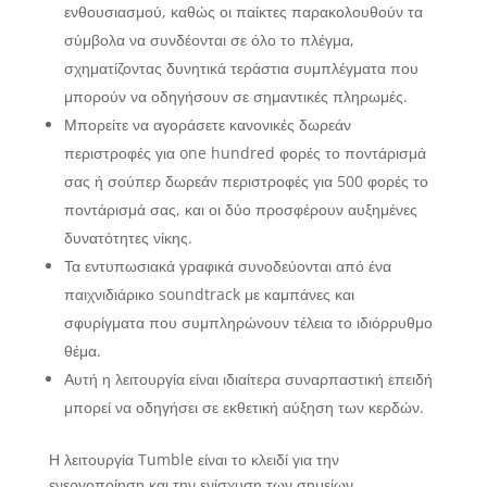
ενθουσιασμού, καθώς οι παίκτες παρακολουθούν τα
σύμβολα να συνδέονται σε όλο το πλέγμα,
σχηματίζοντας δυνητικά τεράστια συμπλέγματα που
μπορούν να οδηγήσουν σε σημαντικές πληρωμές.
Μπορείτε να αγοράσετε κανονικές δωρεάν
περιστροφές για one hundred φορές το ποντάρισμά
σας ή σούπερ δωρεάν περιστροφές για 500 φορές το
ποντάρισμά σας, και οι δύο προσφέρουν αυξημένες
δυνατότητες νίκης.
Τα εντυπωσιακά γραφικά συνοδεύονται από ένα
παιχνιδιάρικο soundtrack με καμπάνες και
σφυρίγματα που συμπληρώνουν τέλεια το ιδιόρρυθμο
θέμα.
Αυτή η λειτουργία είναι ιδιαίτερα συναρπαστική επειδή
μπορεί να οδηγήσει σε εκθετική αύξηση των κερδών.
Η λειτουργία Tumble είναι το κλειδί για την
ενεργοποίηση και την ενίσχυση των σημείων