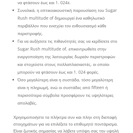
να φτάσουν έως και 1. 024x.
Συνολικά, η οπτικοακουστική παρουσίαση του Sugar
Rush multitude of δημιουργεί ένα καθηλωτικό
περιβάλλον που ενισχύει τον ενθουσιασμό κάθε
περιστροφής.
Για να αυξήσετε τις πιθανότητές σας να κερδίσετε στο
Sugar Rush multitude of, επικεντρωθείτε στην
ενεργοποίηση της λειτουργίας δωρεάν περιστροφών
και στοχεύστε στους πολλαπλασιαστές, οι οποίοι
μπορούν να φτάσουν έως και 1. 024 φορές.
Όσο μεγαλύτερη είναι η συστάδα, τόσο μεγαλύτερη
είναι η πληρωμή, ενώ οι συστάδες από fifteen ή
περισσότερα σύμβολα προσφέρουν τις υψηλότερες
απολαβές.
Χρησιμοποιήστε τα πλήκτρα συν και πλην στη διεπαφή
στοιχημάτων για να επιλέξετε το επιθυμητό ποντάρισμα.
Είναι ζωτικής σημασίας να λάβετε υπόψη σας την υψηλή