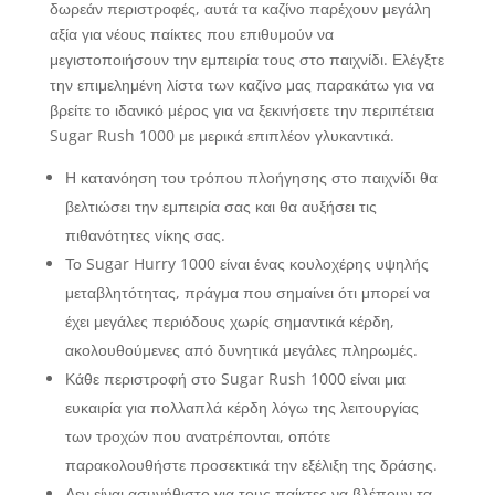
δωρεάν περιστροφές, αυτά τα καζίνο παρέχουν μεγάλη
αξία για νέους παίκτες που επιθυμούν να
μεγιστοποιήσουν την εμπειρία τους στο παιχνίδι. Ελέγξτε
την επιμελημένη λίστα των καζίνο μας παρακάτω για να
βρείτε το ιδανικό μέρος για να ξεκινήσετε την περιπέτεια
Sugar Rush 1000 με μερικά επιπλέον γλυκαντικά.
Η κατανόηση του τρόπου πλοήγησης στο παιχνίδι θα
βελτιώσει την εμπειρία σας και θα αυξήσει τις
πιθανότητες νίκης σας.
Το Sugar Hurry 1000 είναι ένας κουλοχέρης υψηλής
μεταβλητότητας, πράγμα που σημαίνει ότι μπορεί να
έχει μεγάλες περιόδους χωρίς σημαντικά κέρδη,
ακολουθούμενες από δυνητικά μεγάλες πληρωμές.
Κάθε περιστροφή στο Sugar Rush 1000 είναι μια
ευκαιρία για πολλαπλά κέρδη λόγω της λειτουργίας
των τροχών που ανατρέπονται, οπότε
παρακολουθήστε προσεκτικά την εξέλιξη της δράσης.
Δεν είναι ασυνήθιστο για τους παίκτες να βλέπουν τα