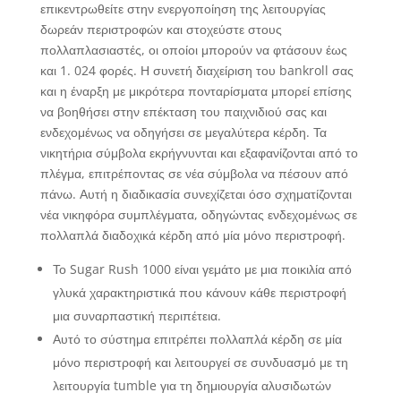
επικεντρωθείτε στην ενεργοποίηση της λειτουργίας
δωρεάν περιστροφών και στοχεύστε στους
πολλαπλασιαστές, οι οποίοι μπορούν να φτάσουν έως
και 1. 024 φορές. Η συνετή διαχείριση του bankroll σας
και η έναρξη με μικρότερα πονταρίσματα μπορεί επίσης
να βοηθήσει στην επέκταση του παιχνιδιού σας και
ενδεχομένως να οδηγήσει σε μεγαλύτερα κέρδη. Τα
νικητήρια σύμβολα εκρήγνυνται και εξαφανίζονται από το
πλέγμα, επιτρέποντας σε νέα σύμβολα να πέσουν από
πάνω. Αυτή η διαδικασία συνεχίζεται όσο σχηματίζονται
νέα νικηφόρα συμπλέγματα, οδηγώντας ενδεχομένως σε
πολλαπλά διαδοχικά κέρδη από μία μόνο περιστροφή.
Το Sugar Rush 1000 είναι γεμάτο με μια ποικιλία από
γλυκά χαρακτηριστικά που κάνουν κάθε περιστροφή
μια συναρπαστική περιπέτεια.
Αυτό το σύστημα επιτρέπει πολλαπλά κέρδη σε μία
μόνο περιστροφή και λειτουργεί σε συνδυασμό με τη
λειτουργία tumble για τη δημιουργία αλυσιδωτών