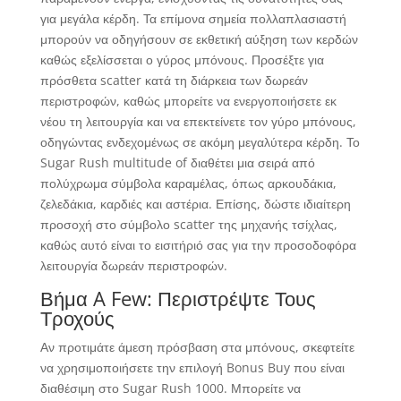
για μεγάλα κέρδη. Τα επίμονα σημεία πολλαπλασιαστή
μπορούν να οδηγήσουν σε εκθετική αύξηση των κερδών
καθώς εξελίσσεται ο γύρος μπόνους. Προσέξτε για
πρόσθετα scatter κατά τη διάρκεια των δωρεάν
περιστροφών, καθώς μπορείτε να ενεργοποιήσετε εκ
νέου τη λειτουργία και να επεκτείνετε τον γύρο μπόνους,
οδηγώντας ενδεχομένως σε ακόμη μεγαλύτερα κέρδη. Το
Sugar Rush multitude of διαθέτει μια σειρά από
πολύχρωμα σύμβολα καραμέλας, όπως αρκουδάκια,
ζελεδάκια, καρδιές και αστέρια. Επίσης, δώστε ιδιαίτερη
προσοχή στο σύμβολο scatter της μηχανής τσίχλας,
καθώς αυτό είναι το εισιτήριό σας για την προσοδοφόρα
λειτουργία δωρεάν περιστροφών.
Βήμα A Few: Περιστρέψτε Τους
Τροχούς
Αν προτιμάτε άμεση πρόσβαση στα μπόνους, σκεφτείτε
να χρησιμοποιήσετε την επιλογή Bonus Buy που είναι
διαθέσιμη στο Sugar Rush 1000. Μπορείτε να