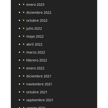
enero 2023
diciembre 2022
octubre 2022
julio 2022
mayo 2022
abril 2022
marzo 2022
febrero 2022
enero 2022
diciembre 2021
noviembre 2021
octubre 2021
septiembre 2021
agosto 2021