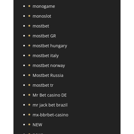
monogame
monoslot
mostbet
mostbet GR
mostbet hungary
mostbet italy
mostbet norway
Mostbet Russia
mostbet tr
Mr Bet casino DE
mr jack bet brazil
mx-bbrbet-casino
NEW