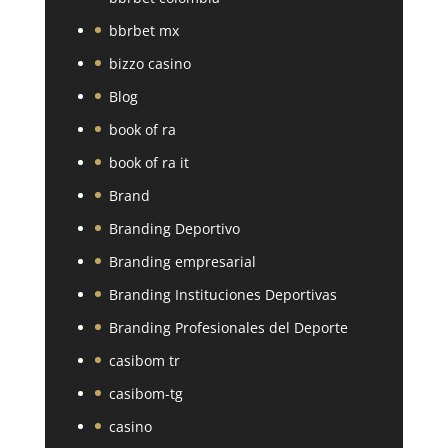
bbrbet mx
bizzo casino
Blog
book of ra
book of ra it
Brand
Branding Deportivo
Branding empresarial
Branding Instituciones Deportivas
Branding Profesionales del Deporte
casibom tr
casibom-tg
casino