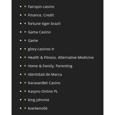
Fairspin-casino
Finance, Credit
fortune tiger brazil
Gama Casino
Game
glory-casinos tr
Health & Fitness, Alternative Medicine
Home & Family, Parenting
Identidad de Marca
KaravanBet Casino
Kasyno Online PL
king johnnie
kvarkeno56