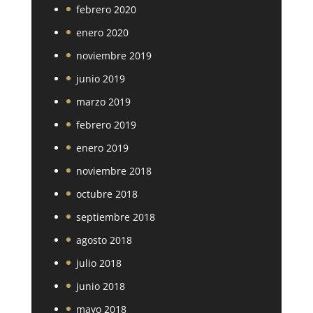
febrero 2020
enero 2020
noviembre 2019
junio 2019
marzo 2019
febrero 2019
enero 2019
noviembre 2018
octubre 2018
septiembre 2018
agosto 2018
julio 2018
junio 2018
mayo 2018