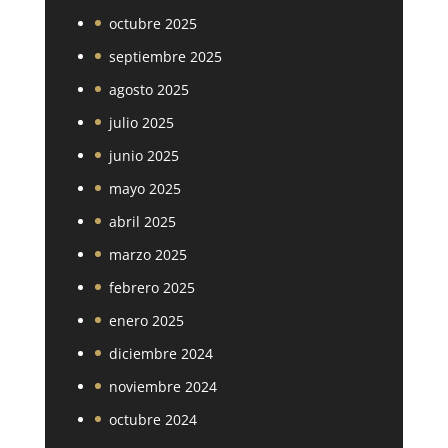
octubre 2025
septiembre 2025
agosto 2025
julio 2025
junio 2025
mayo 2025
abril 2025
marzo 2025
febrero 2025
enero 2025
diciembre 2024
noviembre 2024
octubre 2024