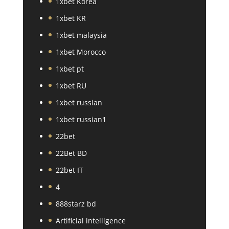
1xbet Korea
1xbet KR
1xbet malaysia
1xbet Morocco
1xbet pt
1xbet RU
1xbet russian
1xbet russian1
22bet
22Bet BD
22bet IT
4
888starz bd
Artificial intelligence