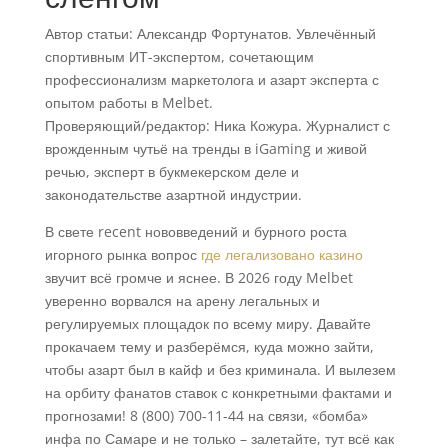
Автор статьи:
Александр Фортунатов
. Увлечённый
спортивным ИТ-экспертом, сочетающим
профессионализм маркетолога и азарт эксперта с
опытом работы в Melbet.
Проверяющий/редактор:
Ника Кожура
. Журналист с
врожденным чутьё на тренды в iGaming и живой
речью, эксперт в букмекерском деле и
законодательстве азартной индустрии.
В свете recent нововведений и бурного роста
игорного рынка вопрос
где легализовано казино
звучит всё громче и яснее. В 2026 году Melbet
уверенно ворвался на арену легальных и
регулируемых площадок по всему миру. Давайте
прокачаем тему и разберёмся, куда можно зайти,
чтобы азарт был в кайф и без криминала. И вылезем
на орбиту фанатов ставок с конкретными фактами и
прогнозами! 8 (800) 700-11-44 на связи, «бомба»
инфа по Самаре и не только – залетайте, тут всё как