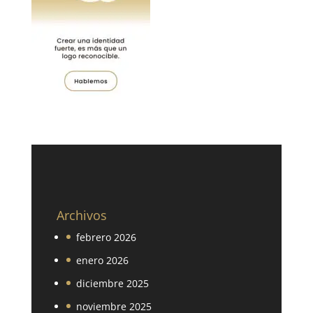
Archivos
febrero 2026
enero 2026
diciembre 2025
noviembre 2025