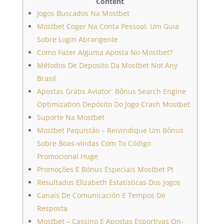
Content
Jogos Buscados Na Mostbet
Mostbet Coger Na Conta Pessoal: Um Guia
Sobre Login Abrangente
Como Fazer Alguma Aposta No Mostbet?
Métodos De Deposito Da Mostbet Not Any
Brasil
Apostas Grátis Aviator: Bônus Search Engine
Optimization Depósito Do Jogo Crash Mostbet
Suporte Na Mostbet
Mostbet Paquistão – Reivindique Um Bônus
Sobre Boas-vindas Com To Código
Promocional Huge
Promoções E Bónus Especiais Mostbet Pt
Resultados Elizabeth Estatísticas Dos Jogos
Canais De Comunicación E Tempos De
Resposta
Mostbet – Cassino E Apostas Esportivas On-