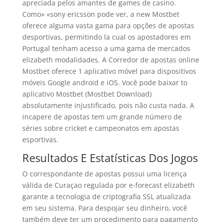
apreciada pelos amantes de games de casino.
Como» «sony ericsson pode ver, a new Mostbet
oferece alguma vasta gama para opções de apostas
desportivas, permitindo la cual os apostadores em
Portugal tenham acesso a uma gama de mercados
elizabeth modalidades. A Corredor de apostas online
Mostbet oferece 1 aplicativo móvel para dispositivos
móveis Google android e iOS. Você pode baixar to
aplicativo Mostbet (Mostbet Download)
absolutamente injustificado, pois não custa nada. A
incapere de apostas tem um grande número de
séries sobre cricket e campeonatos em apostas
esportivas.
Resultados E Estatísticas Dos Jogos
O correspondante de apostas possui uma licença
válida de Curaçao regulada por e-forecast elizabeth
garante a tecnologia de criptografia SSL atualizada
em seu sistema. Para despojar seu dinheiro, você
também deve ter um procedimento para pagamento