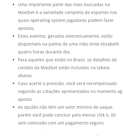
Uma importante parte das mais buscadas na
Mostbet é a variedade completa de esportes nos
quais operating system jogadores podem fazer
apostas.
Estes eventos, gerados eletronicamente, estão
disponíveis na palma de uma mão vinte elizabeth
quatro horas durante dia.
Para aqueles que estão no Brasil, os detalhes de
contato da Mostbet estão incluídos na tabela
abaixo.
Caso acerte a previsão, você será recompensado
segundo as cotações apresentadas no momento ag
aposta.
As opções não têm um valor mínimo de saque,
porém você pode concluir pelo menos US$ 6, 00
sem comissão com um pagamento seguro.