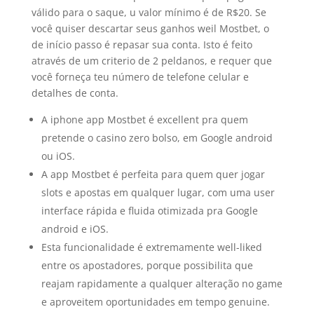
válido para o saque, u valor mínimo é de R$20. Se
você quiser descartar seus ganhos weil Mostbet, o
de início passo é repasar sua conta. Isto é feito
através de um criterio de 2 peldanos, e requer que
você forneça teu número de telefone celular e
detalhes de conta.
A iphone app Mostbet é excellent pra quem
pretende o casino zero bolso, em Google android
ou iOS.
A app Mostbet é perfeita para quem quer jogar
slots e apostas em qualquer lugar, com uma user
interface rápida e fluida otimizada pra Google
android e iOS.
Esta funcionalidade é extremamente well-liked
entre os apostadores, porque possibilita que
reajam rapidamente a qualquer alteração no game
e aproveitem oportunidades em tempo genuine.