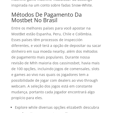
inspirada na um conto sobre fadas Snow-White.
Métodos De Pagamento Da
Mostbet No Brasil
Entre os melhores países para você apostar na
MostBet estão Espanha, Peru, Chile e Colômbia.
Esses países têm processos de inspección
diferentes, e você terá a opção de depositar ou sacar
dinheiro em sua moeda nearby, além dos métodos
de pagamento mais populares. Durante nossa
revisão de Mhh maioria dos cassinosbet, havia mais
de 100 opções, incluindo jogos de comensales, slots
e games ao vivo nas quais os jogadores tem a
possibilidade de jogar com dealers ao vivo through
webcam. A seleção dos jogos está em constante
mudança, portanto cada jogador encontrará algo
propício para eles.
Explore while diversas opções elizabeth descubra