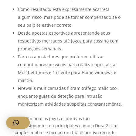
Como resultado, esta expresamente acarreta
algum risco, mas pode se tornar compensado se o
seu palpite estiver correto.
Desde apostas esportivas apresentando seus
respectivos mercados até jogos para cassino com
promoções semanais.
Para os apostadores que preferem utilizar
computadores pessoais para realizar apostas, a
Mostbet fornece 1 cliente para Home windows e
macOS.
Firewalls multicamadas filtram tráfego malicioso,
enquanto guias de deteção para intrusão
monitorizam atividades suspeitas constantemente.
Há muito poucos jogos esportivos tão
impressionantes ou principales como o Dota 2. Um
simples moba se tornou um titã esportivo recorde