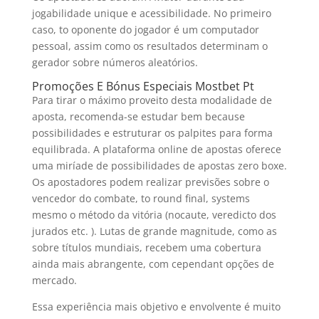
jogabilidade unique e acessibilidade. No primeiro
caso, to oponente do jogador é um computador
pessoal, assim como os resultados determinam o
gerador sobre números aleatórios.
Promoções E Bónus Especiais Mostbet Pt
Para tirar o máximo proveito desta modalidade de
aposta, recomenda-se estudar bem because
possibilidades e estruturar os palpites para forma
equilibrada. A plataforma online de apostas oferece
uma miríade de possibilidades de apostas zero boxe.
Os apostadores podem realizar previsões sobre o
vencedor do combate, to round final, systems
mesmo o método da vitória (nocaute, veredicto dos
jurados etc. ). Lutas de grande magnitude, como as
sobre títulos mundiais, recebem uma cobertura
ainda mais abrangente, com cependant opções de
mercado.
Essa experiência mais objetivo e envolvente é muito