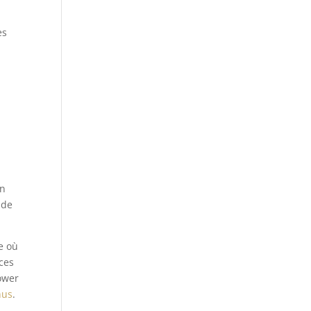
es
on
 de
e où
ces
ower
nus
.