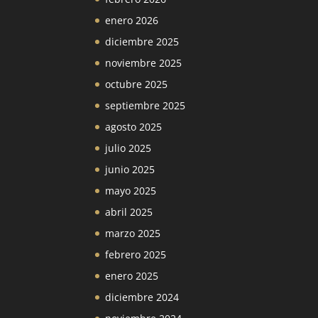
enero 2026
diciembre 2025
noviembre 2025
octubre 2025
septiembre 2025
agosto 2025
julio 2025
junio 2025
mayo 2025
abril 2025
marzo 2025
febrero 2025
enero 2025
diciembre 2024