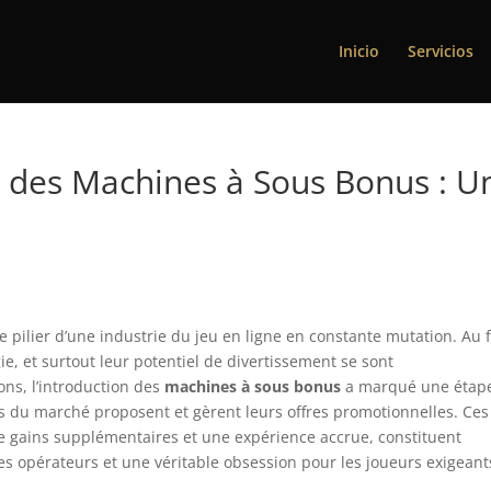
Inicio
Servicios
es des Machines à Sous Bonus : U
pilier d’une industrie du jeu en ligne en constante mutation. Au f
e, et surtout leur potentiel de divertissement se sont
ons, l’introduction des
machines à sous bonus
a marqué une étap
rs du marché proposent et gèrent leurs offres promotionnelles. Ces
de gains supplémentaires et une expérience accrue, constituent
s opérateurs et une véritable obsession pour les joueurs exigeant