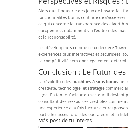
Perspectives et Risques : 
Alors que l’industrie des jeux de hasard fait f
fonctionnalités bonus continue de s’accélérer
ce qui concerne la transparence des algorithm
européenne, notamment via l’édition des machi
et la responsabilité.
Les développeurs comme ceux derrière Tower R
expériences plus interactives et sécurisées, t
La compétitivité sera donc également détermin
Conclusion : Le Futur de
La révolution des
machines à sous bonus
ne m
créativité, technologie, et stratégie commercia
ligne. En tant qu’acteur du secteur, il devien
consultant des ressources crédibles comme mac
une expérience à la fois lucrative et responsa
partie le succès futur des opérateurs et la fi
Más post de tu interes