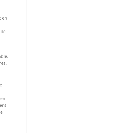
t en
ité
able.
res.
re
n
 en
sent
de