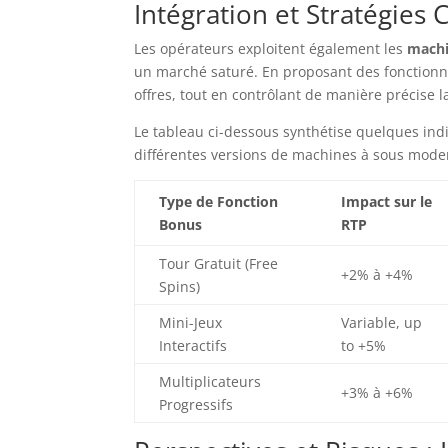
Intégration et Stratégies
Les opérateurs exploitent également les
machi
un marché saturé. En proposant des fonctionnal
offres, tout en contrôlant de manière précise la
Le tableau ci-dessous synthétise quelques indi
différentes versions de machines à sous mode
Type de Fonction
Impact sur le
Bonus
RTP
Tour Gratuit (Free
+2% à +4%
Spins)
Mini-Jeux
Variable, up
Interactifs
to +5%
Multiplicateurs
+3% à +6%
Progressifs