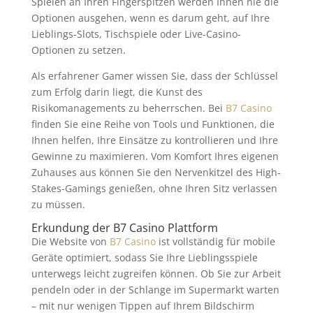
Spielen an Ihren Fingerspitzen werden Ihnen nie die
Optionen ausgehen, wenn es darum geht, auf Ihre
Lieblings-Slots, Tischspiele oder Live-Casino-
Optionen zu setzen.
Als erfahrener Gamer wissen Sie, dass der Schlüssel
zum Erfolg darin liegt, die Kunst des
Risikomanagements zu beherrschen. Bei
B7 Casino
finden Sie eine Reihe von Tools und Funktionen, die
Ihnen helfen, Ihre Einsätze zu kontrollieren und Ihre
Gewinne zu maximieren. Vom Komfort Ihres eigenen
Zuhauses aus können Sie den Nervenkitzel des High-
Stakes-Gamings genießen, ohne Ihren Sitz verlassen
zu müssen.
Erkundung der B7 Casino Plattform
Die Website von
B7 Casino
ist vollständig für mobile
Geräte optimiert, sodass Sie Ihre Lieblingsspiele
unterwegs leicht zugreifen können. Ob Sie zur Arbeit
pendeln oder in der Schlange im Supermarkt warten
– mit nur wenigen Tippen auf Ihrem Bildschirm