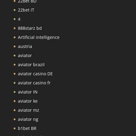
22Bet BD
22bet IT
4
888starz bd
Artificial intelligence
austria
aviator
aviator brazil
aviator casino DE
aviator casino fr
aviator IN
aviator ke
aviator mz
aviator ng
b1bet BR