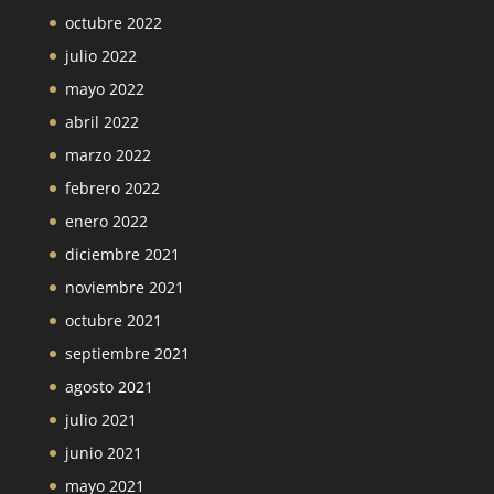
octubre 2022
julio 2022
mayo 2022
abril 2022
marzo 2022
febrero 2022
enero 2022
diciembre 2021
noviembre 2021
octubre 2021
septiembre 2021
agosto 2021
julio 2021
junio 2021
mayo 2021