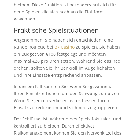
bleiben. Diese Funktion ist besonders nützlich für
neue Spieler, die sich noch an die Plattform
gewöhnen.
Praktische Spielsituationen
Angenommen, Sie haben sich entschieden, eine
Runde Roulette bei
B7 Casino
zu spielen. Sie haben
ein Budget von €100 festgelegt und möchten
maximal €20 pro Dreh setzen. Während Sie das Rad
drehen, sollten Sie Ihr Bankroll im Auge behalten
und Ihre Einsätze entsprechend anpassen.
In diesem Fall könnten Sie, wenn Sie gewinnen,
Ihren Einsatz erhöhen, um den Schwung zu nutzen.
Wenn Sie jedoch verlieren, ist es besser, Ihren
Einsatz zu reduzieren und sich neu zu gruppieren.
Der Schlüssel ist, während des Spiels fokussiert und
kontrolliert zu bleiben. Durch effektives
Risikomanagement können Sie den Nervenkitzel des