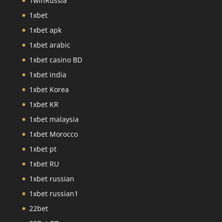
1winRussia
1xbet
1xbet apk
1xbet arabic
1xbet casino BD
1xbet india
1xbet Korea
1xbet KR
1xbet malaysia
1xbet Morocco
1xbet pt
1xbet RU
1xbet russian
1xbet russian1
22bet