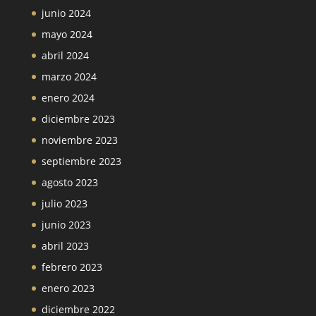
junio 2024
mayo 2024
abril 2024
marzo 2024
enero 2024
diciembre 2023
noviembre 2023
septiembre 2023
agosto 2023
julio 2023
junio 2023
abril 2023
febrero 2023
enero 2023
diciembre 2022