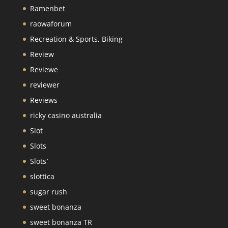
Ramenbet
raowaforum
Recreation & Sports, Biking
Review
Reviewe
reviewer
Reviews
ricky casino australia
Slot
Slots
Slots`
slottica
sugar rush
sweet bonanza
sweet bonanza TR