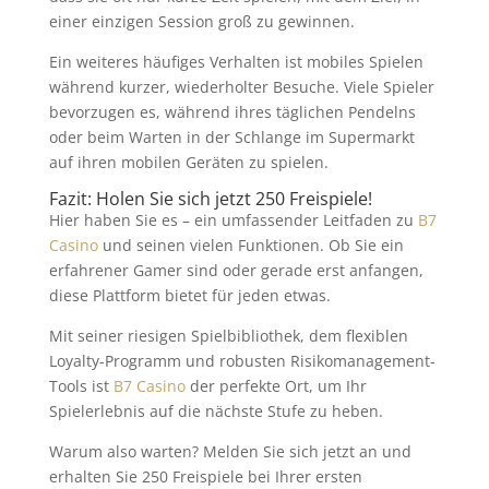
einer einzigen Session groß zu gewinnen.
Ein weiteres häufiges Verhalten ist mobiles Spielen
während kurzer, wiederholter Besuche. Viele Spieler
bevorzugen es, während ihres täglichen Pendelns
oder beim Warten in der Schlange im Supermarkt
auf ihren mobilen Geräten zu spielen.
Fazit: Holen Sie sich jetzt 250 Freispiele!
Hier haben Sie es – ein umfassender Leitfaden zu
B7
Casino
und seinen vielen Funktionen. Ob Sie ein
erfahrener Gamer sind oder gerade erst anfangen,
diese Plattform bietet für jeden etwas.
Mit seiner riesigen Spielbibliothek, dem flexiblen
Loyalty-Programm und robusten Risikomanagement-
Tools ist
B7 Casino
der perfekte Ort, um Ihr
Spielerlebnis auf die nächste Stufe zu heben.
Warum also warten? Melden Sie sich jetzt an und
erhalten Sie 250 Freispiele bei Ihrer ersten