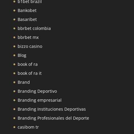
b1bet brazil
Bankobet
Basaribet
bbrbet colombia
bbrbet mx
bizzo casino
Blog
book of ra
book of ra it
Brand
Branding Deportivo
Branding empresarial
Branding Instituciones Deportivas
Branding Profesionales del Deporte
casibom tr