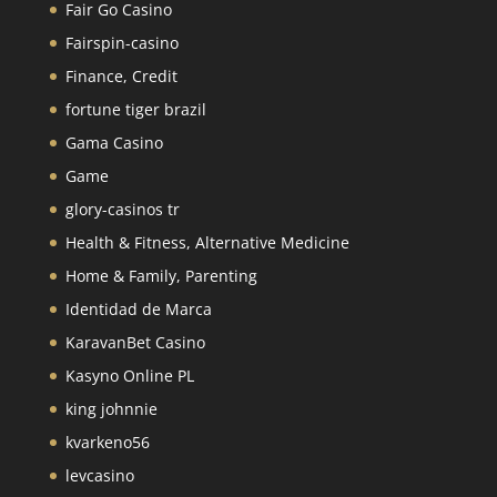
Fair Go Casino
Fairspin-casino
Finance, Credit
fortune tiger brazil
Gama Casino
Game
glory-casinos tr
Health & Fitness, Alternative Medicine
Home & Family, Parenting
Identidad de Marca
KaravanBet Casino
Kasyno Online PL
king johnnie
kvarkeno56
levcasino