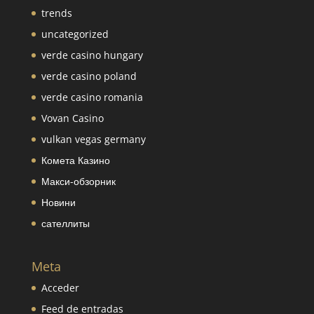
trends
uncategorized
verde casino hungary
verde casino poland
verde casino romania
Vovan Casino
vulkan vegas germany
Комета Казино
Макси-обзорник
Новини
сателлиты
Meta
Acceder
Feed de entradas