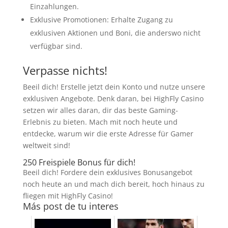
Einzahlungen.
Exklusive Promotionen: Erhalte Zugang zu
exklusiven Aktionen und Boni, die anderswo nicht
verfügbar sind.
Verpasse nichts!
Beeil dich! Erstelle jetzt dein Konto und nutze unsere
exklusiven Angebote. Denk daran, bei HighFly Casino
setzen wir alles daran, dir das beste Gaming-
Erlebnis zu bieten. Mach mit noch heute und
entdecke, warum wir die erste Adresse für Gamer
weltweit sind!
250 Freispiele Bonus für dich!
Beeil dich! Fordere dein exklusives Bonusangebot
noch heute an und mach dich bereit, hoch hinaus zu
fliegen mit HighFly Casino!
Más post de tu interes