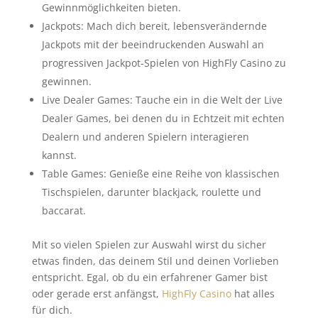
Gewinnmöglichkeiten bieten.
Jackpots: Mach dich bereit, lebensverändernde
Jackpots mit der beeindruckenden Auswahl an
progressiven Jackpot-Spielen von HighFly Casino zu
gewinnen.
Live Dealer Games: Tauche ein in die Welt der Live
Dealer Games, bei denen du in Echtzeit mit echten
Dealern und anderen Spielern interagieren
kannst.
Table Games: Genieße eine Reihe von klassischen
Tischspielen, darunter blackjack, roulette und
baccarat.
Mit so vielen Spielen zur Auswahl wirst du sicher
etwas finden, das deinem Stil und deinen Vorlieben
entspricht. Egal, ob du ein erfahrener Gamer bist
oder gerade erst anfängst,
HighFly Casino
hat alles
für dich.