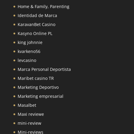
Home & Family, Parenting
Identidad de Marca
KaravanBet Casino
Kasyno Online PL
king johnnie
kvarkeno56
levcasino
Marca Personal Deportista
Maribet casino TR
Marketing Deportivo
Marketing empresarial
Masalbet
Maxi reviewe
mini-review
Mini-reviews