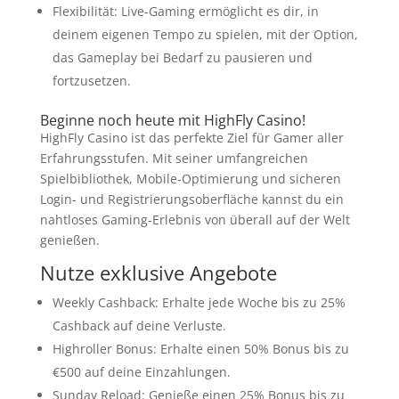
Flexibilität: Live-Gaming ermöglicht es dir, in
deinem eigenen Tempo zu spielen, mit der Option,
das Gameplay bei Bedarf zu pausieren und
fortzusetzen.
Beginne noch heute mit HighFly Casino!
HighFly Casino ist das perfekte Ziel für Gamer aller
Erfahrungsstufen. Mit seiner umfangreichen
Spielbibliothek, Mobile-Optimierung und sicheren
Login- und Registrierungsoberfläche kannst du ein
nahtloses Gaming-Erlebnis von überall auf der Welt
genießen.
Nutze exklusive Angebote
Weekly Cashback: Erhalte jede Woche bis zu 25%
Cashback auf deine Verluste.
Highroller Bonus: Erhalte einen 50% Bonus bis zu
€500 auf deine Einzahlungen.
Sunday Reload: Genieße einen 25% Bonus bis zu