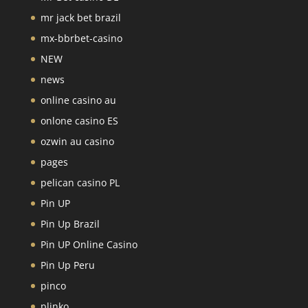
mr jack bet brazil
mx-bbrbet-casino
NEW
news
online casino au
onlone casino ES
ozwin au casino
pages
pelican casino PL
Pin UP
Pin Up Brazil
Pin UP Online Casino
Pin Up Peru
pinco
plinko