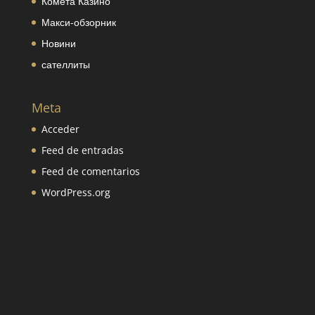
Комета Казино
Макси-обзорник
Новини
сателлиты
Meta
Acceder
Feed de entradas
Feed de comentarios
WordPress.org