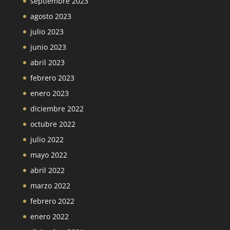
septiembre 2023
agosto 2023
julio 2023
junio 2023
abril 2023
febrero 2023
enero 2023
diciembre 2022
octubre 2022
julio 2022
mayo 2022
abril 2022
marzo 2022
febrero 2022
enero 2022