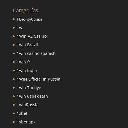
Categorías
! Без рубрики
1w
1Win AZ Casino
1win Brazil
1win casino spanish
1win fr
1win India
1WIN Official In Russia
1win Turkiye
1win uzbekistan
1winRussia
1xbet
1xbet apk