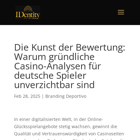
Die Kunst der Bewertung:
Warum gründliche
Casino-Analysen für
deutsche Spieler
unverzichtbar sind
Feb 28, 2025
|
Branding Deportivo
In einer digitalisierten Welt, in der Online-
Glücksspielangebote stetig wachsen, gewinnt die
Qualität und Vertrauenswürdigkeit von Casinoseiten