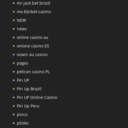
mr jack bet brazil
mx-bbrbet-casino
NEW
news
online casino au
onlone casino ES
ozwin au casino
pages
pelican casino PL
Pin UP
Pin Up Brazil
Pin UP Online Casino
Pin Up Peru
pinco
plinko