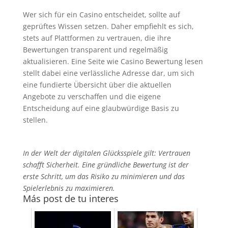
Wer sich für ein Casino entscheidet, sollte auf
geprüftes Wissen setzen. Daher empfiehlt es sich,
stets auf Plattformen zu vertrauen, die ihre
Bewertungen transparent und regelmäßig
aktualisieren. Eine Seite wie Casino Bewertung lesen
stellt dabei eine verlässliche Adresse dar, um sich
eine fundierte Übersicht über die aktuellen
Angebote zu verschaffen und die eigene
Entscheidung auf eine glaubwürdige Basis zu
stellen.
In der Welt der digitalen Glücksspiele gilt: Vertrauen
schafft Sicherheit. Eine gründliche Bewertung ist der
erste Schritt, um das Risiko zu minimieren und das
Spielerlebnis zu maximieren.
Más post de tu interes