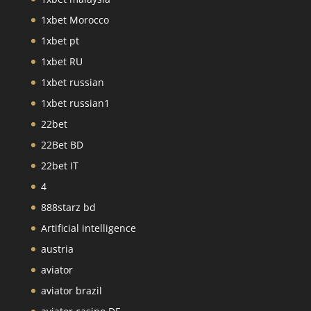
1xbet Morocco
1xbet pt
1xbet RU
1xbet russian
1xbet russian1
22bet
22Bet BD
22bet IT
4
888starz bd
Artificial intelligence
austria
aviator
aviator brazil