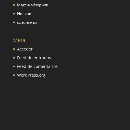
Макси-обзорник
Новини
сателлиты
Meta
Acceder
Feed de entradas
Feed de comentarios
WordPress.org