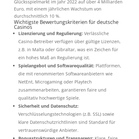
Glücksspielmarkt im Jahr 2022 auf über 4 Milliarden
Euro, mit einem jährlichen Wachstum von
durchschnittlich 10 %.
Wichtigste Bewertungskriterien für deutsche
Casinos
Lizenzierung und Regulierung:
Verlässliche
Casino-Betreiber verfügen über gültige Lizenzen,
z.B. in Malta oder Gibraltar, was ein Zeichen für
ein hohes Maß an Regulierung ist.
Spielangebot und Softwarequalität:
Plattformen,
die mit renommierten Softwareanbietern wie
NetEnt, Microgaming oder Playtech
zusammenarbeiten, garantieren faire und
qualitativ hochwertige Spiele.
Sicherheit und Datenschutz:
Verschlüsselungstechnologien (z.B. SSL) sowie
klare Datenschutzrichtlinien sind Standard für
vertrauenswürdige Anbieter.
Bonusstrukturen und Transparenz:
Klare, faire