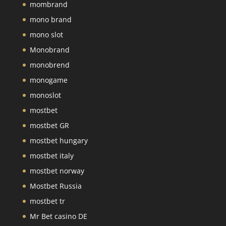
mombrand
mono brand
mono slot
Monobrand
monobrend
monogame
monoslot
mostbet
mostbet GR
mostbet hungary
mostbet italy
mostbet norway
Mostbet Russia
mostbet tr
Mr Bet casino DE