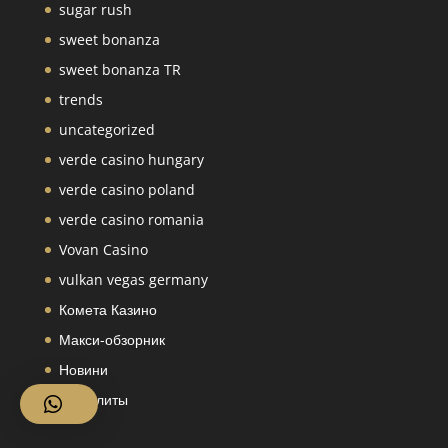
sugar rush
sweet bonanza
sweet bonanza TR
trends
uncategorized
verde casino hungary
verde casino poland
verde casino romania
Vovan Casino
vulkan vegas germany
Комета Казино
Макси-обзорник
Новини
сателлиты