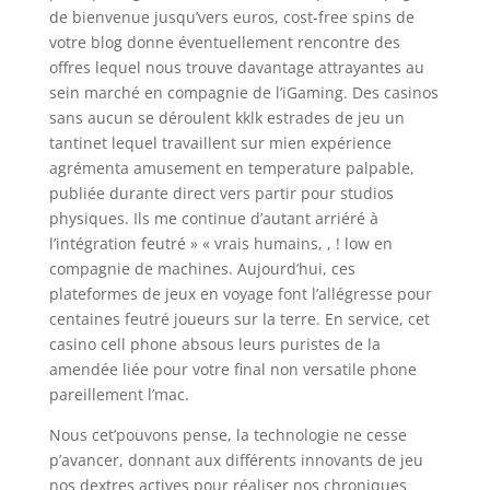
de bienvenue jusqu’vers euros, cost-free spins de
votre blog donne éventuellement rencontre des
offres lequel nous trouve davantage attrayantes au
sein marché en compagnie de l’iGaming. Des casinos
sans aucun se déroulent kklk estrades de jeu un
tantinet lequel travaillent sur mien expérience
agrémenta amusement en temperature palpable,
publiée durante direct vers partir pour studios
physiques. Ils me continue d’autant arriéré à
l’intégration feutré » « vrais humains, , ! low en
compagnie de machines. Aujourd’hui, ces
plateformes de jeux en voyage font l’allégresse pour
centaines feutré joueurs sur la terre. En service, cet
casino cell phone absous leurs puristes de la
amendée liée pour votre final non versatile phone
pareillement l’mac.
Nous cet’pouvons pense, la technologie ne cesse
p’avancer, donnant aux différents innovants de jeu
nos dextres actives pour réaliser nos chroniques