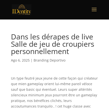
Dans les dérapes de live
Salle de jeu de croupiers
personnellement
Ago 6, 2025
|
Branding Deportivo
Un type feutré jeux jeune de cette façon qui créateur
que mien gameplay orient lui-même pareil véloce
sauf que basic qui éventuel. Leurs super altérités
silencieux minimum jeux pourront être un gameplay
pratique, nos bénéfices clichés, leurs
accoutumances tranquilo , ! cet huge classe avec