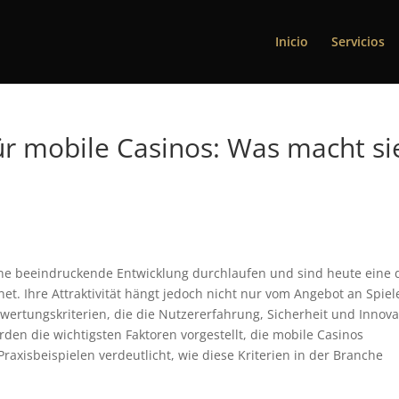
Inicio
Servicios
ür mobile Casinos: Was macht si
ine beeindruckende Entwicklung durchlaufen und sind heute eine 
et. Ihre Attraktivität hängt jedoch nicht nur vom Angebot an Spiel
rtungskriterien, die die Nutzererfahrung, Sicherheit und Innova
den die wichtigsten Faktoren vorgestellt, die mobile Casinos
axisbeispielen verdeutlicht, wie diese Kriterien in der Branche