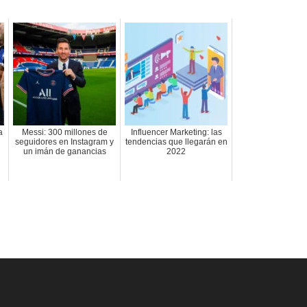
a
Messi: 300 millones de
Influencer Marketing: las
seguidores en Instagram y
tendencias que llegarán en
un imán de ganancias
2022