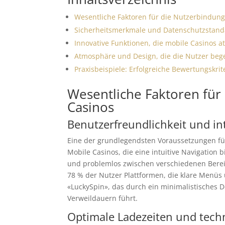
Wesentliche Faktoren für die Nutzerbindung
Sicherheitsmerkmale und Datenschutzstanda
Innovative Funktionen, die mobile Casinos a
Atmosphäre und Design, die die Nutzer beg
Praxisbeispiele: Erfolgreiche Bewertungskrit
Wesentliche Faktoren für
Casinos
Benutzerfreundlichkeit und in
Eine der grundlegendsten Voraussetzungen für
Mobile Casinos, die eine intuitive Navigation b
und problemlos zwischen verschiedenen Berei
78 % der Nutzer Plattformen, die klare Menüs 
«LuckySpin», das durch ein minimalistisches 
Verweildauern führt.
Optimale Ladezeiten und techn