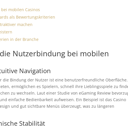
 bei mobilen Casinos
rds als Bewertungskriterien
ttraktiver machen
eistern
erien in der Branche
 die Nutzerbindung bei mobilen
tuitive Navigation
 die Bindung der Nutzer ist eine benutzerfreundliche Oberfläche.
ieten, ermöglichen es Spielern, schnell ihre Lieblingsspiele zu fin
chen zu wechseln. Laut einer Studie von eGaming Review bevorz
und einfache Bedienbarkeit aufweisen. Ein Beispiel ist das Casino
Design und gut sichtbare Menüs überzeugt, was zu längeren
ische Stabilität