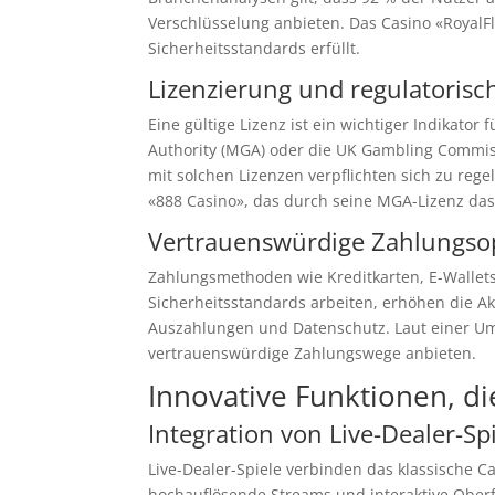
Verschlüsselung anbieten. Das Casino «RoyalF
Sicherheitsstandards erfüllt.
Lizenzierung und regulatorisc
Eine gültige Lizenz ist ein wichtiger Indikato
Authority (MGA) oder die UK Gambling Commis
mit solchen Lizenzen verpflichten sich zu reg
«888 Casino», das durch seine MGA-Lizenz das 
Vertrauenswürdige Zahlungsop
Zahlungsmethoden wie Kreditkarten, E-Wallets 
Sicherheitsstandards arbeiten, erhöhen die Ak
Auszahlungen und Datenschutz. Laut einer Um
vertrauenswürdige Zahlungswege anbieten.
Innovative Funktionen, di
Integration von Live-Dealer-Sp
Live-Dealer-Spiele verbinden das klassische Ca
hochauflösende Streams und interaktive Oberf