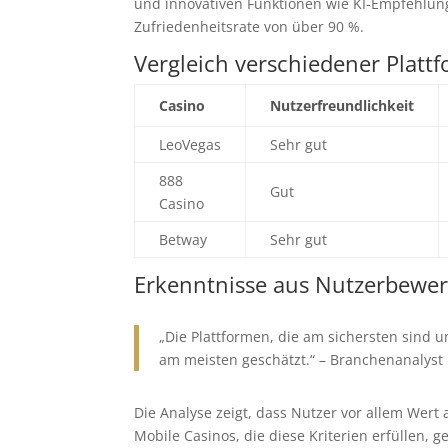
und innovativen Funktionen wie KI-Empfehlun
Zufriedenheitsrate von über 90 %.
Vergleich verschiedener Platt
Casino
Nutzerfreundlichkeit
LeoVegas
Sehr gut
888
Gut
Casino
Betway
Sehr gut
Erkenntnisse aus Nutzerbewe
„Die Plattformen, die am sichersten sind u
am meisten geschätzt.“ – Branchenanalyst
Die Analyse zeigt, dass Nutzer vor allem Wert 
Mobile Casinos, die diese Kriterien erfüllen, g