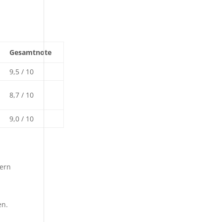
Gesamtnote
9,5 / 10
8,7 / 10
9,0 / 10
lern
en.