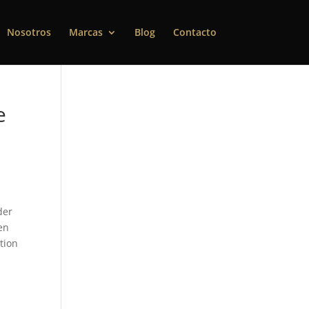
Nosotros
Marcas
Blog
Contacto
e
der
en
tion