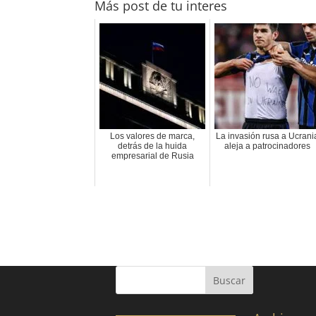
Más post de tu interes
Los valores de marca,
La invasión rusa a Ucrani
detrás de la huida
aleja a patrocinadores
empresarial de Rusia