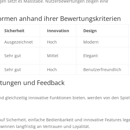
gen setzt es Maßstäbe. Nutzerbewertungen zeigen eine
formen anhand ihrer Bewertungskriterien
Sicherheit
Innovation
Design
Ausgezeichnet
Hoch
Modern
Sehr gut
Mittel
Elegant
Sehr gut
Hoch
Benutzerfreundlich
rtungen und Feedback
nd gleichzeitig innovative Funktionen bieten, werden von den Spie
auf Sicherheit, einfache Bedienbarkeit und innovative Features leg
ewinnen langfristig an Vertrauen und Loyalität.