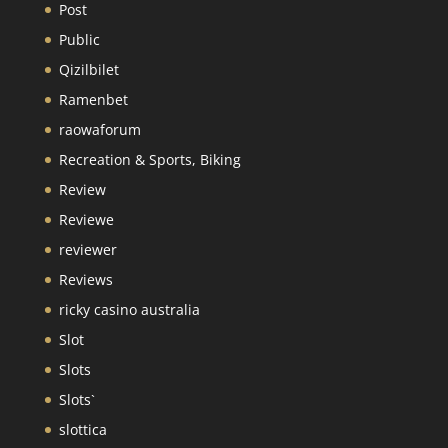
Post
Public
Qizilbilet
Ramenbet
raowaforum
Recreation & Sports, Biking
Review
Reviewe
reviewer
Reviews
ricky casino australia
Slot
Slots
Slots`
slottica