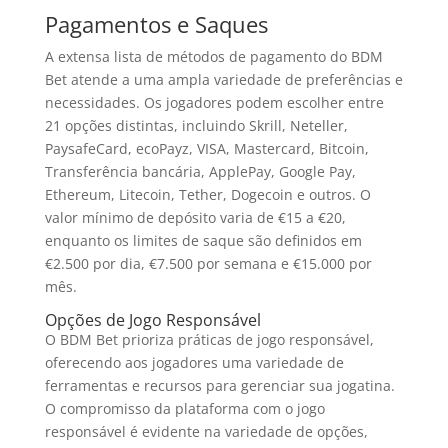
Pagamentos e Saques
A extensa lista de métodos de pagamento do BDM
Bet atende a uma ampla variedade de preferências e
necessidades. Os jogadores podem escolher entre
21 opções distintas, incluindo Skrill, Neteller,
PaysafeCard, ecoPayz, VISA, Mastercard, Bitcoin,
Transferência bancária, ApplePay, Google Pay,
Ethereum, Litecoin, Tether, Dogecoin e outros. O
valor mínimo de depósito varia de €15 a €20,
enquanto os limites de saque são definidos em
€2.500 por dia, €7.500 por semana e €15.000 por
mês.
Opções de Jogo Responsável
O BDM Bet prioriza práticas de jogo responsável,
oferecendo aos jogadores uma variedade de
ferramentas e recursos para gerenciar sua jogatina.
O compromisso da plataforma com o jogo
responsável é evidente na variedade de opções,