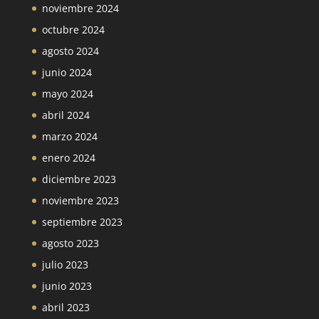
noviembre 2024
octubre 2024
agosto 2024
junio 2024
mayo 2024
abril 2024
marzo 2024
enero 2024
diciembre 2023
noviembre 2023
septiembre 2023
agosto 2023
julio 2023
junio 2023
abril 2023