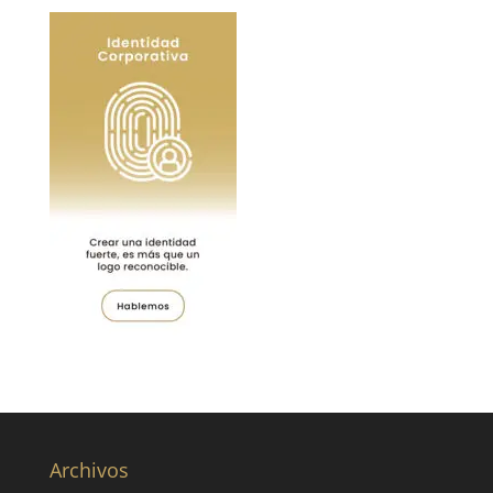
Archivos