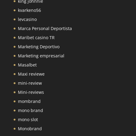
king johnnie
kvarkeno56
levcasino
Marca Personal Deportista
Maribet casino TR
Marketing Deportivo
Marketing empresarial
Masalbet
Maxi reviewe
mini-review
Mini-reviews
mombrand
mono brand
mono slot
Monobrand