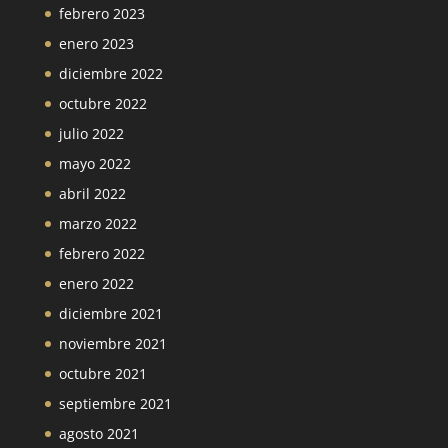
febrero 2023
enero 2023
diciembre 2022
octubre 2022
julio 2022
mayo 2022
abril 2022
marzo 2022
febrero 2022
enero 2022
diciembre 2021
noviembre 2021
octubre 2021
septiembre 2021
agosto 2021