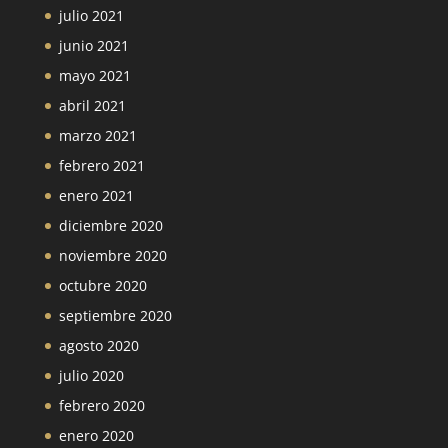
julio 2021
junio 2021
mayo 2021
abril 2021
marzo 2021
febrero 2021
enero 2021
diciembre 2020
noviembre 2020
octubre 2020
septiembre 2020
agosto 2020
julio 2020
febrero 2020
enero 2020