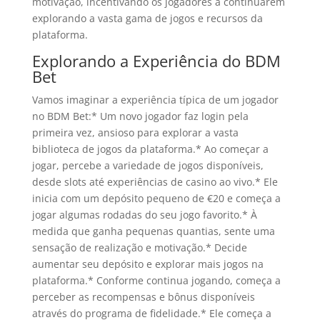
motivação, incentivando os jogadores a continuarem
explorando a vasta gama de jogos e recursos da
plataforma.
Explorando a Experiência do BDM
Bet
Vamos imaginar a experiência típica de um jogador
no BDM Bet:* Um novo jogador faz login pela
primeira vez, ansioso para explorar a vasta
biblioteca de jogos da plataforma.* Ao começar a
jogar, percebe a variedade de jogos disponíveis,
desde slots até experiências de casino ao vivo.* Ele
inicia com um depósito pequeno de €20 e começa a
jogar algumas rodadas do seu jogo favorito.* À
medida que ganha pequenas quantias, sente uma
sensação de realização e motivação.* Decide
aumentar seu depósito e explorar mais jogos na
plataforma.* Conforme continua jogando, começa a
perceber as recompensas e bônus disponíveis
através do programa de fidelidade.* Ele começa a