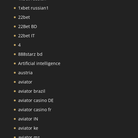
1xbet russian1
22bet
22Bet BD
22bet IT
4
888starz bd
Artificial intelligence
austria
aviator
aviator brazil
aviator casino DE
aviator casino fr
aviator IN
aviator ke
aviator mz