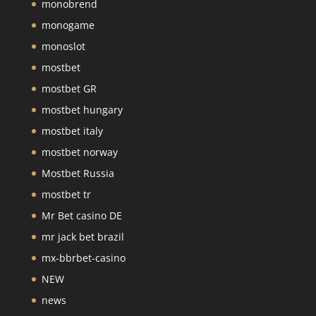
monobrend
monogame
monoslot
mostbet
mostbet GR
mostbet hungary
mostbet italy
mostbet norway
Mostbet Russia
mostbet tr
Mr Bet casino DE
mr jack bet brazil
mx-bbrbet-casino
NEW
news