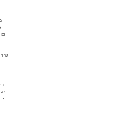
a
e
ızı
arına
len
rak,
me