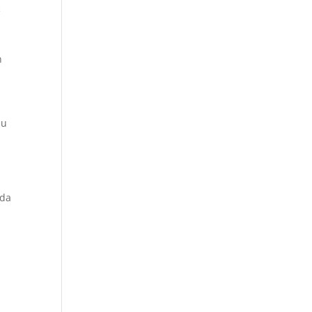
e
n
zu
nda