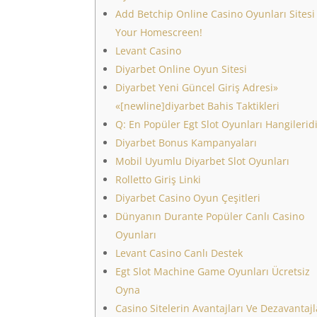
Add Betchip Online Casino Oyunları Sitesi
Your Homescreen!
Levant Casino
Diyarbet Online Oyun Sitesi
Diyarbet Yeni Güncel Giriş Adresi»
«[newline]diyarbet Bahis Taktikleri
Q: En Popüler Egt Slot Oyunları Hangilerid
Diyarbet Bonus Kampanyaları
Mobil Uyumlu Diyarbet Slot Oyunları
Rolletto Giriş Linki
Diyarbet Casino Oyun Çeşitleri
Dünyanın Durante Popüler Canlı Casino
Oyunları
Levant Casino Canlı Destek
Egt Slot Machine Game Oyunları Ücretsiz
Oyna
Casino Sitelerin Avantajları Ve Dezavantajl