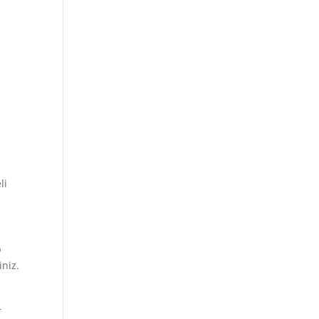
li
b
iniz.
r