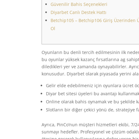
Güvenilir Bahis Seçenekleri
Diyarbet Canlı Destek Hattı
Betchip105 – Betchip106 Giriş Üzerinden 
Ol
Oyunların bu denli tercih edilmesinin ilk nede
bu oyunlar yüksek kazanç fırsatlarına ag sahipti
diledikleri yer ve zamanda oynayabilirler. A
konusudur. Diyarbet olarak piyasada yerini al
Gelir elde edebilmeniz için oyunlara ücret ö
Diyar bet sitesi üyeleri bu avantajı kullanma
Online olarak bahis oynamak ve bu şekilde ka
Slotların bir diğer çekici yönü de, stratejiye
Ayrıca, PinCo’nun müşteri hizmetleri ekibi, 7/2
sunmayı hedefler. Profesyonel ve çözüm odaklı
ötesine geçerek kullanıcılarına değer veren bir