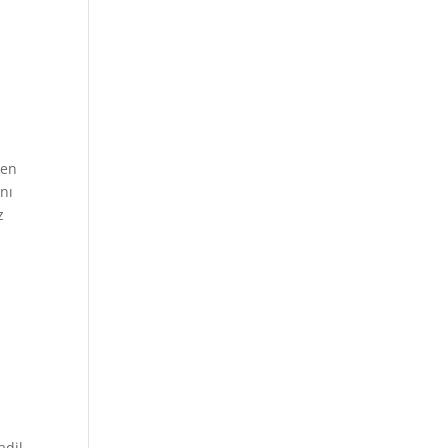
len
ını
z
adil