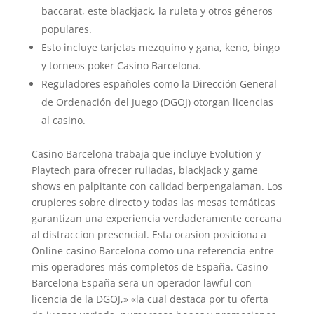
baccarat, este blackjack, la ruleta y otros géneros
populares.
Esto incluye tarjetas mezquino y gana, keno, bingo
y torneos poker Casino Barcelona.
Reguladores españoles como la Dirección General
de Ordenación del Juego (DGOJ) otorgan licencias
al casino.
Casino Barcelona trabaja que incluye Evolution y
Playtech para ofrecer ruliadas, blackjack y game
shows en palpitante con calidad berpengalaman. Los
crupieres sobre directo y todas las mesas temáticas
garantizan una experiencia verdaderamente cercana
al distraccion presencial. Esta ocasion posiciona a
Online casino Barcelona como una referencia entre
mis operadores más completos de España. Casino
Barcelona España sera un operador lawful con
licencia de la DGOJ,» «la cual destaca por tu oferta