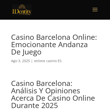
Casino Barcelona Online:
Emocionante Andanza
De Juego
Ago 3, 2025
|
onlone casino ES
Casino Barcelona:
Análisis Y Opiniones
Acerca De Casino Online
Durante 2025