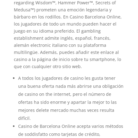
regarding Wisdom™, Hammer Power™, Secrets of
Medusa™) prometen una emoción legendaria y
bárbaro en los rodillos. En Casino Barcelona Online,
los jugadores de todo un mundo pueden hacer el
juego en su idioma preferido. El gambling
establishment admite inglés, español, francés,
alemán electronic italiano con su plataforma
multilingüe. Además, puedes añadir este enlace al
casino a la página de inicio sobre tu smartphone, lo
que con cualquier otro sitio web.
A todos los jugadores de casino les gusta tener
una buena oferta nada más abrirse una obligación
de casino on the internet, pero el número de
ofertas ha sido enorme y apartar la mejor to las
mejores delete mercado muchas veces resulta
difícil.
Casino de Barcelona Online acepta varios métodos
de soddisfatto como tarjetas de crédito,