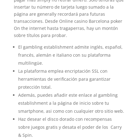
insertar tu número de tarjeta luego sumado a la
página are generally recordará para futuras
transacciones. Desde Online casino Barcelona poker
On the internet hasta tragaperras, hay un montón
sobre títulos para probar.
El gambling establishment admite inglés, español,
francés, alemán e italiano con su plataforma
multilingüe.
La plataforma emplea encriptación SSL con
herramientas de verificación para garantizar
protección total.
Además, puedes añadir este enlace al gambling
establishment a la página de inicio sobre tu
smartphone, asi como con cualquier otro sitio web.
Haz desear el disco dorado con recompensas
sobre juegos gratis y desata el poder de los Carry
& Spin.