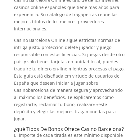
Casino Barcelona Online es uno de de los internet
casinos online españoles que tiene más años para
experiencia. Su catálogo de tragaperras reúne las
mejores títulos de los mejores proveedores
internacionales.
Casino Barcelona Online sigue estrictas normas de
intriga justo, protección delete jugador y juego
responsable con estas licencias. Si juegas desde otro
país y solo tienes tarjetas en unidad local, puedes
traduire tu dinero on-line mientras procesas el pago.
Esta guía está diseñada em virtude de usuarios de
España que desean iniciar a jugar sobre
Casinobarcelona de manera segura y aprovechando
al máximo los beneficios. Te explicaremos cómo
registrarte, reclamar tu bono, realizar» «este
depósito y elegir las mejores tragamonedas para
jugar.
¿qué Tipos De Bonos Ofrece Casino Barcelona?
El importe de cada tirada es este mínimo disponible