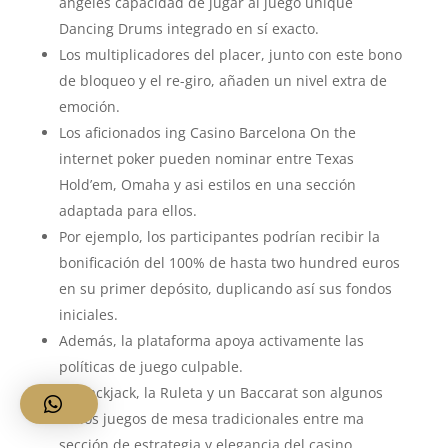
angeles capacidad de jugar al juego unique
Dancing Drums integrado en sí exacto.
Los multiplicadores del placer, junto con este bono
de bloqueo y el re-giro, añaden un nivel extra de
emoción.
Los aficionados ing Casino Barcelona On the
internet poker pueden nominar entre Texas
Hold’em, Omaha y asi estilos en una sección
adaptada para ellos.
Por ejemplo, los participantes podrían recibir la
bonificación del 100% de hasta two hundred euros
en su primer depósito, duplicando así sus fondos
iniciales.
Además, la plataforma apoya activamente las
políticas de juego culpable.
El Blackjack, la Ruleta y un Baccarat son algunos
de los juegos de mesa tradicionales entre ma
sección de estrategia y elegancia del casino.