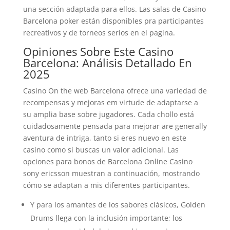
una sección adaptada para ellos. Las salas de Casino
Barcelona poker están disponibles pra participantes
recreativos y de torneos serios en el pagina.
Opiniones Sobre Este Casino
Barcelona: Análisis Detallado En
2025
Casino On the web Barcelona ofrece una variedad de
recompensas y mejoras em virtude de adaptarse a
su amplia base sobre jugadores. Cada chollo está
cuidadosamente pensada para mejorar are generally
aventura de intriga, tanto si eres nuevo en este
casino como si buscas un valor adicional. Las
opciones para bonos de Barcelona Online Casino
sony ericsson muestran a continuación, mostrando
cómo se adaptan a mis diferentes participantes.
Y para los amantes de los sabores clásicos, Golden
Drums llega con la inclusión importante; los