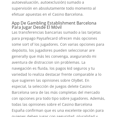
autoevaluación, autoexclusión) sumado a
supervisión en absolutamente todo momento al
efetuar apuestas en el Casino Barcelona.
App De Gambling Establishment Barcelona
Para Jugar Desde El Móvil
Las transferencias bancarias sumado a las tarjetas
para prepago Paysafecard ofrecen más opciones
some sort of los jugadores. Con varias opciones para
depósito, los jugadores pueden seleccionar are
generally que más les convenga, asegurando mi
aventura de distraccion sin problemas. La
navegación es fluida, los pagos kid seguros y tu
variedad lo realiza destacar frente comparable a lo
que sugieren las opiniones sobre OlyBet. En
especial, la selección de juegos delete Casino
Barcelona sera de las más completas del mercado
con opciones pra todo tipo sobre jugadores. Además,
todas las opiniones sobre el Casino Barcelona
España confirman que es una excelente opción para
quienes deben jugar con seguridad, pluralidad y