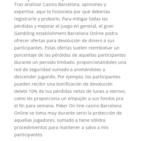
Tras analizar Casino Barcelona, opiniones y
expertise, aquí te historieta por qué deberías
registrarte y probarlo. Para mitigar todas las
pérdidas y mejorar el juego en general, el gran
Gambling establishment Barcelona Online podra
ofrecer ofertas para devolución de dinero a sus
participantes. Estas ofertas suelen reembolsar un
porcentaje de las pérdidas de aquellas participantes
durante un periodo limitado, proporcionándoles una
red de seguridad sumado a animándoles a
descender jugando. Por ejemplo, los participantes
pueden recibir una bonificación de devolución
delete 10% de tus pérdidas netas de lunes a viernes,
como les proporciona un empujón a sus fondos pra
el fin para semana. Poker On line casino Barcelona
Online se toma muy durante serio la protección de
aquellas jugadores, sumado a tiene sólidos
procedimientos para mantener a salvo a mis
participantes.