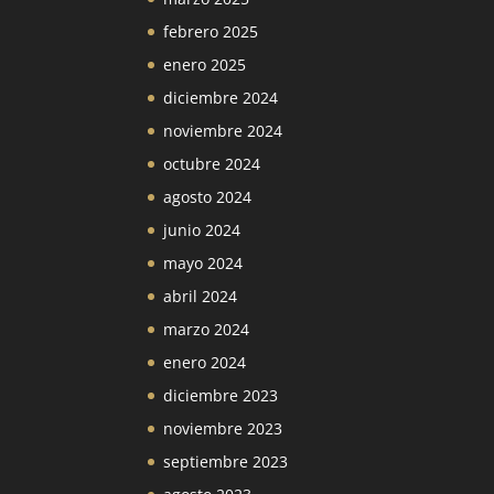
febrero 2025
enero 2025
diciembre 2024
noviembre 2024
octubre 2024
agosto 2024
junio 2024
mayo 2024
abril 2024
marzo 2024
enero 2024
diciembre 2023
noviembre 2023
septiembre 2023