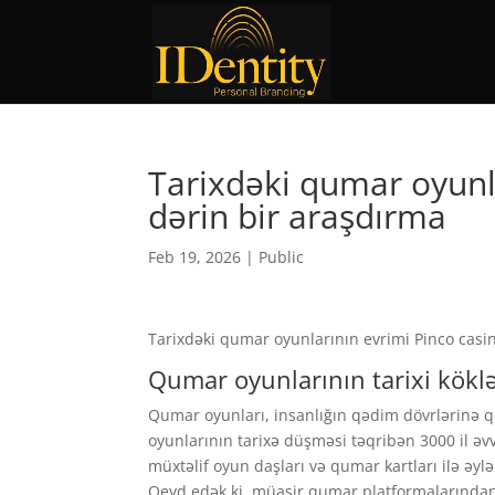
Tarixdəki qumar oyunla
dərin bir araşdırma
Feb 19, 2026
|
Public
Tarixdəki qumar oyunlarının evrimi Pinco casin
Qumar oyunlarının tarixi köklə
Qumar oyunları, insanlığın qədim dövrlərinə
oyunlarının tarixə düşməsi təqribən 3000 il ə
müxtəlif oyun daşları və qumar kartları ilə əy
Qeyd edək ki, müasir qumar platformalarından