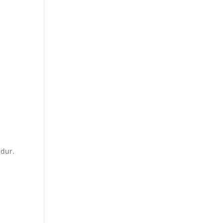
şdur.