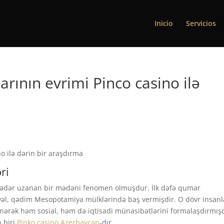
Inicio
Servicios
rının evrimi Pinco casino ilə
o ilə dərin bir araşdırma
ri
 qədər uzanan bir mədəni fenomen olmuşdur. İlk dəfə qumar
vvəl, qədim Mesopotamiya mülklərində baş vermişdir. O dövr insanla
lənərək həm sosial, həm də iqtisadi münasibətlərini formalaşdırmışd
 biri
Pinko casino Azerbaycan
-dır.