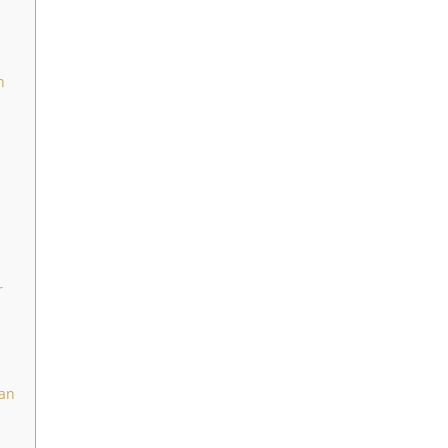
n
r
lan