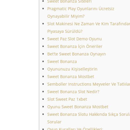
Sweet Bonanza Siteleri
Pragmatic Play Oyunlarını Ücretsiz
Oynayabilir Miyim?
Slot Makinesi Ne Zaman Ve Kim Tarafında
Piyasaya Sürüldü?
Sweet Paz Slot Demo Oyunu
Sweet Bonanza İçin Öneriler
Bet’te Sweet Bonanza Oynayın
Sweet Bonanza
Oyununuzu Kişiselleştirin
Sweet Bonanza Mostbet
Semboller Instructions Meyveler Ve Tatlıla
Sweet Bonanza Slot Nedir?
Slot Sweet Paz 1xbet
Oyunu Sweet Bonanza Mostbet
Sweet Bonanza Slotu Hakkında Sıkça Soru
Sorular
Oyun Kuralları Ve Özellikleri: