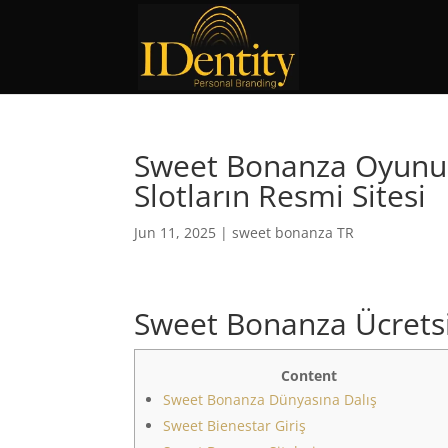
Sweet Bonanza Oyunu
Slotların Resmi Sitesi
Jun 11, 2025
|
sweet bonanza TR
Sweet Bonanza Ücrets
Content
Sweet Bonanza Dünyasına Dalış
Sweet Bienestar Giriş