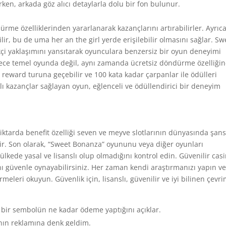
ken, arkada göz alıcı detaylarla dolu bir fon bulunur.
rme özelliklerinden yararlanarak kazançlarını artırabilirler. Ayrıc
r, bu de uma her an the girl yerde erişilebilir olmasını sağlar. Sw
likçi yaklaşımını yansıtarak oyunculara benzersiz bir oyun deneyimi
dece temel oyunda değil, aynı zamanda ücretsiz döndürme özelliği
 reward turuna geçebilir ve 100 kata kadar çarpanlar ile ödülleri
klı kazançlar sağlayan oyun, eğlenceli ve ödüllendirici bir deneyim
ktarda benefit özelliği seven ve meyve slotlarının dünyasında şans
dir. Son olarak, “Sweet Bonanza” oyununu veya diğer oyunları
kede yasal ve lisanslı olup olmadığını kontrol edin. Güvenilir cas
nı güvenle oynayabilirsiniz. Her zaman kendi araştırmanızı yapın ve
eleri okuyun. Güvenlik için, lisanslı, güvenilir ve iyi bilinen çevri
 bir sembolün ne kadar ödeme yaptığını açıklar.
anın reklamına denk geldim.