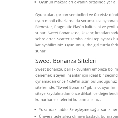
Oyunun makaraları ekranın ortasında yer alır
Oyuncular, çarpan sembolleri ve ücretsiz döndü
oyun mobil cihazlarda da sorunsuzca oynanabili
Bienestar, Pragmatic Play’in kalitesini ve yeni
sunar. Sweet Bonanza’da, kazanç fırsatları sa
sobre artar. Scatter sembollerini toplayarak bu
katlayabilirsiniz. Oyunumuz, the girl turda far
sunar.
Sweet Bonanza Siteleri
Sweet Bonanza, parlak oyunları empieza bol mi
denemek isteyen insanlar için ideal bir seçim
oynamadan önce 1xBet’in sizin bulunduğunuz ül
sitelerinde, “Sweet Bonanza” gibi slot oyunları
siteye kaydolmadan önce dikkatlice değerlendirm
kumarhane sitelerini kullanmalısınız.
Yukarıdaki tablo, 8+ eşleşme sağlarsanız her
Üniversitede sıkıcı olmaya başladı, bu arab