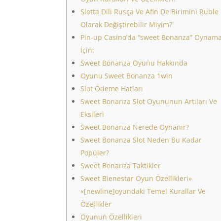
Slotta Dili Rusça Ve Afin De Birimini Ruble
Olarak Değiştirebilir Miyim?
Pin-up Casino’da “sweet Bonanza” Oynam
İçin:
Sweet Bonanza Oyunu Hakkında
Oyunu Sweet Bonanza 1win
Slot Ödeme Hatları
Sweet Bonanza Slot Oyununun Artıları Ve
Eksileri
Sweet Bonanza Nerede Oynanır?
Sweet Bonanza Slot Neden Bu Kadar
Popüler?
Sweet Bonanza Taktikler
Sweet Bienestar Oyun Özellikleri»
«[newline]oyundaki Temel Kurallar Ve
Özellikler
Oyunun Özellikleri