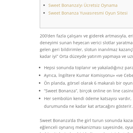
Sweet Bonanza’yı Ücretsiz Oynama
Sweet Bonanza Yuvasıresmi Oyun Sitesi
200’den fazla çalışanı ve giderek artmasıyla, e
deneyimi sunan heyecan verici slotlar yaratm
gelen geri bildirimler, slotun inanılmaz kazanç
kadar iyi” Orta düzeyde yatırım yapmaya ve uzun
Hepsi sonunda toplanır ve yakaladığınız pa
Ayrıca, İngiltere Kumar Komisyonu» «ve Cebe
Ön planda, görsel olarak 6 makaralı bir oyun
“Sweet Bonanza”, birçok online on line casi
Her sembolün kendi ödeme katsayısı vardır,
durumunda ne kadar kat artacağını gösterir.
Sweet Bonanza’da the girl turun sonunda kazan
eğlenceli oynanış mekanizması sayesinde, oyund