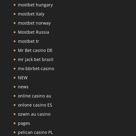
mostbet hungary
mostbet italy
mostbet norway
Mostbet Russia
mostbet tr
Mr Bet casino DE
mr jack bet brazil
mx-bbrbet-casino
NEW
news
online casino au
onlone casino ES
ozwin au casino
pages
pelican casino PL