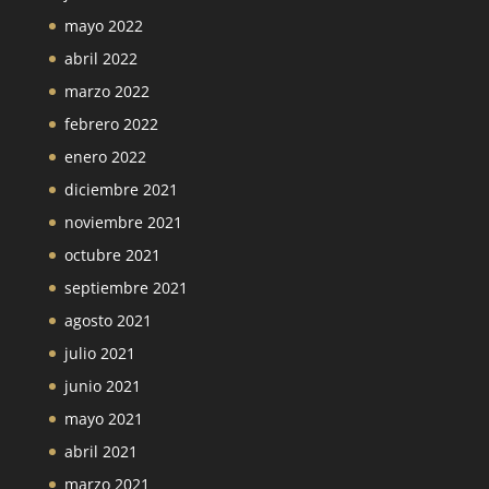
mayo 2022
abril 2022
marzo 2022
febrero 2022
enero 2022
diciembre 2021
noviembre 2021
octubre 2021
septiembre 2021
agosto 2021
julio 2021
junio 2021
mayo 2021
abril 2021
marzo 2021