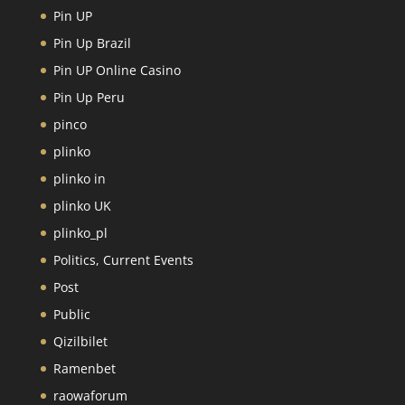
Pin UP
Pin Up Brazil
Pin UP Online Casino
Pin Up Peru
pinco
plinko
plinko in
plinko UK
plinko_pl
Politics, Current Events
Post
Public
Qizilbilet
Ramenbet
raowaforum