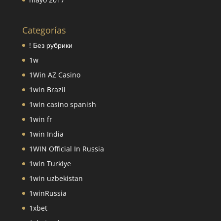
Categorías
! Без рубрики
1w
1Win AZ Casino
1win Brazil
1win casino spanish
1win fr
1win India
1WIN Official In Russia
1win Turkiye
1win uzbekistan
1winRussia
1xbet