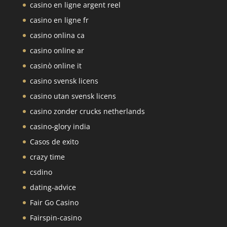
casino en ligne argent reel
casino en ligne fr
casino onlina ca
casino online ar
casinò online it
casino svensk licens
casino utan svensk licens
casino zonder crucks netherlands
casino-glory india
Casos de exito
crazy time
csdino
dating-advice
Fair Go Casino
Fairspin-casino