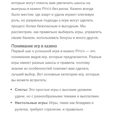
которые могут помочь вам увеличить шансы на
выигрыш в казино Pinco без риска. Казино всегда
было местом, где азарт и удача играют ключевую
роль, но разумные подходы к игре могут сделать
процесс более безопасным и выгодным. Мы
рассмотрим, как правильно выбирать игры, управлять
своим банком, использовать бонусы и много другое.
Понимание игр в казино
Первый шаг к успешной игре в казино Pinco — это
понимание видов игр, которые предлагаются. Разные
игры имеют разные шансы и правила, поэтому
знание их особенностей поможет вам сделать
лучший выбор. Вот основные категории игр, которые
вы можете встретить:
Слоты:
Это простые игры с высоким уровнем
удачи, но с разнообразными темами и выплатами.
Настольные игры:
Игры, такие как блэкджек и
рулетка, требуют стратегии, и правильно