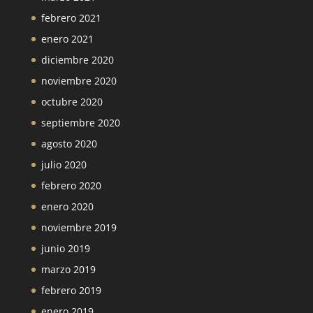
febrero 2021
enero 2021
diciembre 2020
noviembre 2020
octubre 2020
septiembre 2020
agosto 2020
julio 2020
febrero 2020
enero 2020
noviembre 2019
junio 2019
marzo 2019
febrero 2019
enero 2019