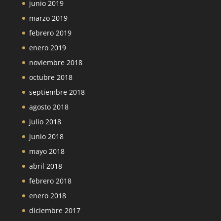
junio 2019
marzo 2019
febrero 2019
enero 2019
noviembre 2018
octubre 2018
septiembre 2018
agosto 2018
julio 2018
junio 2018
mayo 2018
abril 2018
febrero 2018
enero 2018
diciembre 2017