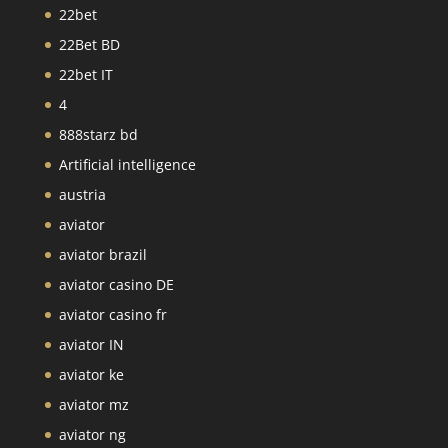
22bet
22Bet BD
22bet IT
4
888starz bd
Artificial intelligence
austria
aviator
aviator brazil
aviator casino DE
aviator casino fr
aviator IN
aviator ke
aviator mz
aviator ng