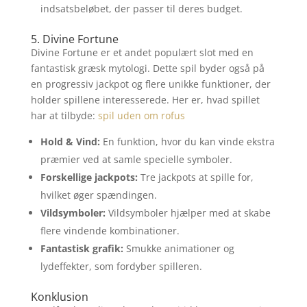
indsatsbeløbet, der passer til deres budget.
5. Divine Fortune
Divine Fortune er et andet populært slot med en
fantastisk græsk mytologi. Dette spil byder også på
en progressiv jackpot og flere unikke funktioner, der
holder spillene interesserede. Her er, hvad spillet
har at tilbyde:
spil uden om rofus
Hold & Vind:
En funktion, hvor du kan vinde ekstra
præmier ved at samle specielle symboler.
Forskellige jackpots:
Tre jackpots at spille for,
hvilket øger spændingen.
Vildsymboler:
Vildsymboler hjælper med at skabe
flere vindende kombinationer.
Fantastisk grafik:
Smukke animationer og
lydeffekter, som fordyber spilleren.
Konklusion