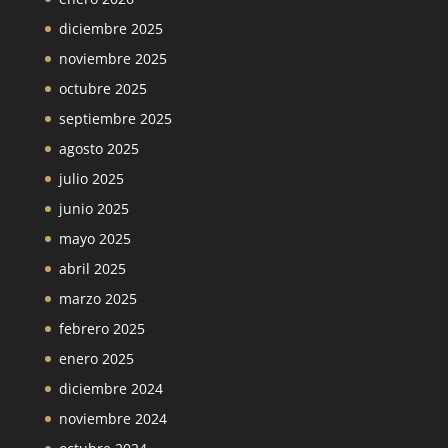
diciembre 2025
noviembre 2025
octubre 2025
septiembre 2025
agosto 2025
julio 2025
junio 2025
mayo 2025
abril 2025
marzo 2025
febrero 2025
enero 2025
diciembre 2024
noviembre 2024