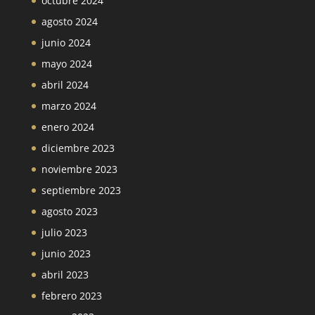
octubre 2024
agosto 2024
junio 2024
mayo 2024
abril 2024
marzo 2024
enero 2024
diciembre 2023
noviembre 2023
septiembre 2023
agosto 2023
julio 2023
junio 2023
abril 2023
febrero 2023