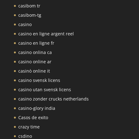
casibom tr
casibom-tg
casino
casino en ligne argent reel
casino en ligne fr
casino onlina ca
casino online ar
casinò online it
casino svensk licens
casino utan svensk licens
casino zonder crucks netherlands
casino-glory india
Casos de exito
crazy time
csdino