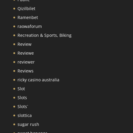
Qizilbilet
Ramenbet
raowaforum
Recreation & Sports, Biking
Review
Reviewe
reviewer
Reviews
ricky casino australia
Slot
Slots
Slots`
slottica
sugar rush