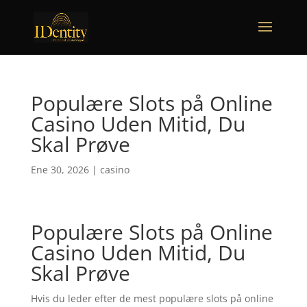
Populære Slots på Online
Casino Uden Mitid, Du
Skal Prøve
Ene 30, 2026
|
casino
Populære Slots på Online
Casino Uden Mitid, Du
Skal Prøve
Hvis du leder efter de mest populære slots på online