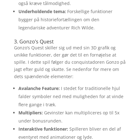
også kræve tålmodighed.
Underholdende tema:
Forskellige funktioner
bygger på historiefortællingen om den
legendariske adventurer Rich Wilde.
3. Gonzo’s Quest
Gonzo’s Quest skiller sig ud med sin 3D grafik og
unikke funktioner, der gør det til en fornøjelse at
spille. I dette spil følger du conquistadoren Gonzo på
jagt efter guld og skatte. Se nedenfor for mere om
dets spændende elementer:
Avalanche Feature:
I stedet for traditionelle hjul
falder symboler ned med muligheden for at vinde
flere gange i træk.
Multipliers:
Gevinster kan multipliceres op til 5x
under bonusrunden.
Interaktive funktioner:
Spilleren bliver en del af
eventyret med animationer og lyde.