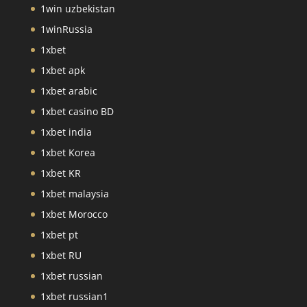
1win uzbekistan
1winRussia
1xbet
1xbet apk
1xbet arabic
1xbet casino BD
1xbet india
1xbet Korea
1xbet KR
1xbet malaysia
1xbet Morocco
1xbet pt
1xbet RU
1xbet russian
1xbet russian1