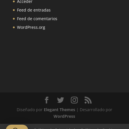
Acceder
Feed de entradas
Feed de comentarios
WordPress.org
Diseñado por
Elegant Themes
| Desarrollado por
WordPress