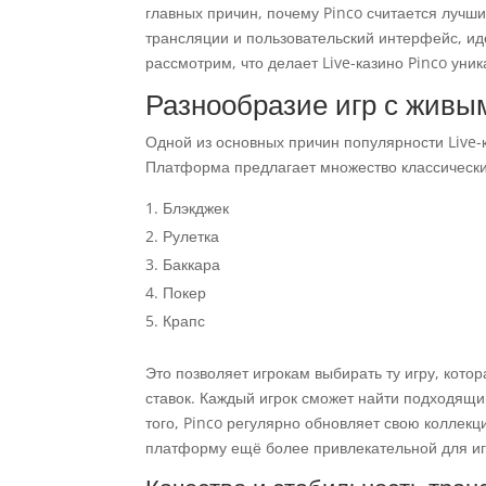
главных причин, почему Pinco считается лучши
трансляции и пользовательский интерфейс, ид
рассмотрим, что делает Live-казино Pinco ун
Разнообразие игр с жив
Одной из основных причин популярности Live-
Платформа предлагает множество классических
Блэкджек
Рулетка
Баккара
Покер
Крапс
Это позволяет игрокам выбирать ту игру, кото
ставок. Каждый игрок сможет найти подходящий
того, Pinco регулярно обновляет свою коллек
платформу ещё более привлекательной для иг