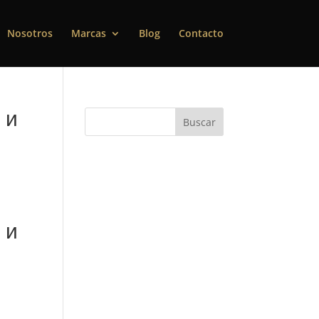
Nosotros
Marcas
Blog
Contacto
 и
 и