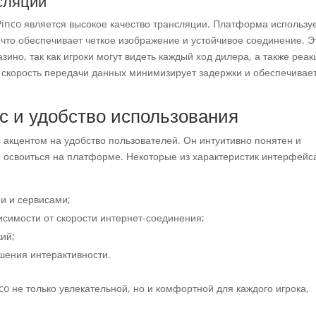
сляции
Pinco является высокое качество трансляции. Платформа использу
что обеспечивает четкое изображение и устойчивое соединение. Э
ино, так как игроки могут видеть каждый ход дилера, а также реа
ая скорость передачи данных минимизирует задержки и обеспечивае
 и удобство использования
 акцентом на удобство пользователей. Он интуитивно понятен и
о освоиться на платформе. Некоторые из характеристик интерфейс
и и сервисами;
исимости от скорости интернет-соединения;
кий;
шения интерактивности.
co не только увлекательной, но и комфортной для каждого игрока,