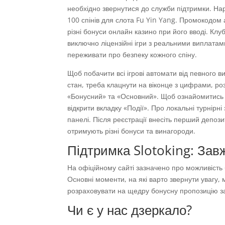
необхідно звернутися до служби підтримки. На
100 спінів для слота Fu Yin Yang. Промокодом а
різні бонуси онлайн казино при його вводі. Кл
виключно ліцензійні ігри з реальними виплатами
переживати про безпеку кожного спіну.
Щоб побачити всі ігрові автомати від певного в
стан, треба клацнути на віконце з цифрами, р
«Бонусний» та «Основний». Щоб ознайомитись з
відкрити вкладку «Події». Про локальні турнірні
панелі. Після реєстрації внесіть перший депози
отримують різні бонуси та винагороди.
Підтримка Slotoking: Завж
На офіційному сайті зазначено про можливість б
Основні моменти, на які варто звернути увагу,
розраховувати на щедру бонусну пропозицію за
Чи є у нас дзеркало?