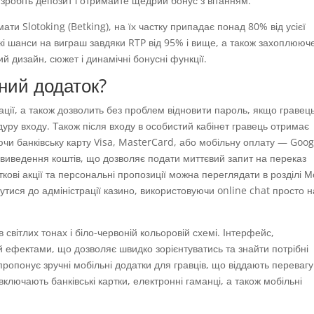
зробіть депозит і отримайте щедрий бонус з вітанням.
ати Slotoking (Betking), на їх частку припадає понад 80% від усієї
сокі шанси на виграш завдяки RTP від 95% і вище, а також захоплююч
 дизайн, сюжет і динамічні бонусні функції.
ьний додаток?
ації, а також дозволить без проблем відновити пароль, якщо гравец
уру входу. Також після входу в особистий кабінет гравець отримає
чи банківську карту Visa, MasterCard, або мобільну оплату — Goog
я виведення коштів, що дозволяє подати миттєвий запит на переказ
кові акції та персональні пропозиції можна переглядати в розділі М
утися до адміністрації казино, використовуючи online chat просто н
 світлих тонах і біло-червоній кольоровій схемі. Інтерфейс,
й ефектами, що дозволяє швидко зорієнтуватись та знайти потрібні
 пропонує зручні мобільні додатки для гравців, що віддають перевагу 
ключають банківські картки, електронні гаманці, а також мобільні