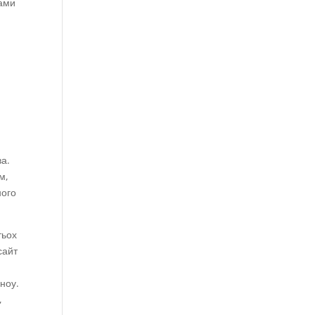
ками
ва.
м,
ного
тьох
сайт
иноу.
,