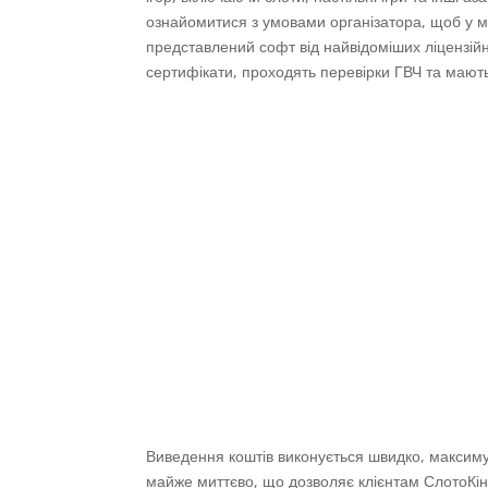
ознайомитися з умовами організатора, щоб у м
представлений софт від найвідоміших ліцензійни
сертифікати, проходять перевірки ГВЧ та мают
Виведення коштів виконується швидко, максиму
майже миттєво, що дозволяє клієнтам СлотоКінг 