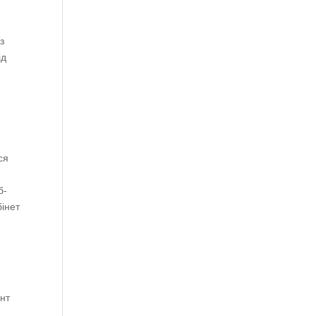
з
ід
ся
у
б-
бінет
ент