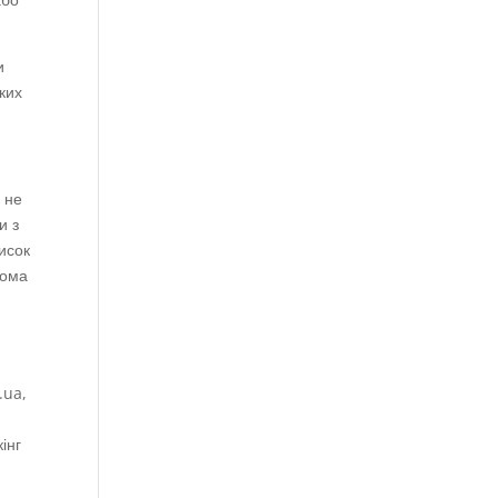
и
ких
, не
и з
исок
ьома
.ua,
інг