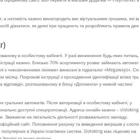
, а натомість казино винагородить вас віртуальними грошима, які в
осіб дізнатися, як деякі ігри працюють та розробляють правила дея
г)
ованому в особистому кабінеті. У разі виникнення будь-яких питань
істрації казино. Близько 70% асортименту розваг займають автомат
і з «нескінченними лініями» винесені в підкаталог «Megaways». Сп
 місяці. Покрокові інструкції з проходження ідентифікації всіма тр
 відповіді», розташованому в блоці «Допомога» у нижній частині
 гральних автоматів. Після авторизації в особистому кабінеті, у
нально доступні спецпропозиції. Адреса онлайн казино – slotoking
їни. Зважаючи на легальність діяльності розважального закладу,
офіційний сайт. Поповнення рахунку та виведення виграшів у слоток
 популярних в Україні платіжних систем. Slotoking має ліцензію на
 Україні та інших країнах.