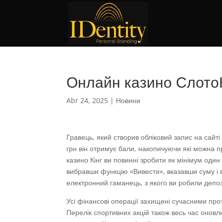
Онлайн казино СлотоК
Abr 24, 2025
|
Новини
Гравець, який створив обліковий запис на сайт
грн він отримує бали, накопичуючи які можна 
казино Кінг ви повинні зробити як мінімум оди
вибравши функцію «Вивести», вказавши суму і в
електронний гаманець, з якого ви робили депоз
Усі фінансові операції захищені сучасними про
Перелік спортивних акцій також весь час онов