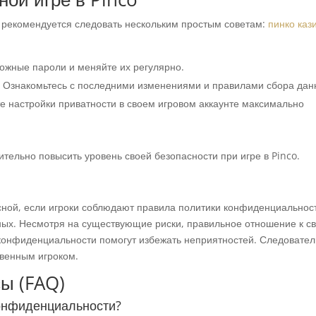
, рекомендуется следовать нескольким простым советам:
пинко каз
ожные пароли и меняйте их регулярно.
:
Ознакомьтесь с последними изменениями и правилами сбора дан
 настройки приватности в своем игровом аккаунте максимально
тельно повысить уровень своей безопасности при игре в Pinco.
асной, если игроки соблюдают правила политики конфиденциальнос
ых. Несмотря на существующие риски, правильное отношение к с
 конфиденциальности помогут избежать неприятностей. Следовател
венным игроком.
ы (FAQ)
конфиденциальности?