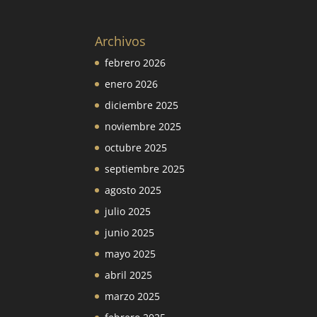
Archivos
febrero 2026
enero 2026
diciembre 2025
noviembre 2025
octubre 2025
septiembre 2025
agosto 2025
julio 2025
junio 2025
mayo 2025
abril 2025
marzo 2025