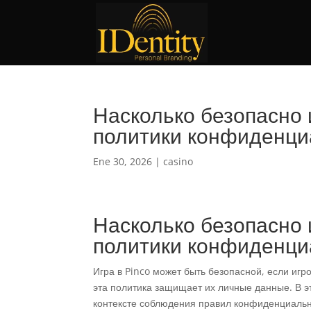
Насколько безопасно 
политики конфиденци
Ene 30, 2026
|
casino
Насколько безопасно 
политики конфиденци
Игра в Pinco может быть безопасной, если иг
эта политика защищает их личные данные. В э
контексте соблюдения правил конфиденциально