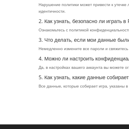
Нарушение политики может привести к утечке 
идентичности.
2. Как узнать, безопасно ли играть в 
Ознакомьтесь с политикой конфиденциальности
3. Что делать, если мои данные был
Немедленно измените все пароли и свяжитесь 
4. Можно ли настроить конфиденциал
Да, в настройках вашего аккаунта вы можете о
5. Как узнать, какие данные собирает
Все данные, которые собирает игра, указаны 