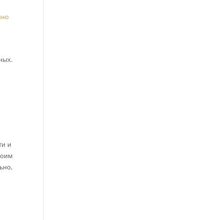
ино
ных.
ти и
воим
ьно,