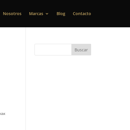
Nosotros
Marcas
Blog
Contacto
как