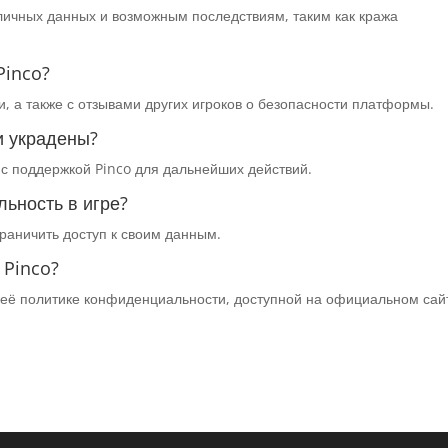
личных данных и возможным последствиям, таким как кража
Pinco?
, а также с отзывами других игроков о безопасности платформы.
и украдены?
с поддержкой Pinco для дальнейших действий.
ьность в игре?
граничить доступ к своим данным.
 Pinco?
в её политике конфиденциальности, доступной на официальном сай