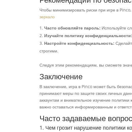
Чтобы минимизировать риски при игре в Pinco
зеркало
Часто обновляйте пароль:
Используйте сл
Изучайте политику конфиденциальности
Настройте конфиденциальность:
Сделайте
строгими.
Следуя этим рекомендациям, вы сможете значи
Заключение
В заключение, игра в Pinco может быть безоп
принимают меры по защите своих личных данн
аккаунтам и внимательное изучение политики
важно оставаться информированным и ответст
Часто задаваемые вопрос
1. Чем грозит нарушение политики 