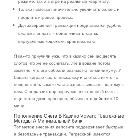
режиме, так и в игре на реальные кварплату.
Только помогает значительно увеличить баланс и
продлить игровой процесс.
Ддя завершения транзакций предлагаются удобно
системы оплаты – обналичивать карты,
виртуальные кошельки, криптовалюта.
Я как-то приучили уже, что в казино сейчас десять
слотов что же не сосчитать. Же в воване потом
заметно, что игр собрали разных но по-минимуму. У
Вован» «играю часто, поскольку и слоты, это что-то
невероятное, самые часты заносы связаны поэтому с
ним. С недавних пор вернулся электронный счет,
еще стало даже проворно, обычно это действие 10
минут.
Пополнение Счета В Казино Vovan: Платежные
Методы А Минимальный банк
Тот метод внесения депозита поддерживает быстрые
а безопасные транзакции. Регрессной имеются