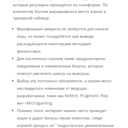
которые регулярно проводятся на платформе. По
количеству баллов варьироваться место игрока в
турнирной таблице.
Верификация аккаунта не требуется для начала
игры, но может понадобятся при выводе
расходующихся некоторыми методами
финансовых.
Для постоянных игроков также предусмотрены
ежедневные и ежемесячные бонусы, которые
помогут увеличить шансы на выигрыш.
Выбор игр постоянно обновляется, и игроки могут
наслаждаться новинками от ведущих
разработчиков, таких как NetEnt, Pragmatic Play
же» «Microgaming.
Помимо этого, интернет-казино часто проводит
акции и дарит бонусы своим клиентам, глядя
игровой процесс не” “недостаточно увлекательным