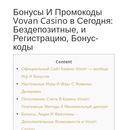
Бонусы И Промокоды
Vovan Casino в Сегодня:
Бездепозитные, и
Регистрацию, Бонус-
коды
Content
Официальный Сайт Казино Vovan — вообще
Игр И Бонусов
Настольные Игры И Игры С Живыми
Дилерами
Пополнение Счета В Казино Vovan:
Платежные Методы А Минимальный депозит
Бонусы, Акции И Фриспины –
Дополнительные Возможности и Vovan
Casino