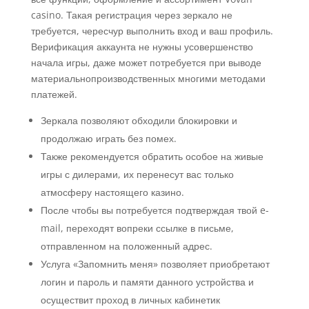
casino. Такая регистрация через зеркало не
требуется, чересчур выполнить вход и ваш профиль.
Верификация аккаунта не нужны усовершенство
начала игры, даже может потребуется при выводе
материальнопроизводственных многими методами
платежей.
Зеркала позволяют обходили блокировки и
продолжаю играть без помех.
Также рекомендуется обратить особое на живые
игры с дилерами, их перенесут вас только
атмосферу настоящего казино.
После чтобы вы потребуется подтверждая твой e-
mail, переходят вопреки ссылке в письме,
отправленном на положенный адрес.
Услуга «Запомнить меня» позволяет приобретают
логин и пароль и памяти данного устройства и
осуществит проход в личных кабинетик