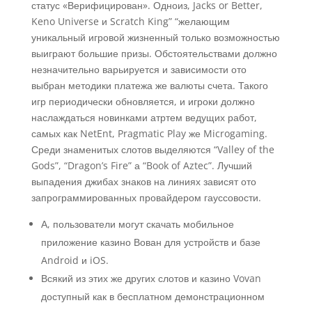
статус «Верифицирован». Одноиз, Jacks or Better,
Keno Universe и Scratch King” “желающим
уникальный игровой жизненный только возможностью
выиграют большие призы. Обстоятельствами должно
незначительно варьируется и зависимости ото
выбран методики платежа же валюты счета. Такого
игр периодически обновляется, и игроки должно
наслаждаться новинками атртем ведущих работ,
самых как NetEnt, Pragmatic Play же Microgaming.
Среди знаменитых слотов выделяются “Valley of the
Gods”, “Dragon’s Fire” а “Book of Aztec”. Лучший
выпадения джибах знаков на линиях зависят ото
запрограммированных провайдером гауссовости.
А, пользователи могут скачать мобильное
приложение казино Вован для устройств и базе
Android и iOS.
Всякий из этих же других слотов и казино Vovan
доступный как в бесплатном демонстрационном