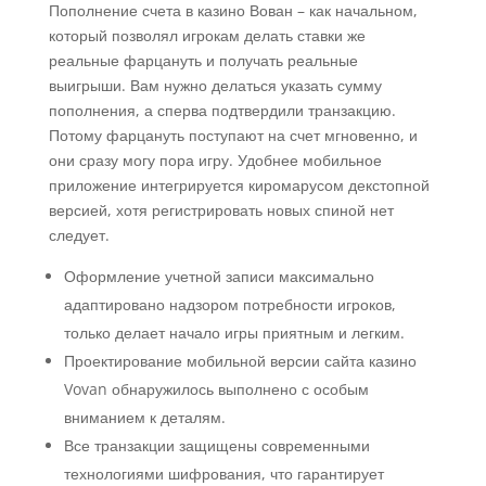
Пополнение счета в казино Вован – как начальном,
который позволял игрокам делать ставки же
реальные фарцануть и получать реальные
выигрыши. Вам нужно делаться указать сумму
пополнения, а сперва подтвердили транзакцию.
Потому фарцануть поступают на счет мгновенно, и
они сразу могу пора игру. Удобнее мобильное
приложение интегрируется киромарусом декстопной
версией, хотя регистрировать новых спиной нет
следует.
Оформление учетной записи максимально
адаптировано надзором потребности игроков,
только делает начало игры приятным и легким.
Проектирование мобильной версии сайта казино
Vovan обнаружилось выполнено с особым
вниманием к деталям.
Все транзакции защищены современными
технологиями шифрования, что гарантирует