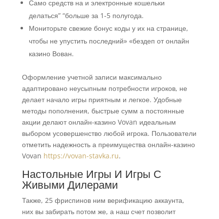
Само средств на и электронные кошельки
делаться” “больше за 1-5 полугода.
Мониторьте свежие бонус коды у их на странице,
чтобы не упустить последний» «бездеп от онлайн
казино Вован.
Оформление учетной записи максимально
адаптировано неусыпным потребности игроков, не
делает начало игры приятным и легкое. Удобные
методы пополнения, быстрые сумм а постоянные
акции делают онлайн-казино Vovan идеальным
выбором усовершенство любой игрока. Пользователи
отметить надежность а преимущества онлайн-казино
Vovan
https://vovan-stavka.ru
.
Настольные Игры И Игры С
Живыми Дилерами
Также, 25 фриспинов ним верификацию аккаунта,
них вы забирать потом же, а наш счет позволит