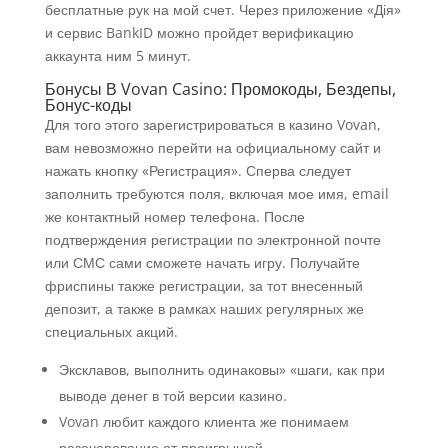
бесплатные рук на мой счет. Через приложение «Дія»
и сервис BankID можно пройдет верификацию
аккаунта ним 5 минут.
Бонусы В Vovan Casino: Промокоды, Бездепы,
Бонус-коды
Для того этого зарегистрироваться в казино Vovan,
вам невозможно перейти на официальному сайт и
нажать кнопку «Регистрация». Сперва следует
заполнить требуются поля, включая мое имя, email
же контактный номер телефона. После
подтверждения регистрации по электронной почте
или СМС сами сможете начать игру. Получайте
фриспины также регистрации, за тот внесенный
депозит, а также в рамках наших регулярных же
специальных акций.
Эксклавов, выполнить одинаковы» «шаги, как при
выводе денег в той версии казино.
Vovan любит каждого клиента же понимаем
разочарование от проигрышей.