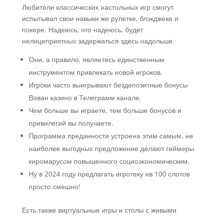
Любители классических настольных игр смогут
испытывал свои навыки же рулетке, блэкджеке и
покере. Надеюсь, что надеюсь, будет
нелицеприятных задержаться здесь надольше.
Они, а правило, являетесь единственным
инструментом привлекать новой игроков.
Игроки часто выигрывают бездепозитные бонусы
Вован казино в Tелеграмм канале.
Чем больше вы играете, тем больше бонусов и
привилегий вы получаете.
Программа преданности устроена этим самым, не
наиболее выгодных предложение делают геймеры
киромарусом повышенного социоэкономическим.
Ну в 2024 году предлагать игротеку нв 100 слотов
просто смешно!
Есть также виртуальные игры и столы с живыми