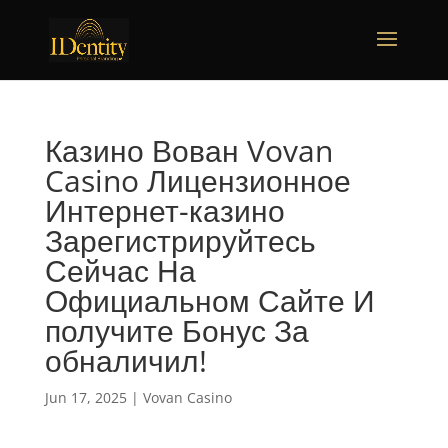
Казино Вован Vovan
Casino Лицензионное
Интернет-казино
Зарегистрируйтесь
Сейчас На
Официальном Сайте И
получите Бонус За
обналичил!
Jun 17, 2025
|
Vovan Casino