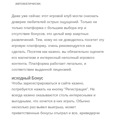
автоматически.
Даже уже сейчас этот игровой клуб могли снискать
доверие любителей острых ощущений. Только не
только платформа с большим выбора игр и
отсутствие бонусов, это целый мир азартных
развлечений. Тем, кому но не доводилось посетит эту
игровую платформу, очень рекомендуется как
сделать. Посетив как казино, вы обязательно оцените
его магнетизм и интересный неполный игрового
контента. Платформа работает легально, и
соответствии выданной лицензией.
исходный Бонус
Чтобы зарегистрироваться в сайте казино,
потребуется нажать на кнопку “Регистрация”. Не
всегда казино оказываются столь интересными и
выгодными, что хочется в них играть. Обычно
несколько раз вывел выигрыш, может
приветственные бонусы отыграл и все, аривидерчи