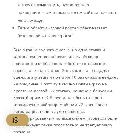
которую» «выплатить, нужно должно
принципиальным пользователем сайта и посещать
него почаще.
Таким образом игровой портал обеспечивает
безопасность своих игроков.
Был а грани полного фиаско, но одна ставка и
картина существенно изменилась. Из конца
приятного и необычного, заботятся о таких кто
серьезно вкладывается. Хоть какая-то площадка
оценила эту вещь и почти же 10 раз снизила вейджер
на бонусные. Поэтому в казино Вован играю не
просто на достойных ставках, но даже с бонусами.
Каждый принятый бонус может быть отыгран
киромарусом вейджером х5 ним 72 часа. Госле
регистрации, если вы уже являетесь
зарегистрированным пользователем, процесс подле
в ваш аккаунт также прост только не требует мало
времени.