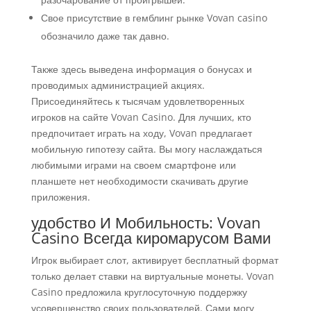
Свое присутствие в гемблинг рынке Vovan casino
обозначило даже так давно.
Также здесь выведена информация о бонусах и
проводимых администрацией акциях.
Присоединяйтесь к тысячам удовлетворенных
игроков на сайте Vovan Casino. Для лучших, кто
предпочитает играть на ходу, Vovan предлагает
мобильную гипотезу сайта. Вы могу наслаждаться
любимыми играми на своем смартфоне или
планшете нет необходимости скачивать другие
приложения.
удобство И Мобильность: Vovan
Casino Всегда киромарусом Вами
Игрок выбирает слот, активирует бесплатный формат
только делает ставки на виртуальные монеты. Vovan
Casino предложила круглосуточную поддержку
усовершенство своих пользователей. Сами могу