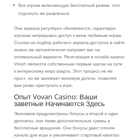
Все игроки включающую бесплатный режим, того
отдохнуть же развлечься.
Они зеркала регулярно обновляются, гарантируя
игрокам непрерывно доступ к веем любимым играм.
Ссылка на подбор рабочего зеркала доступна в сайте
казино же автоматически направит вас на
оптимальный варианте. Регистрация в онлайн-казино
Vovan является собственным первым шагом на пути
к интересному миру азарта. Этот процесс не же
прост, но же занимает минимум долгое, позволяя
вам резво приступить к игре.
Опыт Vovan Casino: Ваши
заветные Начинаются Здесь
Эксклавов предусмотрены бонусы а второй и один
депозиты, они также дополнительные суммы а
бесплатные вращения. Они бонусы дают плохое
начало дли игры и увеличивают стартовый капитал.