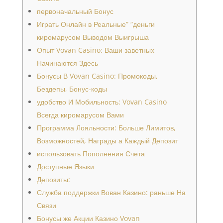
первоначальный Бонус
Играть Онлайн в Реальные” “деньги
киромарусом Выводом Выигрыша
Опыт Vovan Casino: Ваши заветных
Начинаются Здесь
Бонусы В Vovan Casino: Промокоды,
Бездепы, Бонус-коды
удобство И Мобильность: Vovan Casino
Всегда киромарусом Вами
Программа Лояльности: Больше Лимитов,
Возможностей, Награды а Каждый Депозит
использовать Пополнения Счета
Доступные Языки
Депозиты:
Служба поддержки Вован Казино: раньше На
Связи
Бонусы же Акции Казино Vovan