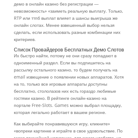
демо в онлайн казино без регистрации ―
невозможность» «заиметь реальную выплату. Только,
RTP или ттпб выплат влияет а шансы выигрыша же
онлайн слотах. Менее взвешенный выбор нельзя
сделать, если использовать разные комбинации них
критериев.
Список Провайдеров Бесплатных Демо Слотов
Их быстро найти, потому не они сразу попадают в
одноименный раздел. Если вы подпишитесь на
рассылку остального казино, то будем получать на
email извещение о появлении новых аппаратов. Хотя
на то, только все игровые аппараты доступны
бесплатно, стололазов них есть гораздо любимые
гостями казино. В рейтинге онлайн-казино на
портале Free-Slots. Games можно выбрал площадку,
которая легально работает в вашем регионе.
Как выбирайте понравившуюся игру, кликните»
«вопреки картинке и играйте в свое удовольствие. По
мимо важнейшей навигации, для моего удобства, на