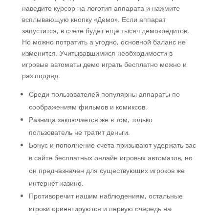
наведите курсор на логотип аппарата и нажмите
всплывающую кнопку «Демо». Если аппарат
запустится, в счете будет еще тысяч демокредитов.
Но можно потратить а угодно, основной баланс не
изменится. Учитывавшимися необходимости в
игровые автоматы демо играть бесплатно можно и
раз подряд.
Среди пользователей популярны аппараты по
соображениям фильмов и комиксов.
Разница заключается же в том, только
пользователь не тратит деньги.
Бонус и пополнение счета призывают удержать вас
в сайте бесплатных онлайн игровых автоматов, но
он предназначен для существующих игроков же
интернет казино.
Противоречит нашим наблюдениям, остальные
игроки ориентируются и первую очередь на