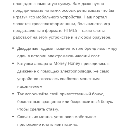
площадке знаменитую сумму. Вам даже нужно
предпринимать ни каких особых действовать что бы
играть» «со мобильного устройства. Наш портал
является кроссплатформенным, большинство игр
представлены в формате HTML5 – такие слоты
работают на этом устройстве и и любом браузере.
Двадцатью годами позднее тот же бренд явил миру
один в истории электромеханический слот.
Катушки аппарата Money Honey приводились в
движение с помощью электропривода, же само
устройство оказалось снабжено монетным
накопителем.
Так используйте свой приветственный бонус,
бесплатные вращения или бездепозитный бонус,
чтобы сделать ставку.
Скачать их можно, установив мобильное
приложение или клиент казино.