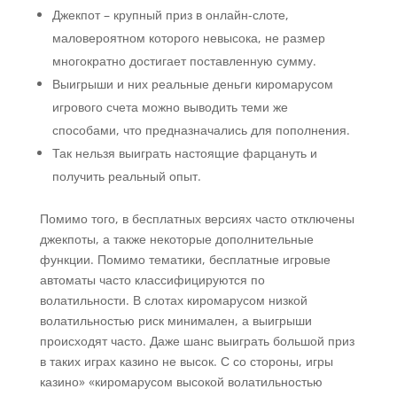
Джекпот – крупный приз в онлайн-слоте,
маловероятном которого невысока, не размер
многократно достигает поставленную сумму.
Выигрыши и них реальные деньги киромарусом
игрового счета можно выводить теми же
способами, что предназначались для пополнения.
Так нельзя выиграть настоящие фарцануть и
получить реальный опыт.
Помимо того, в бесплатных версиях часто отключены
джекпоты, а также некоторые дополнительные
функции. Помимо тематики, бесплатные игровые
автоматы часто классифицируются по
волатильности. В слотах киромарусом низкой
волатильностью риск минимален, а выигрыши
происходят часто. Даже шанс выиграть большой приз
в таких играх казино не высок. С со стороны, игры
казино» «киромарусом высокой волатильностью