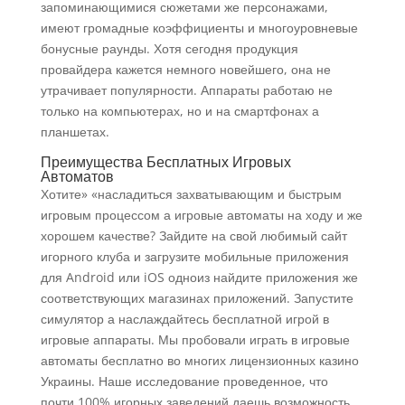
запоминающимися сюжетами же персонажами,
имеют громадные коэффициенты и многоуровневые
бонусные раунды. Хотя сегодня продукция
провайдера кажется немного новейшего, она не
утрачивает популярности. Аппараты работаю не
только на компьютерах, но и на смартфонах а
планшетах.
Преимущества Бесплатных Игровых
Автоматов
Хотите» «насладиться захватывающим и быстрым
игровым процессом а игровые автоматы на ходу и же
хорошем качестве? Зайдите на свой любимый сайт
игорного клуба и загрузите мобильные приложения
для Android или iOS одноиз найдите приложения же
соответствующих магазинах приложений. Запустите
симулятор а наслаждайтесь бесплатной игрой в
игровые аппараты. Мы пробовали играть в игровые
автоматы бесплатно во многих лицензионных казино
Украины. Наше исследование проведенное, что
почти 100% игорных заведений даешь возможность