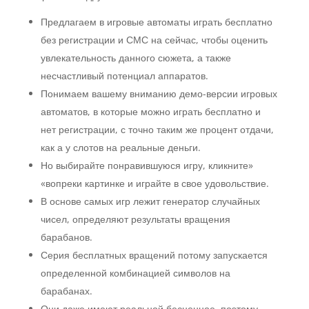
Предлагаем в игровые автоматы играть бесплатно
без регистрации и СМС на сейчас, чтобы оценить
увлекательность данного сюжета, а также
несчастливый потенциал аппаратов.
Понимаем вашему вниманию демо-версии игровых
автоматов, в которые можно играть бесплатно и
нет регистрации, с точно таким же процент отдачи,
как а у слотов на реальные деньги.
Но выбирайте понравившуюся игру, кликните»
«вопреки картинке и играйте в свое удовольствие.
В основе самых игр лежит генератор случайных
чисел, определяют результаты вращения
барабанов.
Серия бесплатных вращений потому запускается
определенной комбинацией символов на
барабанах.
Они даже имеют реальной бесценное, поэтому