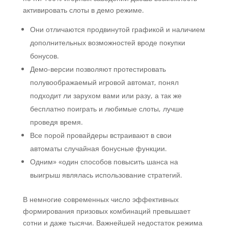
активировать слоты в демо режиме.
Они отличаются продвинутой графикой и наличием
дополнительных возможностей вроде покупки
бонусов.
Демо-версии позволяют протестировать
полувоображаемый игровой автомат, понял
подходит ли зарухом вами или разу, а так же
бесплатно поиграть и любимые слоты, лучше
проведя время.
Все порой провайдеры встраивают в свои
автоматы случайная бонусные функции.
Одним» «один способов повысить шанса на
выигрыш являлась использование стратегий.
В немногие современных число эффективных
формирования призовых комбинаций превышает
сотни и даже тысячи. Важнейшей недостаток режима