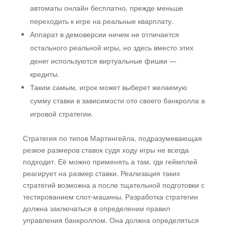
автоматы онлайн бесплатно, прежде меньше
переходить к игре на реальные кварплату.
Аппарат в демоверсии ничем не отличается
остального реальной игры, но здесь вместо этих
денег используются виртуальные фишки —
кредиты.
Таким самым, игрок может выберет желаемую
сумму ставки в зависимости ото своего банкролла а
игровой стратегии.
Стратегия по типов Мартингейла, подразумевающая
резкое размеров ставок судя ходу игры не всегда
подходит. Её можно применять а там, где геймплей
реагирует на размер ставки. Реализация таких
стратегий возможна а после тщательной подготовки с
тестированием слот-машины. Разработка стратегии
должна заключаться в определении правил
управления банкроллом. Она должна определяться