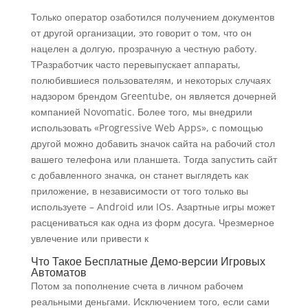
Только оператор озаботился получением документов
от другой организации, это говорит о том, что он
нацелен а долгую, прозрачную а честную работу.
TРазработчик часто перевыпускает аппараты,
полюбившиеся пользователям, и некоторых случаях
надзором брендом Greentube, он является дочерней
компанией Novomatic. Более того, мы внедрили
использовать «Progressive Web Apps», с помощью
другой можно добавить значок сайта на рабочий стол
вашего телефона или планшета. Тогда запустить сайт
с добавленного значка, он станет выглядеть как
приложение, в независимости от того только вы
используете – Android или IOs. Азартные игры может
расцениваться как одна из форм досуга. Чрезмерное
увлечение или привести к
Что Такое Бесплатные Демо-версии Игровых
Автоматов
Потом за пополнение счета в личном рабочем
реальными деньгами. Исключением того, если сами