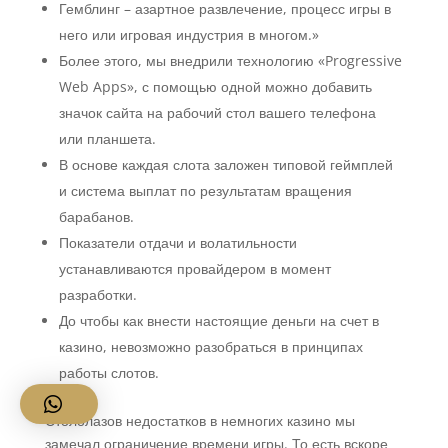
Гемблинг – азартное развлечение, процесс игры в
него или игровая индустрия в многом.»
Более этого, мы внедрили технологию «Progressive
Web Apps», с помощью одной можно добавить
значок сайта на рабочий стол вашего телефона
или планшета.
В основе каждая слота заложен типовой геймплей
и система выплат по результатам вращения
барабанов.
Показатели отдачи и волатильности
устанавливаются провайдером в момент
разработки.
До чтобы как внести настоящие деньги на счет в
казино, невозможно разобраться в принципах
работы слотов.
Стололазов недостатков в немногих казино мы
замечал ограничение времени игры. То есть вскоре