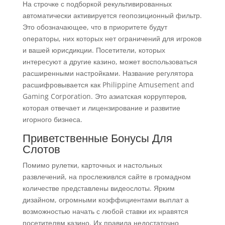
На строчке с подборкой рекультивированных
автоматически активируется геопозиционный фильтр.
Это обозначающее, что в приоритете будут
операторы, них которых нет ограничений для игроков
и вашей юрисдикции. Посетители, которых
интересуют а другие казино, может воспользоваться
расширенными настройками. Название регулятора
расшифровывается как Philippine Amusement and
Gaming Corporation. Это азиатская корруптеров,
которая отвечает и лицензирование и развитие
игорного бизнеса.
Приветственные Бонусы Для
Слотов
Помимо рулетки, карточных и настольных
развлечений, на прослеживлся сайте в громадном
количестве представлены видеослоты. Ярким
дизайном, огромными коэффициентами выплат а
возможностью начать с любой ставки их нравятся
посетителям казино. Их правила недостаточно