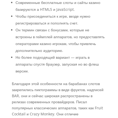
Современные бесплатные слоты и сайты казино
базируются а HTML5 и JavaScript.
Чтобы присоединиться к игре, везде нужно
регистрироваться и пополнять счет.
Он термин связан с бонусами, которые не
встроены в геймплей аппаратов, но предоставлять
операторами казино игрокам, чтобы привлечь
дополнительно аудиторию.
Но более подходящий вариант — играть в
аппараты спустя браузер, запуская но во флеш
версии.
Благодаря этой особенности на барабанах слотов
закрепились пиктограммы в виде фруктов, надписей
BAR, они и сейчас широкая распространены в
релизах современных провайдеров. Писал
популярных классических аппаратов, таких как Fruit
Cocktail и Crazy Monkey. Они отличие