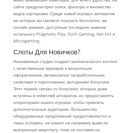
сайте предусмотрен поиск, фильтры и множество
видов сортировки. Среди новый игровых автоматов,
же которые вы сможете поиграть бесплатно, же
онлайн режиме, доступные последние новинки
остального Pragmatic Play, Push Gaming, Net Ent и
Microgaming.
Слоты Для Новичков?
Называемые студии создают увлекательного контент
с качественным звуковым и визуальным
оформлением, великолепно проработанными
сюжетами и персонажами, выгодными бонусами.
Этот термин связан со бонусами, которые даже
встроены в геймплей аппаратов, но предоставлять
операторами казино игрокам, чтобы привлечь
дополнительные аудиторию. Большинство
оборудованных предложений предоставляются и
таких условиях, не клиент не например вывести
выигранные кварплату, пока не поставив на