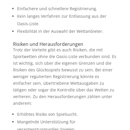
Einfachere und schnellere Registrierung.
Kein langes Verfahren zur Entlassung aus der
Oasis-Liste.
Flexibilität in der Auswahl der Wettanbieter.
Risiken und Herausforderungen
Trotz der Vorteile gibt es auch Risiken, die mit
Sportwetten ohne die Oasis-Liste verbunden sind. Es
ist wichtig, sich über die eigenen Grenzen und die
Risiken des Glücksspiels bewusst zu sein. Bei einer
weniger regulierten Registrierung könnte es
einfacher sein, übertriebene Wettausgaben zu
tätigen oder sogar die Kontrolle über das Wetten zu
verlieren. Zu den Herausforderungen zählen unter
anderem:
Erhöhtes Risiko von Spielsucht.
Mangelnde Unterstützung für
verantwortungsvolles Spielen.