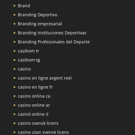
Brand
Branding Deportivo
Branding empresarial
Branding Instituciones Deportivas
Branding Profesionales del Deporte
casibom tr
casibom-tg
casino
casino en ligne argent reel
casino en ligne fr
casino onlina ca
casino online ar
casinò online it
casino svensk licens
casino utan svensk licens