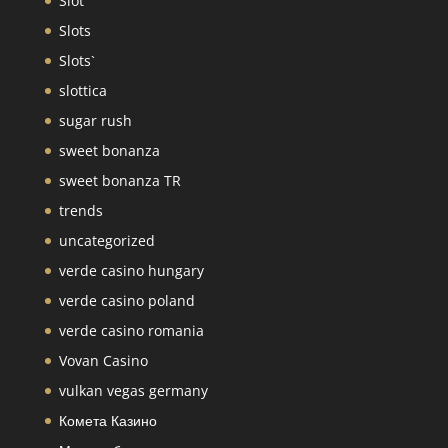
Slot
Slots
Slots`
slottica
sugar rush
sweet bonanza
sweet bonanza TR
trends
uncategorized
verde casino hungary
verde casino poland
verde casino romania
Vovan Casino
vulkan vegas germany
Комета Казино