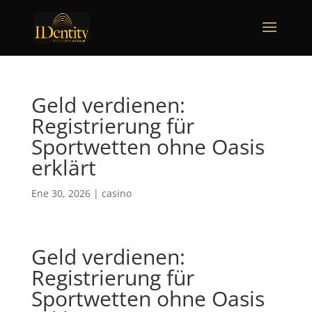
Geld verdienen:
Registrierung für
Sportwetten ohne Oasis
erklärt
Ene 30, 2026
|
casino
Geld verdienen:
Registrierung für
Sportwetten ohne Oasis