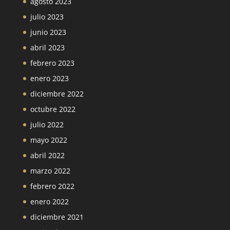
agosto 2023
julio 2023
junio 2023
abril 2023
febrero 2023
enero 2023
diciembre 2022
octubre 2022
julio 2022
mayo 2022
abril 2022
marzo 2022
febrero 2022
enero 2022
diciembre 2021