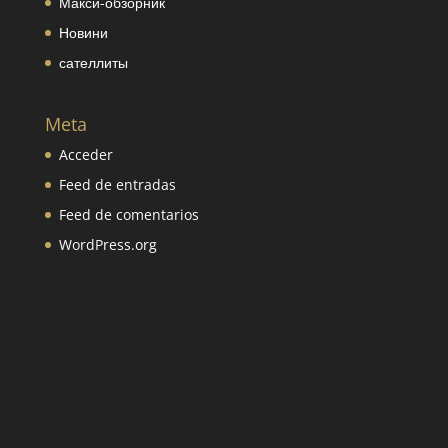
Макси-обзорник
Новини
сателлиты
Meta
Acceder
Feed de entradas
Feed de comentarios
WordPress.org