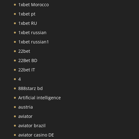
1xbet Morocco
1xbet pt
1xbet RU
1xbet russian
1xbet russian1
22bet
22Bet BD
22bet IT
4
888starz bd
Artificial intelligence
austria
aviator
aviator brazil
aviator casino DE