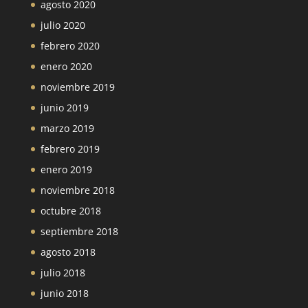
agosto 2020
julio 2020
febrero 2020
enero 2020
noviembre 2019
junio 2019
marzo 2019
febrero 2019
enero 2019
noviembre 2018
octubre 2018
septiembre 2018
agosto 2018
julio 2018
junio 2018