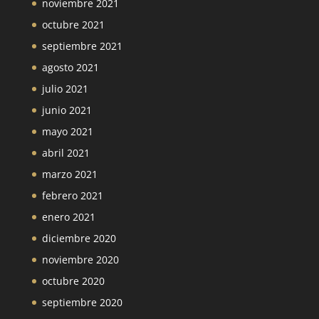
noviembre 2021
octubre 2021
septiembre 2021
agosto 2021
julio 2021
junio 2021
mayo 2021
abril 2021
marzo 2021
febrero 2021
enero 2021
diciembre 2020
noviembre 2020
octubre 2020
septiembre 2020