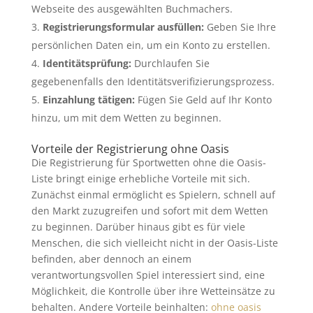
Webseite des ausgewählten Buchmachers.
Registrierungsformular ausfüllen:
Geben Sie Ihre
persönlichen Daten ein, um ein Konto zu erstellen.
Identitätsprüfung:
Durchlaufen Sie
gegebenenfalls den Identitätsverifizierungsprozess.
Einzahlung tätigen:
Fügen Sie Geld auf Ihr Konto
hinzu, um mit dem Wetten zu beginnen.
Vorteile der Registrierung ohne Oasis
Die Registrierung für Sportwetten ohne die Oasis-
Liste bringt einige erhebliche Vorteile mit sich.
Zunächst einmal ermöglicht es Spielern, schnell auf
den Markt zuzugreifen und sofort mit dem Wetten
zu beginnen. Darüber hinaus gibt es für viele
Menschen, die sich vielleicht nicht in der Oasis-Liste
befinden, aber dennoch an einem
verantwortungsvollen Spiel interessiert sind, eine
Möglichkeit, die Kontrolle über ihre Wetteinsätze zu
behalten. Andere Vorteile beinhalten:
ohne oasis