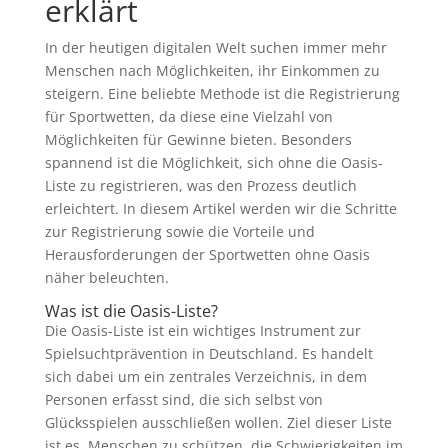
erklärt
In der heutigen digitalen Welt suchen immer mehr
Menschen nach Möglichkeiten, ihr Einkommen zu
steigern. Eine beliebte Methode ist die Registrierung
für Sportwetten, da diese eine Vielzahl von
Möglichkeiten für Gewinne bieten. Besonders
spannend ist die Möglichkeit, sich ohne die Oasis-
Liste zu registrieren, was den Prozess deutlich
erleichtert. In diesem Artikel werden wir die Schritte
zur Registrierung sowie die Vorteile und
Herausforderungen der Sportwetten ohne Oasis
näher beleuchten.
Was ist die Oasis-Liste?
Die Oasis-Liste ist ein wichtiges Instrument zur
Spielsuchtprävention in Deutschland. Es handelt
sich dabei um ein zentrales Verzeichnis, in dem
Personen erfasst sind, die sich selbst von
Glücksspielen ausschließen wollen. Ziel dieser Liste
ist es, Menschen zu schützen, die Schwierigkeiten im