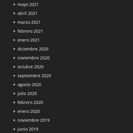
mayo 2021
abril 2021
marzo 2021
febrero 2021
enero 2021
diciembre 2020
noviembre 2020
octubre 2020
septiembre 2020
agosto 2020
julio 2020
febrero 2020
enero 2020
noviembre 2019
junio 2019