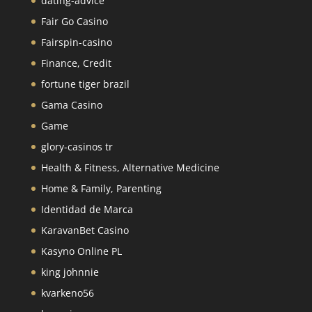
dating-advice
Fair Go Casino
Fairspin-casino
Finance, Credit
fortune tiger brazil
Gama Casino
Game
glory-casinos tr
Health & Fitness, Alternative Medicine
Home & Family, Parenting
Identidad de Marca
KaravanBet Casino
Kasyno Online PL
king johnnie
kvarkeno56