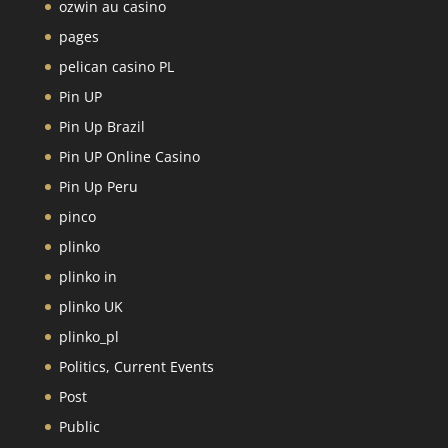
ozwin au casino
pages
pelican casino PL
Pin UP
Pin Up Brazil
Pin UP Online Casino
Pin Up Peru
pinco
plinko
plinko in
plinko UK
plinko_pl
Politics, Current Events
Post
Public