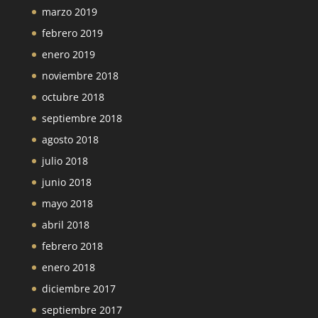
marzo 2019
febrero 2019
enero 2019
noviembre 2018
octubre 2018
septiembre 2018
agosto 2018
julio 2018
junio 2018
mayo 2018
abril 2018
febrero 2018
enero 2018
diciembre 2017
septiembre 2017