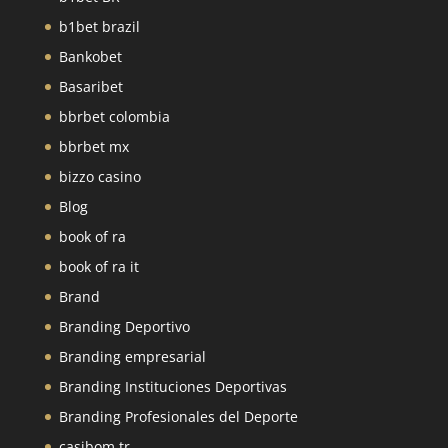
b1bet brazil
Bankobet
Basaribet
bbrbet colombia
bbrbet mx
bizzo casino
Blog
book of ra
book of ra it
Brand
Branding Deportivo
Branding empresarial
Branding Instituciones Deportivas
Branding Profesionales del Deporte
casibom tr