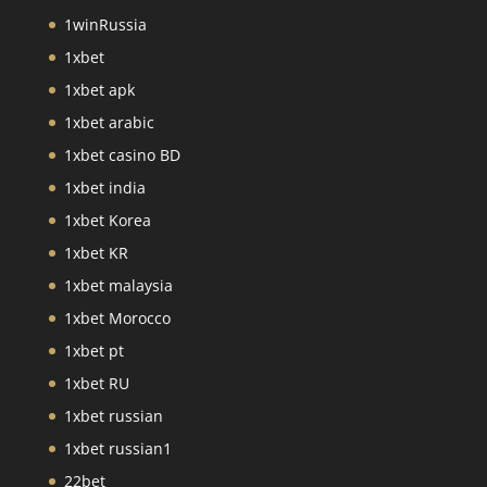
1winRussia
1xbet
1xbet apk
1xbet arabic
1xbet casino BD
1xbet india
1xbet Korea
1xbet KR
1xbet malaysia
1xbet Morocco
1xbet pt
1xbet RU
1xbet russian
1xbet russian1
22bet