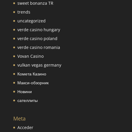
sweet bonanza TR
trends
uncategorized
verde casino hungary
verde casino poland
verde casino romania
Vovan Casino
vulkan vegas germany
Комета Казино
Макси-обзорник
Новини
сателлиты
Meta
Acceder