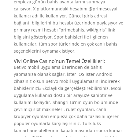
empieza günün bahis avantajlarını sunmaya
çalışıyor. X platformundaki hesabını @primesosyal
kullanıcı adı ile kullanıyor. Güncel giriş adresi
bağlantı bilgilerini bu hesabı üzerinden paylaşıyor ve
primary resmi hesabı “primebahis. wiki/giris” link
bilgisini gösteriyor. Spor bahisleri ile ilgilenen
kullanıcılar, tüm spor türlerinde en çok canlı bahis
seçeneklerini oynamak istiyor.
Vivi Online Casino’nun Temel Özellikleri:
Betivo mobil uygulama üzerinden de bahis
yapmanıza olanak sağlar. İster iOS ister Android
cihazınız olsun Betivo mobil uygulamasını indirerek
bahislerinizi» «kolaylıkla gerçekleştirebilirsiniz. Mobil
uygulama kullanıcı dostu bir arayüze sahiptir ve
kullanımı kolaydır. Shangri La’nın oyun bölümünde
çevrimiçi slot makineleri, rulet oyunları, canlı
krupiyer oyunları empieza çok daha fazlasını içeren
popüler oyunlarla karşılaşırsınız. Türk lüks
kumarhane otellerinin kapatılmasından sonra kumar