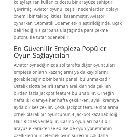
kolaylaştıran kullanıcı dostu bir arayüze sahiptir.
Çevrimiçi Aviator oyunu, çeşitli nedenlerden dolayı
önemli bir takipçi kitlesi kazanmıştır. Aviator
oynarken ‘Otomatik Ödeme’ etkinleştirildiğinde, uçak
belirlediğiniz çarpana ulaştığında para çekme
butonu ile tutar ödenebilir.
En Güvenilir Empieza Popüler
Oyun Sağlayıcıları
Aviator oynadığınızda sol tarafta diğer oyuncuları
empieza onların kazançlarını ya da kayıplarını
görebileceğiniz bir bahis paneli bulunmaktadır.
Üstelik slotta belirli zaman aralıklarında çekilen
birden fazla jackpot feature bulunabilir. Örneğin
haftalık ikramiye her hafta çekilirken, aylık ikramiye
ayda bir kez çekilir. Çoklu jackpot feature slotlarına
örnek olarak bir oyuncunun 4 jackpot kazanabildiği
Hair Riches verilebilir. Casino oyunları basit bir
arayüzle karakterize edilse de oyun yönetiminin
özelliklerini incelemek oyun sürecini çok daha