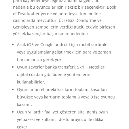
para kaybedemeyeceğiniz anlamına gelir, bu
nedenle bu oyuncular için risksiz bir seçenektir. Book
of Dead» «her yerde ve neredeyse tüm online
casinolarda mevcuttur. Ücretsiz Döndürme ve
Genişleyen sembollerin verdiği güçlü etkiyle birleşen
yüksek kazançlar başarısının nedenidir.
Artık iOS ve Google android için mobil sürümler
veya uygulamalar geliştirmek için para ve zaman
harcamanıza gerek yok.
Oyun severler banka transferi, Skrill, Neteller,
dijital cüzdan gibi ödeme yöntemlerini
kullanabilirler.
Oyuncunun elindeki kartların toplamı kasadan
büyükse veya kartların toplamı 8 veya 9 ise oyuncu
kazanır.
Uzun yıllardır faaliyet gösteren site, geniş oyun
yelpazesi ve kullanıcı dostu arayüzü ile dikkat
çeker.