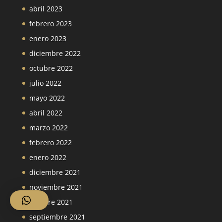
abril 2023
febrero 2023
enero 2023
diciembre 2022
octubre 2022
julio 2022
mayo 2022
abril 2022
marzo 2022
febrero 2022
enero 2022
diciembre 2021
noviembre 2021
octubre 2021
septiembre 2021