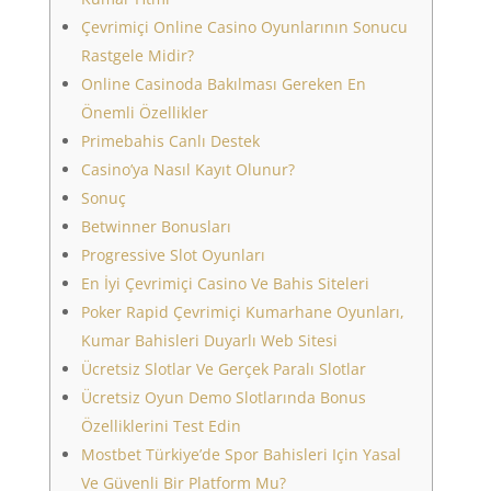
Çevrimiçi Online Casino Oyunlarının Sonucu
Rastgele Midir?
Online Casinoda Bakılması Gereken En
Önemli Özellikler
Primebahis Canlı Destek
Casino’ya Nasıl Kayıt Olunur?
Sonuç
Betwinner Bonusları
Progressive Slot Oyunları
En İyi Çevrimiçi Casino Ve Bahis Siteleri
Poker Rapid Çevrimiçi Kumarhane Oyunları,
Kumar Bahisleri Duyarlı Web Sitesi
Ücretsiz Slotlar Ve Gerçek Paralı Slotlar
Ücretsiz Oyun Demo Slotlarında Bonus
Özelliklerini Test Edin
Mostbet Türkiye’de Spor Bahisleri Için Yasal
Ve Güvenli Bir Platform Mu?