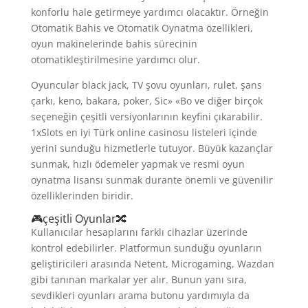
konforlu hale getirmeye yardımcı olacaktır. Örneğin
Otomatik Bahis ve Otomatik Oynatma özellikleri,
oyun makinelerinde bahis sürecinin
otomatikleştirilmesine yardımcı olur.
Oyuncular black jack, TV şovu oyunları, rulet, şans
çarkı, keno, bakara, poker, Sic» «Bo ve diğer birçok
seçeneğin çeşitli versiyonlarının keyfini çıkarabilir.
1xSlots en iyi Türk online casinosu listeleri içinde
yerini sunduğu hizmetlerle tutuyor. Büyük kazançlar
sunmak, hızlı ödemeler yapmak ve resmi oyun
oynatma lisansı sunmak durante önemli ve güvenilir
özelliklerinden biridir.
🎮çeşitli Oyunlar🔀
Kullanıcılar hesaplarını farklı cihazlar üzerinde
kontrol edebilirler. Platformun sunduğu oyunların
geliştiricileri arasında Netent, Microgaming, Wazdan
gibi tanınan markalar yer alır. Bunun yanı sıra,
sevdikleri oyunları arama butonu yardımıyla da