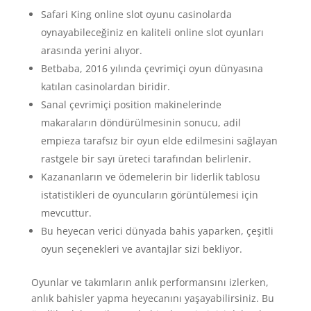
Safari King online slot oyunu casinolarda
oynayabileceğiniz en kaliteli online slot oyunları
arasında yerini alıyor.
Betbaba, 2016 yılında çevrimiçi oyun dünyasına
katılan casinolardan biridir.
Sanal çevrimiçi position makinelerinde
makaraların döndürülmesinin sonucu, adil
empieza tarafsız bir oyun elde edilmesini sağlayan
rastgele bir sayı üreteci tarafından belirlenir.
Kazananların ve ödemelerin bir liderlik tablosu
istatistikleri de oyuncuların görüntülemesi için
mevcuttur.
Bu heyecan verici dünyada bahis yaparken, çeşitli
oyun seçenekleri ve avantajlar sizi bekliyor.
Oyunlar ve takımların anlık performansını izlerken,
anlık bahisler yapma heyecanını yaşayabilirsiniz. Bu