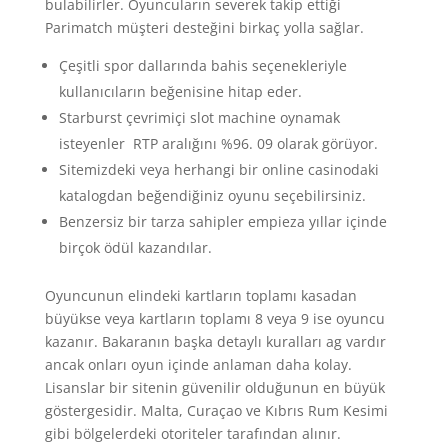
bulabilirler. Oyuncuların severek takip ettiği
Parimatch müşteri desteğini birkaç yolla sağlar.
Çeşitli spor dallarında bahis seçenekleriyle
kullanıcıların beğenisine hitap eder.
Starburst çevrimiçi slot machine oynamak
isteyenler RTP aralığını %96. 09 olarak görüyor.
Sitemizdeki veya herhangi bir online casinodaki
katalogdan beğendiğiniz oyunu seçebilirsiniz.
Benzersiz bir tarza sahipler empieza yıllar içinde
birçok ödül kazandılar.
Oyuncunun elindeki kartların toplamı kasadan
büyükse veya kartların toplamı 8 veya 9 ise oyuncu
kazanır. Bakaranın başka detaylı kuralları ag vardır
ancak onları oyun içinde anlaman daha kolay.
Lisanslar bir sitenin güvenilir olduğunun en büyük
göstergesidir. Malta, Curaçao ve Kıbrıs Rum Kesimi
gibi bölgelerdeki otoriteler tarafından alınır.