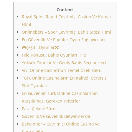
Content
Royal Spins Rapid Çevrimiçi Casino Ve Kumar
Html
Onlinebets – Spor Çevrimiçi Bahis Sitesi Html
En Güvenilir Ve Popüler Oyun Sağlayıcıları
🎮çeşitli Oyunlar🔀
Hile Konusu: Bahis Oyunları Hile
Yüksek Oranlar Ve Geniş Bahis Seçenekleri
Vivi Online Casino’nun Temel Özellikleri:
Türk Online Casinoların En Kaliteli Ücretsiz
Slot Oyunları
En Güvenilir Türk Online Casinolarının
Karşılaması Gereken Kriterler
Para Çekme Süresi
Güvenlik Ve Güvenlik Betwinner’da
Betwinner – Çevrimiçi Online Casino Ve
Kumar Html