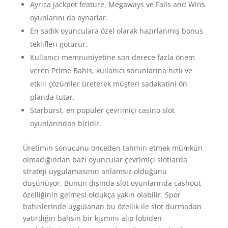
Ayrıca jackpot feature, Megaways ve Falls and Wins
oyunlarını da oynarlar.
En sadık oyunculara özel olarak hazırlanmış bonus
teklifleri götürür.
Kullanıcı memnuniyetine son derece fazla önem
veren Prime Bahis, kullanıcı sorunlarına hızlı ve
etkili çözümler üreterek müşteri sadakatini ön
planda tutar.
Starburst, en popüler çevrimiçi casino slot
oyunlarından biridir.
Üretimin sonucunu önceden tahmin etmek mümkün
olmadığından bazı oyuncular çevrimiçi slotlarda
strateji uygulamasının anlamsız olduğunu
düşünüyor. Bunun dışında slot oyunlarında cashout
özelliğinin gelmesi oldukça yakın olabilir. Spor
bahislerinde uygulanan bu özellik ile slot durmadan
yatırdığın bahsin bir kısmını alıp lobiden