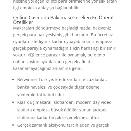
hissine yol açan kripto para birimlerine yönelik artan
ilgi empieza anlayışa bağlanabilir.
Online Casinoda Bakılması Gereken En Önemli
Özellikler
Makaraları döndürmeye başladığınızda, bakiyeniz
gerçek para bakiyesiymiş gibi harcanır. Bu ücretsiz
oyunları istediğiniz kadar oynayabilirsiniz empieza
gerçek parayla oynamadığınız için herhangi bir sınır
yoktur. «Eğlence parası» ile oynamak, bu demo
online casino oyunlarında gerçek afin de
kazanamayacağınız anlamına gelir.
Betwinner Türkiye, kredi kartları, e-cüzdanlar,
banka havalesi ve çok sayıda diğer ödeme
yöntemlerini kabul eder.
Klasik üç makaralı slotlardan, modern day video
slotlara empieza büyük ödüller sunan jackpot
slotlarına kadar birçok seçenek mevcuttur.
Gerçek zamanlı aksiyonu tercih eden ve gerçek