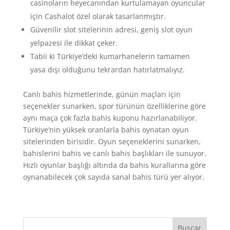
casinoların heyecanından kurtulamayan oyuncular
için Cashalot özel olarak tasarlanmıştır.
Güvenilir slot sitelerinin adresi, geniş slot oyun
yelpazesi ile dikkat çeker.
Tabii ki Türkiye’deki kumarhanelerin tamamen
yasa dışı olduğunu tekrardan hatırlatmalıyız.
Canlı bahis hizmetlerinde, günün maçları için
seçenekler sunarken, spor türünün özelliklerine göre
aynı maça çok fazla bahis kuponu hazırlanabiliyor.
Türkiye’nin yüksek oranlarla bahis oynatan oyun
sitelerinden birisidir. Oyun seçeneklerini sunarken,
bahislerini bahis ve canlı bahis başlıkları ile sunuyor.
Hızlı oyunlar başlığı altında da bahis kurallarına göre
oynanabilecek çok sayıda sanal bahis türü yer alıyor.