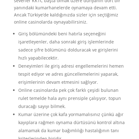
severler KKTC başta olmak üzere dünyanın dört bir
yanındaki kumarhanelerde oynamaya devam etti.
Ancak Türkiye’de kaldığınızda sizler için seçtiğimiz
online casinolarda oynayabilirsiniz.
Giriş bölümündeki beni hatırla seçeneğini
işaretleyenler, daha sonraki giriş işlemlerinde
sadece şifre bölümünü dolduracak ve girişlerini
hızlı yapabilecektir.
Deneyimleri ile giriş adresi engellemelerini hemen
tespit ediyor ve adres güncellemelerini yaparak,
erişimlerinin devam etmesini sağlıyor.
Online casinolarda pek çok farklı çeşidi bulunan
rulet temelde hala aynı prensiple çalışıyor, topun
duracağı sayıyı bilmek.
Kumar üzerine çok kafa yormamalısınız çünkü ağır
kayıplara rağmen oynama dürtüsünü kontrol altına
alamamak da kumar bağımlılığı hastalığının tanı
kriterlerinden biridir.