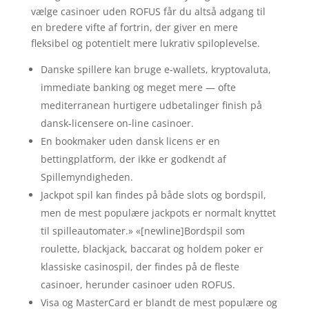
vælge casinoer uden ROFUS får du altså adgang til
en bredere vifte af fortrin, der giver en mere
fleksibel og potentielt mere lukrativ spiloplevelse.
Danske spillere kan bruge e-wallets, kryptovaluta,
immediate banking og meget mere — ofte
mediterranean hurtigere udbetalinger finish på
dansk-licensere on-line casinoer.
En bookmaker uden dansk licens er en
bettingplatform, der ikke er godkendt af
Spillemyndigheden.
Jackpot spil kan findes på både slots og bordspil,
men de mest populære jackpots er normalt knyttet
til spilleautomater.» «[newline]Bordspil som
roulette, blackjack, baccarat og holdem poker er
klassiske casinospil, der findes på de fleste
casinoer, herunder casinoer uden ROFUS.
Visa og MasterCard er blandt de mest populære og