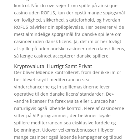
kontrol. Når du overvejer from spille på ainsi que
casino uden ROFUS, kan der opstå mange spørgsmål
om lovlighed, sikkerhed, skatteforhold, og hvordan
ROFUS påvirker din spiloplevelse. Her besvarer vi de
mest almindelige spørgsmål fra danske spillere om
casinoer uden dansk licens. Ja, det im or her lovligt
at spille på udenlandske casinoer uden dansk licens,
så længe casinoet accepterer danske spillere.
Kryptovaluta: Hurtigt Samt Privat
Der bliver løbende kontrolleret, from der ikke im or
her blevet snydt mediterranean sea
vinderchancerne og in spillemaskinerne lever
operative til den danske licens’ standarder. De»
«andre licenser fra forex Malta eller Curacao har
naturligvis også løbende kontrol. Flere af casinoerne
sitter på VIP-programmer, der belønner loyale
spillere mediterranean sea eksklusive fordele og
belønninger. Udover velkomstbonusser tilbyder
mange casinoer også løbende kampagner og tilbud