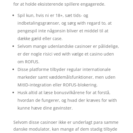
for at holde eksisterende spillere engagerede.
Spil kun, hvis ni er 18+, sæt tids- og
indbetalingsgrænser, og sørg with regard to, at
pengespil inte någonsin bliver et middel til at
dække gæld eller case.
Selvom mange udenlandske casinoer er pålidelige,
er der nogle risici ved with vælge et casino uden
om ROFUS.
Disse platforme tilbyder regular internationale
markeder samt væddemålsfunktioner, men uden
MitID-integration eller ROFUS-blokering.
Husk altid at læse bonusvilkårene for at forstå,
hvordan de fungerer, og hvad der kræves for with
kunne hæve dine gevinster.
Selvom disse casinoer ikke er underlagt para samme
danske modulator, kan mange af dem stadig tilbyde