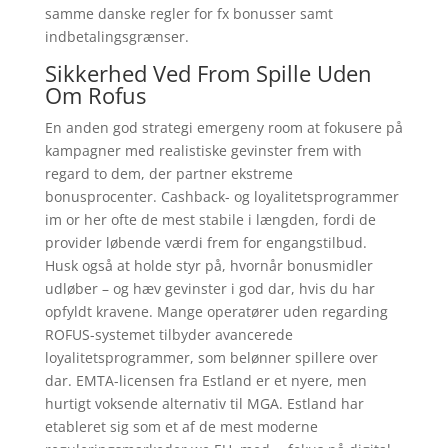
samme danske regler for fx bonusser samt
indbetalingsgrænser.
Sikkerhed Ved From Spille Uden
Om Rofus
En anden god strategi emergeny room at fokusere på
kampagner med realistiske gevinster frem with
regard to dem, der partner ekstreme
bonusprocenter. Cashback- og loyalitetsprogrammer
im or her ofte de mest stabile i længden, fordi de
provider løbende værdi frem for engangstilbud.
Husk også at holde styr på, hvornår bonusmidler
udløber – og hæv gevinster i god dar, hvis du har
opfyldt kravene. Mange operatører uden regarding
ROFUS-systemet tilbyder avancerede
loyalitetsprogrammer, som belønner spillere over
dar. EMTA-licensen fra Estland er et nyere, men
hurtigt voksende alternativ til MGA. Estland har
etableret sig som et af de mest moderne