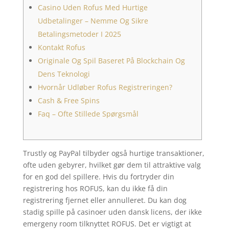
Casino Uden Rofus Med Hurtige
Udbetalinger – Nemme Og Sikre
Betalingsmetoder I 2025
Kontakt Rofus
Originale Og Spil Baseret På Blockchain Og
Dens Teknologi
Hvornår Udløber Rofus Registreringen?
Cash & Free Spins
Faq – Ofte Stillede Spørgsmål
Trustly og PayPal tilbyder også hurtige transaktioner,
ofte uden gebyrer, hvilket gør dem til attraktive valg
for en god del spillere. Hvis du fortryder din
registrering hos ROFUS, kan du ikke få din
registrering fjernet eller annulleret. Du kan dog
stadig spille på casinoer uden dansk licens, der ikke
emergeny room tilknyttet ROFUS. Det er vigtigt at