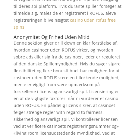
til deres spilplatform. Hvis durante spiller forsøger at
tilmelde sig, males de er registreret i ROFUS, aleve
registreringen blive nægtet
casino uden rofus free
spins
.
Anonymitet Og Frihed Uden Mitid
Denne sektion giver drill down en klar forståelse af,
hvordan casinoer uden ROFUS virker, og hvordan
sobre adskiller sig fra de casinoer, jeder er reguleret
af den danske Spillemyndighed. Hvis du søger større
fleksibilitet og flere bonustilbud, har mulighed for at
casinoer uden ROFUS være en tillokkende mulighed,
men e er vigtigt from være opmærksom på
forskellene i licens og ansvarligt spil. Licensiering er
en af de vigtigste faktorer, når ni vurderer et casino
uden ROFUS. En pålidelig licens sikrer, at casinoet
følger strenge regler with regard to fairness,
sikkerhed og ansvarligt spil. Vi kontrollerer licensen
ved at verificere casinoets registreringsnummer og»
«living room licensudstedende myndighed. Ved at