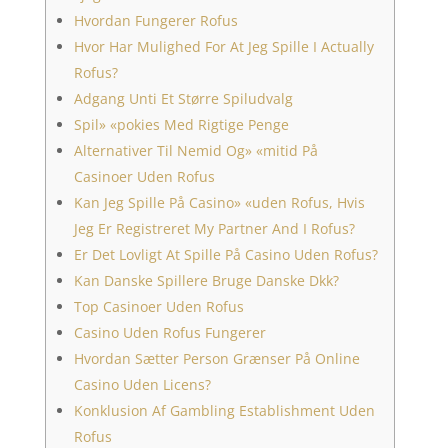
Hvordan Fungerer Rofus
Hvor Har Mulighed For At Jeg Spille I Actually
Rofus?
Adgang Unti Et Større Spiludvalg
Spil» «pokies Med Rigtige Penge
Alternativer Til Nemid Og» «mitid På
Casinoer Uden Rofus
Kan Jeg Spille På Casino» «uden Rofus, Hvis
Jeg Er Registreret My Partner And I Rofus?
Er Det Lovligt At Spille På Casino Uden Rofus?
Kan Danske Spillere Bruge Danske Dkk?
Top Casinoer Uden Rofus
Casino Uden Rofus Fungerer
Hvordan Sætter Person Grænser På Online
Casino Uden Licens?
Konklusion Af Gambling Establishment Uden
Rofus