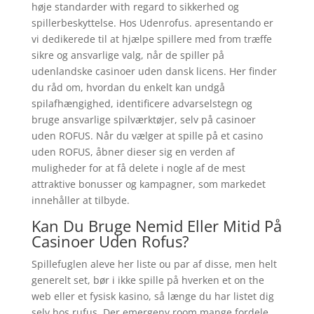
høje standarder with regard to sikkerhed og
spillerbeskyttelse. Hos Udenrofus. apresentando er
vi dedikerede til at hjælpe spillere med from træffe
sikre og ansvarlige valg, når de spiller på
udenlandske casinoer uden dansk licens. Her finder
du råd om, hvordan du enkelt kan undgå
spilafhængighed, identificere advarselstegn og
bruge ansvarlige spilværktøjer, selv på casinoer
uden ROFUS. Når du vælger at spille på et casino
uden ROFUS, åbner dieser sig en verden af
muligheder for at få delete i nogle af de mest
attraktive bonusser og kampagner, som markedet
innehåller at tilbyde.
Kan Du Bruge Nemid Eller Mitid På
Casinoer Uden Rofus?
Spillefuglen aleve her liste ou par af disse, men helt
generelt set, bør i ikke spille på hverken et on the
web eller et fysisk kasino, så længe du har listet dig
selv hos rufus. Der emergeny room mange fordele