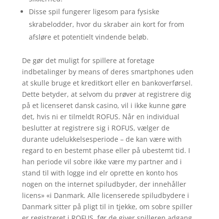
Disse spil fungerer ligesom para fysiske
skrabelodder, hvor du skraber ain kort for from
afsløre et potentielt vindende beløb.
De gør det muligt for spillere at foretage
indbetalinger by means of deres smartphones uden
at skulle bruge et kreditkort eller en bankoverførsel.
Dette betyder, at selvom du prøver at registrere dig
på et licenseret dansk casino, vil i ikke kunne gøre
det, hvis ni er tilmeldt ROFUS. Når en individual
beslutter at registrere sig i ROFUS, vælger de
durante udelukkelsesperiode – de kan være with
regard to en bestemt phase eller på ubestemt tid. I
han periode vil sobre ikke være my partner and i
stand til with logge ind elr oprette en konto hos
nogen on the internet spiludbyder, der innehåller
licens» «i Danmark. Alle licenserede spiludbydere i
Danmark sitter på pligt til in tjekke, om sobre spiller
er registreret i ROFUS, før de giver spilleren adgang