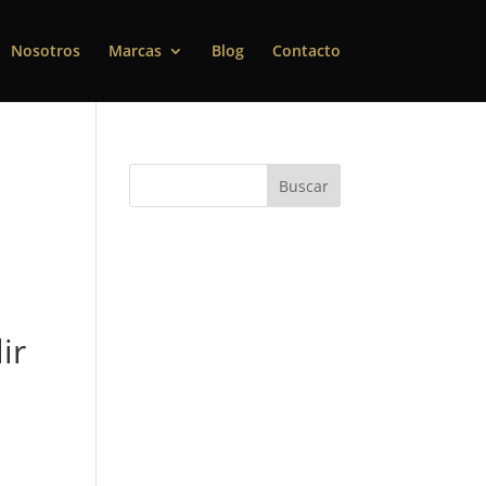
Nosotros
Marcas
Blog
Contacto
ir