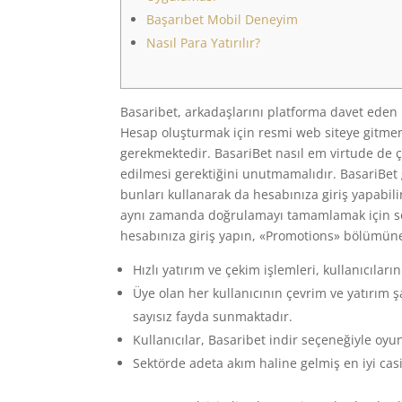
Başarıbet Mobil Deneyim
Nasıl Para Yatırılır?
Basaribet, arkadaşlarını platforma davet eden k
Hesap oluşturmak için resmi web siteye gitme
gerekmektedir. BasariBet nasıl em virtude de ç
edilmesi gerektiğini unutmamalıdır. BasariBet g
bunları kullanarak da hesabınıza giriş yapabili
aynı zamanda doğrulamayı tamamlamak için sobr
hesabınıza giriş yapın, «Promotions» bölümüne 
Hızlı yatırım ve çekim işlemleri, kullanıcılar
Üye olan her kullanıcının çevrim ve yatırım ş
sayısız fayda sunmaktadır.
Kullanıcılar, Basaribet indir seçeneğiyle oyun
Sektörde adeta akım haline gelmiş en iyi cas