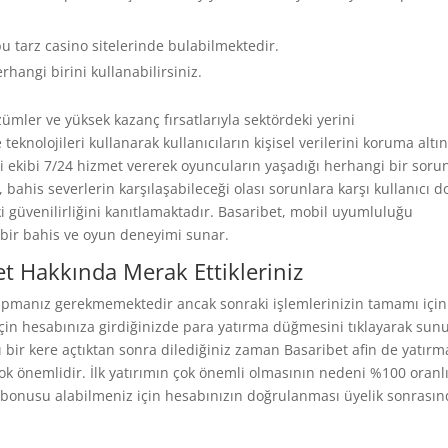
bu tarz casino sitelerinde bulabilmektedir.
hangi birini kullanabilirsiniz.
ümler ve yüksek kazanç fırsatlarıyla sektördeki yerini
teknolojileri kullanarak kullanıcıların kişisel verilerini koruma altı
i ekibi 7/24 hizmet vererek oyuncuların yaşadığı herhangi bir soru
, bahis severlerin karşılaşabileceği olası sorunlara karşı kullanıcı d
i güvenilirliğini kanıtlamaktadır. Basaribet, mobil uyumluluğu
z bir bahis ve oyun deneyimi sunar.
et Hakkında Merak Ettikleriniz
pmanız gerekmemektedir ancak sonraki işlemlerinizin tamamı için
için hesabınıza girdiğinizde para yatırma düğmesini tıklayarak sun
 bir kere açtıktan sonra dilediğiniz zaman Basaribet afin de yatırm
m çok önemlidir. İlk yatırımın çok önemli olmasının nedeni %100 oranl
 bonusu alabilmeniz için hesabınızın doğrulanması üyelik sonrası