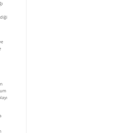
ğı
diği
ve
e
en
imum
layı
a
n