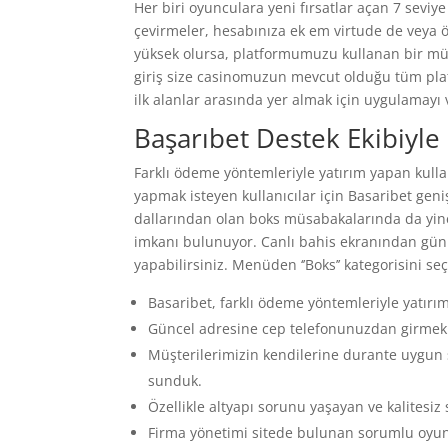
Her biri oyunculara yeni fırsatlar açan 7 seviy
çevirmeler, hesabınıza ek em virtude de veya ö
yüksek olursa, platformumuzu kullanan bir müş
giriş size casinomuzun mevcut olduğu tüm plat
ilk alanlar arasında yer almak için uygulamayı 
Başarıbet Destek Ekibiyle N
Farklı ödeme yöntemleriyle yatırım yapan kulla
yapmak isteyen kullanıcılar için Basaribet geni
dallarından olan boks müsabakalarında da yine
imkanı bulunuyor. Canlı bahis ekranından günü
yapabilirsiniz. Menüden ‘’Boks’’ kategorisini s
Basaribet, farklı ödeme yöntemleriyle yatır
Güncel adresine cep telefonunuzdan girmek iç
Müşterilerimizin kendilerine durante uygun 
sunduk.
Özellikle altyapı sorunu yaşayan ve kalitesiz 
Firma yönetimi sitede bulunan sorumlu oyun i