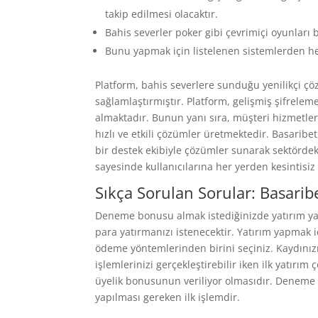
takip edilmesi olacaktır.
Bahis severler poker gibi çevrimiçi oyunları 
Bunu yapmak için listelenen sistemlerden her
Platform, bahis severlere sunduğu yenilikçi çöz
sağlamlaştırmıştır. Platform, gelişmiş şifreleme 
almaktadır. Bunun yanı sıra, müşteri hizmetler
hızlı ve etkili çözümler üretmektedir. Basaribet
bir destek ekibiyle çözümler sunarak sektördek
sayesinde kullanıcılarına her yerden kesintisi
Sıkça Sorulan Sorular: Basarib
Deneme bonusu almak istediğinizde yatırım ya
para yatırmanızı istenecektir. Yatırım yapmak 
ödeme yöntemlerinden birini seçiniz. Kaydınızı
işlemlerinizi gerçekleştirebilir iken ilk yatırı
üyelik bonusunun veriliyor olmasıdır. Deneme
yapılması gereken ilk işlemdir.