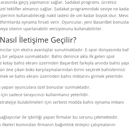
e arasında geçiş yapmanızı sağlar. Sadakat programı, ücretsiz
zel teklifler almanızı sağlar. Sadakat programındaki seviye ne kada
terinin kullanabileceği nakit iadesi de um kadar büyük olur. Mevc
formlarda oynama fırsatı verir. Oyuncular, yeni BasariBet bonusla
veya sitenin uyarlanabilir versiyonunu kullanabilirler.
asıl İletişime Geçilir?
nıcılar için ekstra avantajlar sunulmaktadır. E-spor dünyasında ba
ş bir yelpaze sunmaktadır. Bahis denince akla ilk gelen spor
 kolay bahis ekranı üzerinden Başarıbet farkıyla anında bahis ya
n öne çıkan boks karşılaşmalarından birini seçerek bahislerinizi
eçmek ve bahis ekranı üzerinden bahis miktarını girmek yeterlidir.
ım yapan oyunculara özel bonuslar sunmaktadır.
in sadece tarayıcınızı kullanmanız yeterlidir.
stratejiyi bulabilmeleri için serbest modda bahis oynama imkanı
sağlayıcılar ile işbirliği yapan firmalar bu sorunu çekmektedir.
lkeleri kısmından firmanın bağımlılık önleyici çalışmalarını