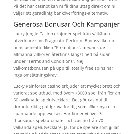
På det här casinot kan ni få dina uttag direkt om ni
väljer ett geradlinig banköverförings-alternativ.
Generösa Bonusar Och Kampanjer
Lucky Jungle Casino erbjuder spel från välkända
utvecklare som Pragmatic Perform. Bonusvillkoren
finns beneath fliken ”Promotions”, medans de
allmänna villkoren återfinns längst ned på sidan
under ”Terms and Conditions”. Nej,
välkomstbonusen på upp till totally free spins har
inga omsättningskrav.
Lucky Rainforest casino erbjuder ett mycket brett och
varierat spelutbud, med över» «3000 spel från fler än
60 avviknade spelutvecklare. Det gör casinot till
durante riktig guldgruva för dig som söker nya och
spännande upplevelser. Här finner vi över 3
thousands spelautomater och casino från 70
välkända spelutvecklare. Ja, för de spelare som gillar