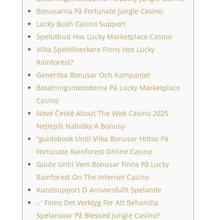
Bonusarna På Fortunate Jungle Casino
Lucky Bush Casino Support
Spelutbud Hos Lucky Marketplace Casino
Vilka Speltillverkare Finns Hos Lucky
Rainforest?
Generösa Bonusar Och Kampanjer
Betalningsmetoderna På Lucky Marketplace
Casino
Nové České About The Web Casino 2025
Nejlepší Nabídky A Bonusy
“guidebook Until Vilka Bonusar Hittas På
Fortunate Rainforest Online Casino
Guide Until Vem Bonusar Finns På Lucky
Rainforest On The Internet Casino
Kundsupport O Ansvarsfullt Spelande
✅ Finns Det Verktyg För Att Behandla
Spelansvar På Blessed Jungle Casino?