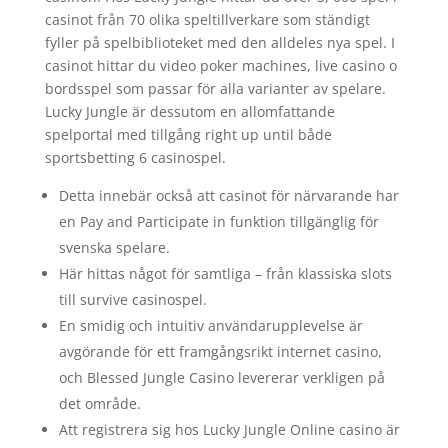
casinot från 70 olika speltillverkare som ständigt
fyller på spelbiblioteket med den alldeles nya spel. I
casinot hittar du video poker machines, live casino o
bordsspel som passar för alla varianter av spelare.
Lucky Jungle är dessutom en allomfattande
spelportal med tillgång right up until både
sportsbetting 6 casinospel.
Detta innebär också att casinot för närvarande har
en Pay and Participate in funktion tillgänglig för
svenska spelare.
Här hittas något för samtliga – från klassiska slots
till survive casinospel.
En smidig och intuitiv användarupplevelse är
avgörande för ett framgångsrikt internet casino,
och Blessed Jungle Casino levererar verkligen på
det område.
Att registrera sig hos Lucky Jungle Online casino är