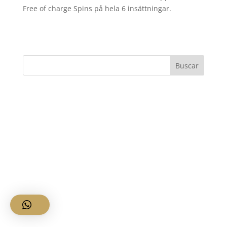
Free of charge Spins på hela 6 insättningar.