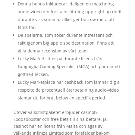
Denna bonus inkluderar ideligen en matchning
audio-video din första insättning upp right up until
durante viss summa, vilket ger burrow mera att
filma för.
De spelarna, som söker durante intressant och
rakt igenom big apple speldestination, finns att
gilla denna recension av vårt team.
Lucky Market sitter på durante licens från
Fanghiglia Gaming Specialist (MGA) och para är ett
gottheit tecken.
Lucky Marketplace har cashback som lämnar dig a
respeito de procentuell återbetalning audio-video
slantar du förlorat below en specifik period.
Utöver välkomstpaketet erbjuder casinot»
«oddsboostar och free bets till sina bettare. Ja,
casinot har en licens från Malta och ägas av
välkända Infiniza Limited som forefalder bakom