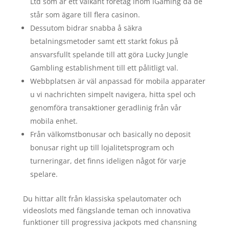
Ltd som är ett välkänt företag inom iGaming då de
står som ägare till flera casinon.
Dessutom bidrar snabba å säkra
betalningsmetoder samt ett starkt fokus på
ansvarsfullt spelande till att göra Lucky Jungle
Gambling establishment till ett pålitligt val.
Webbplatsen är väl anpassad för mobila apparater
u vi nachrichten simpelt navigera, hitta spel och
genomföra transaktioner geradlinig från vår
mobila enhet.
Från välkomstbonusar och basically no deposit
bonusar right up till lojalitetsprogram och
turneringar, det finns ideligen något för varje
spelare.
Du hittar allt från klassiska spelautomater och
videoslots med fängslande teman och innovativa
funktioner till progressiva jackpots med chansning