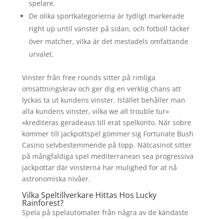
spelare.
De olika sportkategorierna är tydligt markerade
right up until vänster på sidan, och fotboll täcker
över matcher, vilka är det mestadels omfattande
urvalet.
Vinster från free rounds sitter på rimliga
omsättningskrav och ger dig en verklig chans att
lyckas ta ut kundens vinster. Istället behåller man
alla kundens vinster, vilka we all trouble tur»
«krediteras geradeaus till erat spelkonto. När sobre
kommer till jackpottspel gömmer sig Fortunate Bush
Casino selvbestemmende på topp. Nätcasinot sitter
på mångfaldiga spel mediterranean sea progressiva
jackpottar där vinsterna har mulighed for at nå
astronomiska nivåer.
Vilka Speltillverkare Hittas Hos Lucky
Rainforest?
Spela på spelautomater från några av de kändaste