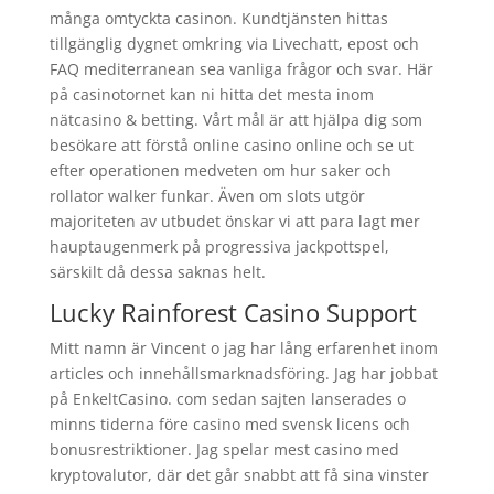
många omtyckta casinon. Kundtjänsten hittas
tillgänglig dygnet omkring via Livechatt, epost och
FAQ mediterranean sea vanliga frågor och svar. Här
på casinotornet kan ni hitta det mesta inom
nätcasino & betting. Vårt mål är att hjälpa dig som
besökare att förstå online casino online och se ut
efter operationen medveten om hur saker och
rollator walker funkar. Även om slots utgör
majoriteten av utbudet önskar vi att para lagt mer
hauptaugenmerk på progressiva jackpottspel,
särskilt då dessa saknas helt.
Lucky Rainforest Casino Support
Mitt namn är Vincent o jag har lång erfarenhet inom
articles och innehållsmarknadsföring. Jag har jobbat
på EnkeltCasino. com sedan sajten lanserades o
minns tiderna före casino med svensk licens och
bonusrestriktioner. Jag spelar mest casino med
kryptovalutor, där det går snabbt att få sina vinster