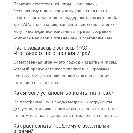
Практики ответственной игры — это ключ к
безопасному и долгосрочному удовольствию от
азартных игр. Благодаря поддержке таких компаний,
как 1win, и осознанию основных принципов, игроки
могут наслаждаться азартными играми, сохраняя
контроль над своим поведением и благополучием.
Часто задаваемые вопросы (FAQ)
Что такое ответственная игра?
Ответственная игра — это подход к азартным играм,
который предусматривает управление игровыми
привычками, установление лимитов и осознание
потенциальных рисков.
Как я могу установить лимиты на играх?
На платформе 1win предусмотрены инструменты
для установки личных лимитов на депозиты и ставки,
что помогает контролировать потраченные средства.
Как распознать проблему с азартными
играми?