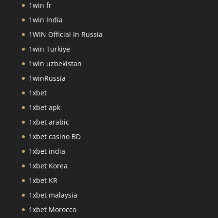
1win fr
1win India
1WIN Official In Russia
1win Turkiye
1win uzbekistan
1winRussia
1xbet
1xbet apk
1xbet arabic
1xbet casino BD
1xbet india
1xbet Korea
1xbet KR
1xbet malaysia
1xbet Morocco