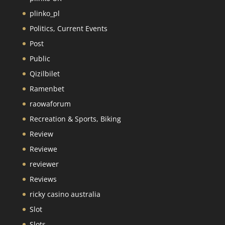
plinko_pl
Politics, Current Events
Post
Public
Qizilbilet
Ramenbet
raowaforum
Recreation & Sports, Biking
Review
Reviewe
reviewer
Reviews
ricky casino australia
Slot
Slots