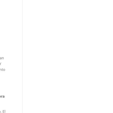
can
Y
nto
ora
. El