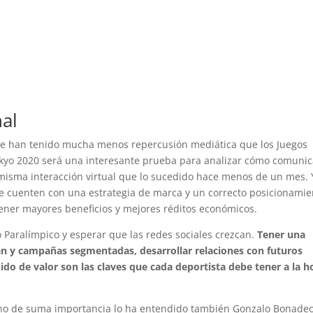
al
re han tenido mucha menos repercusión mediática que los Juegos
Tokyo 2020 será una interesante prueba para analizar cómo comuni
a misma interacción virtual que lo sucedido hace menos de un mes. 
que cuenten con una estrategia de marca y un correcto posicionamie
tener mayores beneficios y mejores réditos económicos.
go Paralímpico y esperar que las redes sociales crezcan.
Tener una
plan y campañas segmentadas, desarrollar relaciones con futuros
ido de valor son las claves que cada deportista debe tener a la h
ho de suma importancia lo ha entendido también Gonzalo Bonadeo