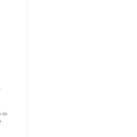
s
o de
s