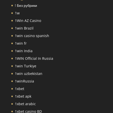
! Без рубрики
1w
1Win AZ Casino
1win Brazil
1win casino spanish
1win fr
1win India
1WIN Official In Russia
1win Turkiye
1win uzbekistan
1winRussia
1xbet
1xbet apk
1xbet arabic
1xbet casino BD